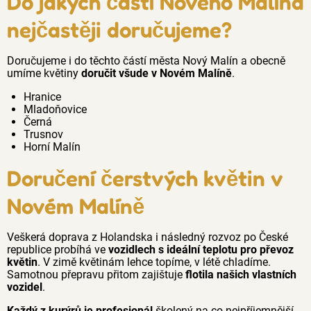
Do jakých částí Nového Malína
nejčastěji doručujeme?
Doručujeme i do těchto částí města Nový Malín a obecně
umíme květiny
doručit všude v Novém Malíně
.
Hranice
Mladoňovice
Černá
Trusnov
Horní Malín
Doručení čerstvých květin v
Novém Malíně
Veškerá doprava z Holandska i následný rozvoz po České
republice probíhá ve
vozidlech s ideální teplotu pro převoz
květin
. V zimě květinám lehce topíme, v létě chladíme.
Samotnou přepravu přitom zajištuje
flotila našich vlastních
vozidel
.
Každý z kurýrů je profesionál
školený na co nejpříjemnější