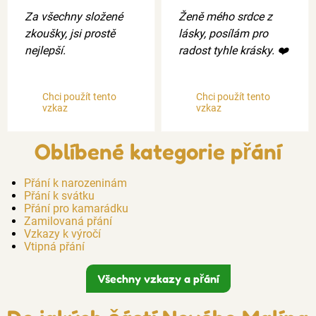
Za všechny složené
Ženě mého srdce z
zkoušky, jsi prostě
lásky, posílám pro
nejlepší.
radost tyhle krásky. ❤️
Chci použít tento
Chci použít tento
vzkaz
vzkaz
Oblíbené kategorie přání
Přání k narozeninám
Přání k svátku
Přání pro kamarádku
Zamilovaná přání
Vzkazy k výročí
Vtipná přání
Všechny vzkazy a přání