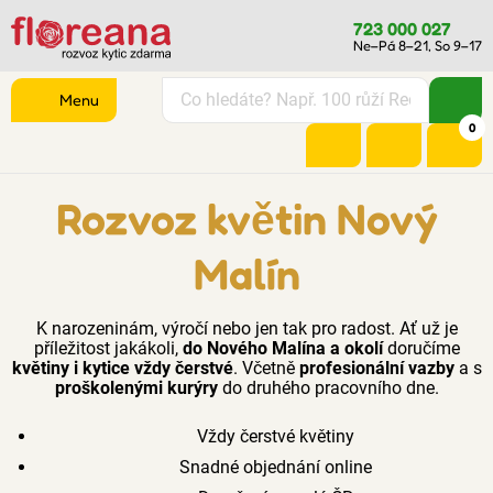
723 000 027
Ne–Pá 8–21, So 9–17
Menu
0
Rozvoz květin Nový
Malín
K narozeninám, výročí nebo jen tak pro radost. Ať už je
příležitost jakákoli,
do Nového Malína a okolí
doručíme
květiny i kytice vždy čerstvé
. Včetně
profesionální vazby
a s
proškolenými kurýry
do druhého pracovního dne.
Vždy čerstvé květiny
Snadné objednání online