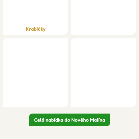
Krabičky
Celá nabídka do Nového Malína