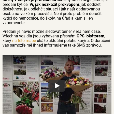
předání kytice.
Ví, jak nezkazit překvapení
, jak dodržet
diskrétnost, jak odlehčit situaci i jak najít obdarovanou
osobu na velkém pracovišti. Není proto problém doručit
kytici do nemocnice, do školy, na úřad a kam si jen
vzpomenete.
Předání je navíc možné sledovat téměř v reálném čase.
Všechna vozidla jsou vybavena přesným
GPS lokátorem
,
který
na této mapě
ukáže aktuální polohu kurýra. O doručení
vás samozřejmě ihned informujeme také SMS zprávou.
Proč jsou květiny z Florea tak č