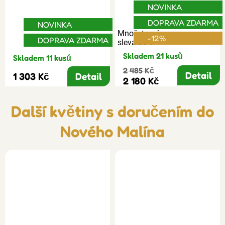
NOVINKA
DOPRAVA ZDARMA
NOVINKA
Množstevní
-12%
DOPRAVA ZDARMA
sleva 30%
Skladem 21 kusů
Skladem 11 kusů
2 485 Kč
Detail
1 303 Kč
Detail
2 180 Kč
Další květiny s doručením do
Nového Malína