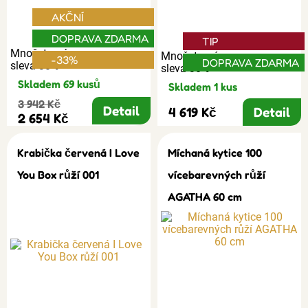
AKČNÍ
DOPRAVA ZDARMA
TIP
Množstevní
Množstevní
-33%
DOPRAVA ZDARMA
sleva 30%
sleva 30%
Skladem 69 kusů
Skladem 1 kus
3 942 Kč
Detail
4 619 Kč
Detail
2 654 Kč
Krabička červená I Love
Míchaná kytice 100
You Box růží 001
vícebarevných růží
AGATHA 60 cm