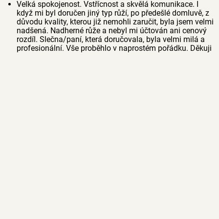
Velká spokojenost. Vstřícnost a skvělá komunikace. I
když mi byl doručen jiný typ růží, po předešlé domluvě, z
důvodu kvality, kterou již nemohli zaručit, byla jsem velmi
nadšená. Nadherné růže a nebyl mi účtován ani cenový
rozdíl. Slečna/paní, která doručovala, byla velmi milá a
profesionální. Vše proběhlo v naprostém pořádku. Děkuji