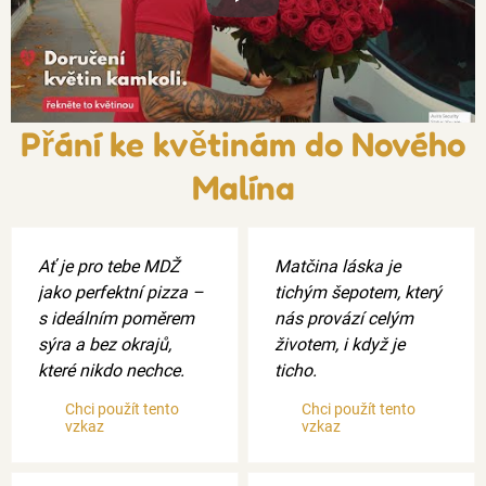
Xxx
Přání ke květinám do Nového
Malína
Ať je pro tebe MDŽ
Matčina láska je
jako perfektní pizza –
tichým šepotem, který
s ideálním poměrem
nás provází celým
sýra a bez okrajů,
životem, i když je
které nikdo nechce.
ticho.
Chci použít tento
Chci použít tento
vzkaz
vzkaz