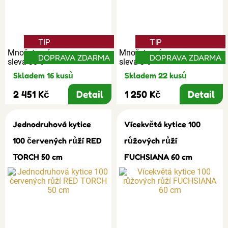
TIP
TIP
Množstevní
Množstevní
DOPRAVA ZDARMA
DOPRAVA ZDARMA
sleva 30%
sleva 3%
Skladem 16 kusů
Skladem 22 kusů
2 451 Kč
Detail
1 250 Kč
Detail
Jednodruhová kytice
Vícekvětá kytice 100
100 červených růží RED
růžových růží
TORCH 50 cm
FUCHSIANA 60 cm