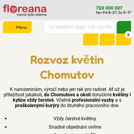
723 000 027
Ne–Pá 8–21, So 9–17
Menu
0
Rozvoz květin
Chomutov
K narozeninám, výročí nebo jen tak pro radost. Ať už je
příležitost jakákoli,
do Chomutova a okolí
doručíme
květiny i
kytice vždy čerstvé
. Včetně
profesionální vazby
a s
proškolenými kurýry
do druhého pracovního dne.
Vždy čerstvé květiny
Snadné objednání online