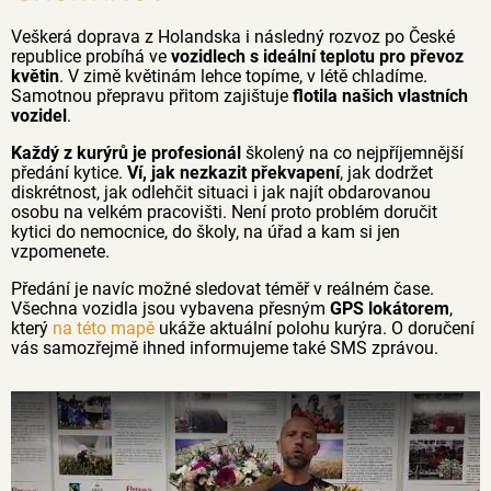
Veškerá doprava z Holandska i následný rozvoz po České
republice probíhá ve
vozidlech s ideální teplotu pro převoz
květin
. V zimě květinám lehce topíme, v létě chladíme.
Samotnou přepravu přitom zajištuje
flotila našich vlastních
vozidel
.
Každý z kurýrů je profesionál
školený na co nejpříjemnější
předání kytice.
Ví, jak nezkazit překvapení
, jak dodržet
diskrétnost, jak odlehčit situaci i jak najít obdarovanou
osobu na velkém pracovišti. Není proto problém doručit
kytici do nemocnice, do školy, na úřad a kam si jen
vzpomenete.
Předání je navíc možné sledovat téměř v reálném čase.
Všechna vozidla jsou vybavena přesným
GPS lokátorem
,
který
na této mapě
ukáže aktuální polohu kurýra. O doručení
vás samozřejmě ihned informujeme také SMS zprávou.