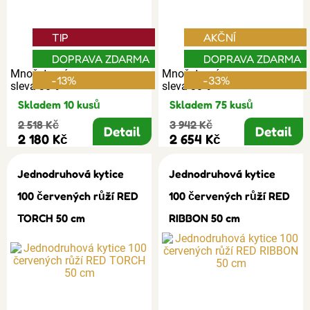
TIP
AKČNÍ
DOPRAVA ZDARMA
DOPRAVA ZDARMA
Množstevní
Množstevní
-13%
-33%
sleva 30%
sleva 30%
Skladem 10 kusů
Skladem 75 kusů
2 518 Kč
3 942 Kč
Detail
Detail
2 180 Kč
2 654 Kč
Jednodruhová kytice
Jednodruhová kytice
100 červených růží RED
100 červených růží RED
TORCH 50 cm
RIBBON 50 cm