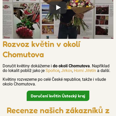
Proč jsou květiny z Florea tak č
Rozvoz květin v okolí
Chomutova
Doručit květiny dokážeme i
do okolí Chomutova
. Například
do lokalit poblíž jako je
Spořice
,
Jirkov
,
Horní Jiřetín
a další.
Květiny rozvezeme po celé České republice, takže i všude
okolo Chomutova.
Doručení květin Ústecký kraj
Recenze našich zákazníků z