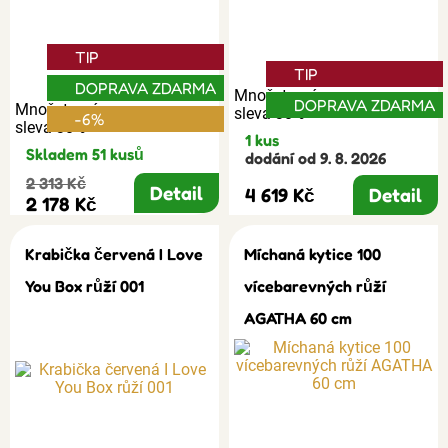
TIP
TIP
DOPRAVA ZDARMA
Množstevní
DOPRAVA ZDARMA
Množstevní
sleva 30%
-6%
sleva 30%
1 kus
Skladem 51 kusů
dodání od 9. 8. 2026
2 313 Kč
Detail
4 619 Kč
Detail
2 178 Kč
Krabička červená I Love
Míchaná kytice 100
You Box růží 001
vícebarevných růží
AGATHA 60 cm