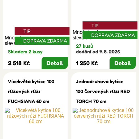
TIP
TIP
Množstevní
DOPRAVA ZDARMA
Množstevní
sleva 3%
DOPRAVA ZDARMA
sleva 30%
27 kusů
Skladem 2 kusy
dodání od 9. 8. 2026
2 518 Kč
Detail
1 250 Kč
Detail
Vícekvětá kytice 100
Jednodruhová kytice
růžových růží
100 červených růží RED
FUCHSIANA 60 cm
TORCH 70 cm