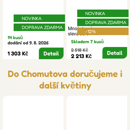
NOVINKA
NOVINKA
DOPRAVA ZDARMA
DOPRAVA ZDARMA
Množstevní
-12%
sleva 30%
14 kusů
Skladem 7 kusů
dodání od 9. 8. 2026
2 518 Kč
Detail
1 303 Kč
Detail
2 213 Kč
Do Chomutova doručujeme i
další květiny