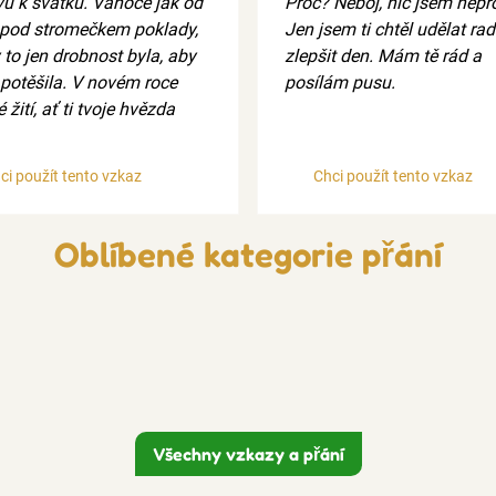
vu k svátku. Vánoce jak od
Proč? Neboj, nic jsem nepr
 pod stromečkem poklady,
Jen jsem ti chtěl udělat rad
 to jen drobnost byla, aby
zlepšit den. Mám tě rád a
 potěšila. V novém roce
posílám pusu.
 žití, ať ti tvoje hvězda
ci použít tento vzkaz
Chci použít tento vzkaz
Oblíbené kategorie přání
Všechny vzkazy a přání