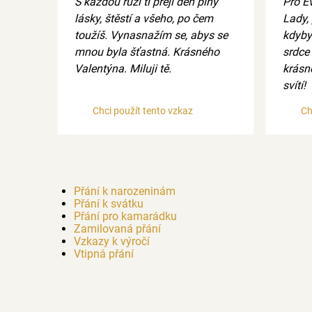
S každou růží ti přeji den plný
Pro E
lásky, štěstí a všeho, po čem
Lady,
toužíš. Vynasnažím se, abys se
kdyby
mnou byla šťastná. Krásného
srdce
Valentýna. Miluji tě.
krásné
svítí!
Chci použít tento vzkaz
Ch
Přání k narozeninám
Přání k svátku
Přání pro kamarádku
Zamilovaná přání
Vzkazy k výročí
Vtipná přání