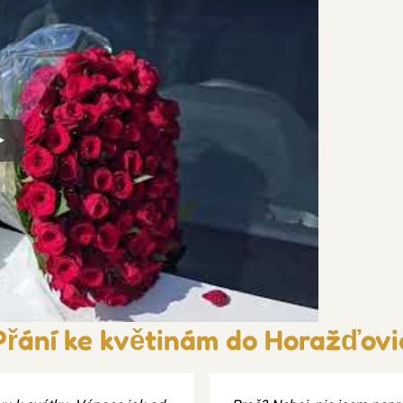
x
Přání ke květinám do Horažďovi