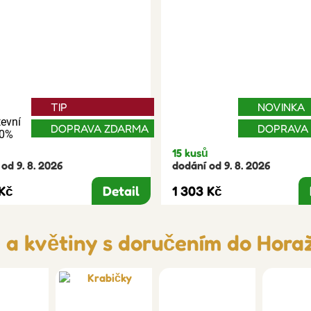
TIP
NOVINKA
evní
DOPRAVA ZDARMA
DOPRAVA
30%
15 kusů
od 9. 8. 2026
dodání od 9. 8. 2026
 Kč
Detail
1 303 Kč
e a květiny s doručením do Hora