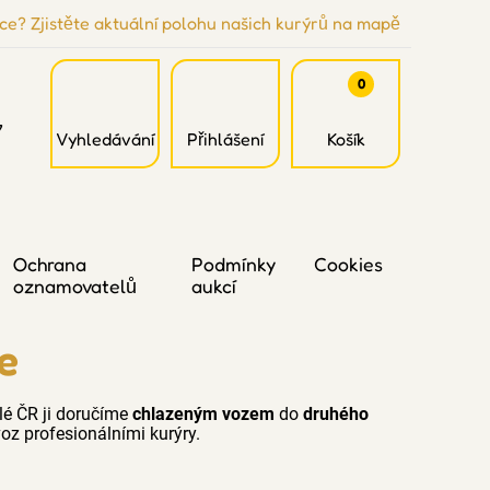
ce? Zjistěte aktuální polohu našich kurýrů na mapě
0
7
Vyhledávání
Přihlášení
Košík
Ochrana
Podmínky
Cookies
oznamovatelů
aukcí
e
lé ČR ji doručíme
chlazeným vozem
do
druhého
oz profesionálními kurýry.