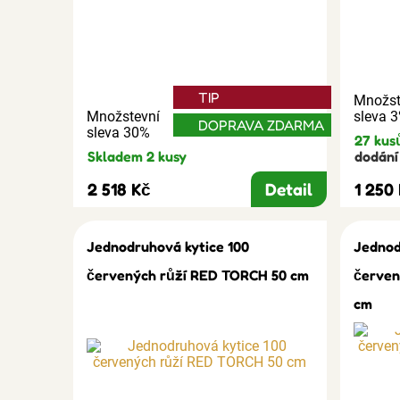
TIP
Množst
Množstevní
sleva 
DOPRAVA ZDARMA
sleva 30%
27 kus
Skladem 2 kusy
dodání 
2 518 Kč
Detail
1 250
Jednodruhová kytice 100
Jednod
červených růží RED TORCH 50 cm
červen
cm