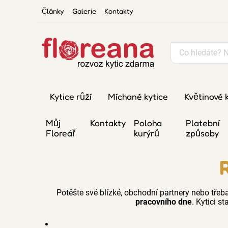
Články
Galerie
Kontakty
Kytice růží
Míchané kytice
Květinové 
Můj
Kontakty
Poloha
Platební
Floreář
kurýrů
způsoby
Potěšte své blízké, obchodní partnery nebo třeba
pracovního dne
. Kytici st