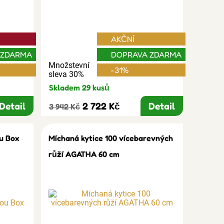
AKČNÍ
 ZDARMA
DOPRAVA ZDARMA
Množstevní
-31%
sleva 30%
Skladem 29 kusů
Detail
2 722 Kč
Detail
3 942 Kč
u Box
Míchaná kytice 100 vícebarevných
růží AGATHA 60 cm