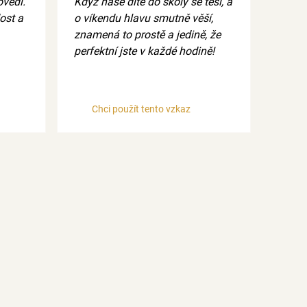
ovedl.
Když naše dítě do školy se těší, a
ost a
o víkendu hlavu smutně věší,
znamená to prostě a jedině, že
perfektní jste v každé hodině!
Chci použít tento vzkaz