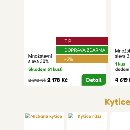
TIP
DOPRAVA ZDARMA
Množst
Množstevní
sleva 
-6%
sleva 30%
1 kus
Skladem 51 kusů
dodání 
2 178 Kč
Detail
4 619
2 313 Kč
Kytic