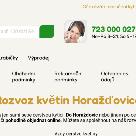
Očekáváte doručení kyti
723 000 027
Ne–Pá 8–21, So 9–1
krabičky
Výprodej
Obchodní
Reklamační
Ochrana os.
podmínky
podmínky
údajů
Rozvoz květin Horažďovic
 jen sami sebe čerstvou kyticí.
Do Horažďovic
nebo jinam po ce
ačí
pohodlně objednat online
. Můžete se spolehnout na náš rozv
Vždy čerstvé květiny