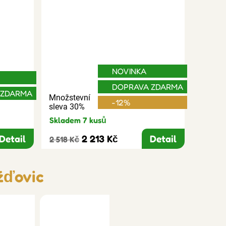
NOVINKA
DOPRAVA ZDARMA
 ZDARMA
Množstevní
-12%
sleva 30%
Skladem 7 kusů
Detail
2 213 Kč
Detail
2 518 Kč
žďovic