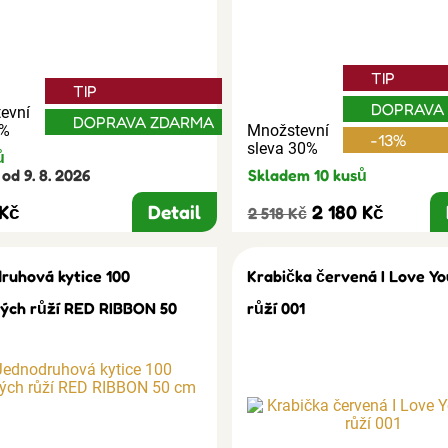
TIP
TIP
DOPRAVA
evní
DOPRAVA ZDARMA
3%
Množstevní
-13%
sleva 30%
ů
od 9. 8. 2026
Skladem 10 kusů
 Kč
Detail
2 180 Kč
2 518 Kč
ruhová kytice 100
Krabička červená I Love Yo
ých růží RED RIBBON 50
růží 001