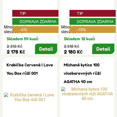
TIP
TIP
DOPRAVA ZDARMA
DOPRAVA ZDARMA
Množstevní
Množstevní
-6%
-13%
sleva 30%
sleva 30%
Skladem 54 kusů
Skladem 12 kusů
2 313 Kč
2 518 Kč
Detail
Detail
2 178 Kč
2 180 Kč
Krabička červená I Love
Míchaná kytice 100
You Box růží 001
vícebarevných růží
AGATHA 40 cm