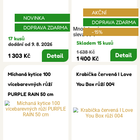
AKČNÍ
NOVINKA
DOPRAVA ZDARMA
DOPRAVA ZDARMA
Množstevní
-15%
sleva 30%
17 kusů
Skladem 15 kusů
dodání od 9. 8. 2026
1 638 Kč
Detail
1 303 Kč
Detail
1 400 Kč
Míchaná kytice 100
Krabička červená I Love
vícebarevných růží
You Box růží 004
PURPLE RAIN 50 cm