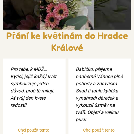
Přání ke květinám do Hradce
Králové
Pro tebe, k MDŽ…
Babičko, přejeme
Kytici, jejíž každý květ
nádherné Vánoce plné
symbolizuje jeden
pohody a zdravíčka.
důvod, proč tě miluji.
Snad ti tahle kytička
Ať tvůj den kvete
vynahradí dáreček a
radostí!
vykouzlí úsměv na
tváři. Objetí a velkou
pusu.
Chci použít tento
Chci použít tento