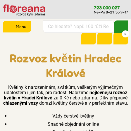
723 000 027
Ne–Pá 8–21, So 9–17
Menu
0
Rozvoz květin Hradec
Králové
Květiny k narozeninám, svátkům, veškerým výjimečným
událostem i jen tak, pro radost. Nabízíme
nejlevnější rozvoz
květin v Hradci Králové
za 0 Kč nebo zdarma. Díky přepravě
chlazenými vozy
dorazí květiny čerstvé a v perfektním stavu.
Vždy čerstvé květiny
Snadné objednání online