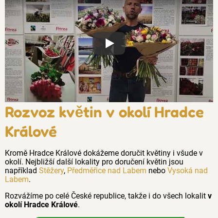
Proč jsou květiny z Florea tak č
Rozvoz květin v okolí Hradce
Králové
Kromě Hradce Králové dokážeme doručit květiny i všude v
okolí. Nejbližší další lokality pro doručení květin jsou
například
Stěžery
,
Předměřice nad Labem
nebo
Vysoká nad
Labem
.
Rozvážíme po celé České republice, takže i do všech lokalit
v
okolí Hradce Králové
.