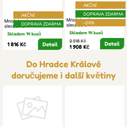
AKČNÍ
DOPRAVA ZDARMA
AKČNÍ
Množstevní
Množstevní
-24%
DOPRAVA ZDARMA
sleva 30%
sleva 31%
Skladem 14 kusů
Skladem 14 kusů
2 518 Kč
Detail
1 816 Kč
Detail
1 908 Kč
Do Hradce Králové
doručujeme i další květiny