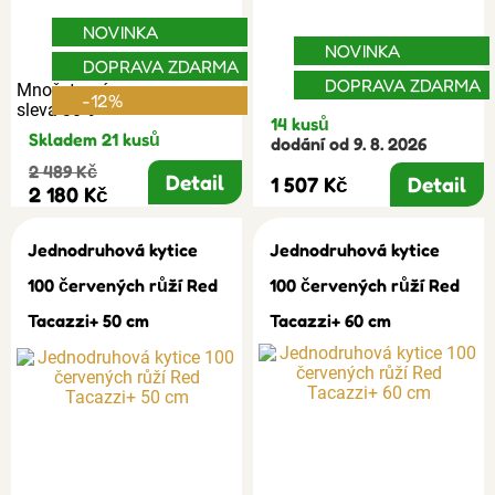
NOVINKA
NOVINKA
DOPRAVA ZDARMA
DOPRAVA ZDARMA
Množstevní
-12%
sleva 30%
14 kusů
Skladem 21 kusů
dodání od 9. 8. 2026
2 489 Kč
Detail
1 507 Kč
Detail
2 180 Kč
Jednodruhová kytice
Jednodruhová kytice
100 červených růží Red
100 červených růží Red
Tacazzi+ 50 cm
Tacazzi+ 60 cm