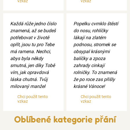
vzkaz
vzkaz
Každá růže jedno číslo
Popelku cvrnklo štěstí
znamená, až se budeš
do nosu, rohlíčky
potřebovat v životě
lákají na zlatém
opřít, jsou tu pro Tebe
podnosu, stromek se
má ramena. Nechci,
obsypal krásnými
abys byla někdy
balíčky a zpoza
smutná, jen díky Tobě
zahrady cinkají
vím, jak opravdová
rolničky. To znamená
láska chutná. Tvůj
že po roce zas přišly
milovaný manžel
krásné Vánoce!
Chci použít tento
Chci použít tento
vzkaz
vzkaz
Oblíbené kategorie přání