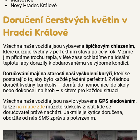
Nový Hradec Králové
Doručení čerstvých květin v
Hradci Králové
Všechna naše vozidla jsou vybavena
špičkovým chlazením
,
které udržuje květiny v perfektním stavu po celý rok. V zimě
jim přidáme trochu tepla, v létě zase ochladíme na ideální
teplotu, aby dorazily k obdarovanému ve výborné kondici.
Doručování mají na starosti naši vyškolení kurýři
, kteří se
postarají o to, aby bylo každé předání perfektní. Zvládnou
doručit květiny kamkoliv – domů, do nemocnice, do školy
nebo dokonce i na hrob – s citem pro každou situaci.
Všechna naše vozidla jsou navíc vybavena
GPS sledováním
,
takže
na mapě zde
můžete kdykoliv zjistit, kde se
doručovatel právě nachází. Jakmile je kytice doručena,
obdržíte od nás SMS zprávu s potvrzením.