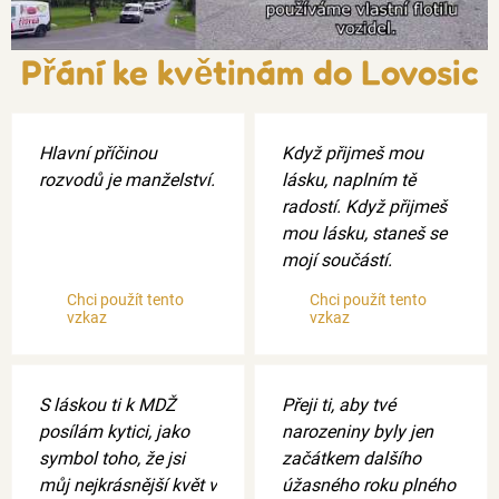
Přání ke květinám do Lovosic
Hlavní příčinou
Když přijmeš mou
rozvodů je manželství.
lásku, naplním tě
radostí. Když přijmeš
mou lásku, staneš se
mojí součástí.
Chci použít tento
Chci použít tento
vzkaz
vzkaz
S láskou ti k MDŽ
Přeji ti, aby tvé
posílám kytici, jako
narozeniny byly jen
symbol toho, že jsi
začátkem dalšího
můj nejkrásnější květ v
úžasného roku plného