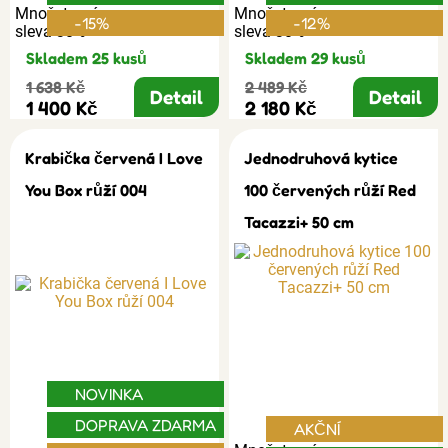
Množstevní
Množstevní
-15%
-12%
sleva 30%
sleva 30%
Skladem 25 kusů
Skladem 29 kusů
1 638 Kč
2 489 Kč
Detail
Detail
1 400 Kč
2 180 Kč
Krabička červená I Love
Jednodruhová kytice
You Box růží 004
100 červených růží Red
Tacazzi+ 50 cm
NOVINKA
DOPRAVA ZDARMA
AKČNÍ