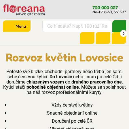
723 000 027
Ne–Pá 8–21, So 9–17
Menu
0
Rozvoz květin Lovosice
Potěšte své blízké, obchodní partnery nebo třeba jen sami
sebe čerstvou kyticí.
Do Lovosic
nebo jinam po celé ČR ji
doručíme
chlazeným vozem
do
druhého pracovního dne
.
Kytici stačí
pohodlně objednat online
. Můžete se spolehnout
na náš rozvoz profesionálními kurýry.
Vždy čerstvé květiny
Snadné objednání online
Doručení po celé ČR