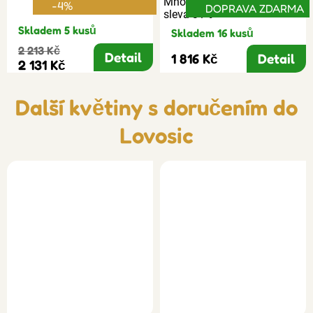
Množstevní
-4%
DOPRAVA ZDARMA
sleva 31%
Skladem 5 kusů
Skladem 16 kusů
2 213 Kč
Detail
1 816 Kč
Detail
2 131 Kč
Další květiny s doručením do
Lovosic