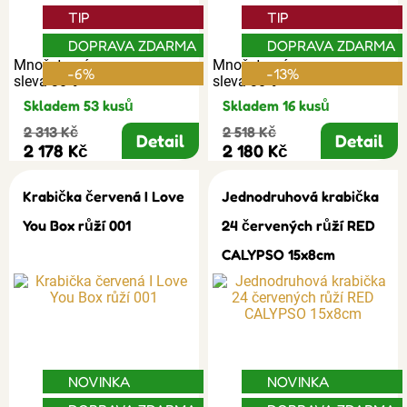
TIP
TIP
DOPRAVA ZDARMA
DOPRAVA ZDARMA
Množstevní
Množstevní
-6%
-13%
sleva 30%
sleva 30%
Skladem 53 kusů
Skladem 16 kusů
2 313 Kč
2 518 Kč
Detail
Detail
2 178 Kč
2 180 Kč
Krabička červená I Love
Jednodruhová krabička
You Box růží 001
24 červených růží RED
CALYPSO 15x8cm
NOVINKA
NOVINKA