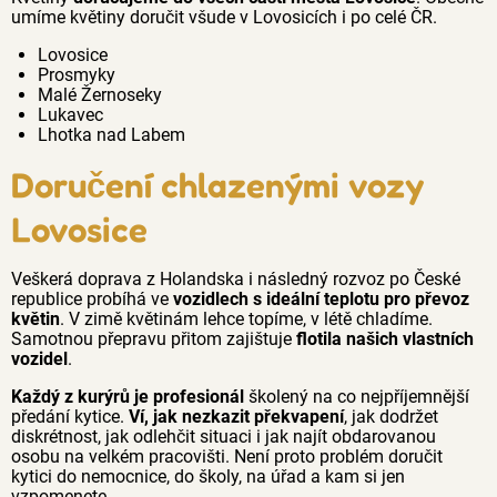
umíme květiny doručit všude v Lovosicích i po celé ČR.
Lovosice
Prosmyky
Malé Žernoseky
Lukavec
Lhotka nad Labem
Doručení chlazenými vozy
Lovosice
Veškerá doprava z Holandska i následný rozvoz po České
republice probíhá ve
vozidlech s ideální teplotu pro převoz
květin
. V zimě květinám lehce topíme, v létě chladíme.
Samotnou přepravu přitom zajištuje
flotila našich vlastních
vozidel
.
Každý z kurýrů je profesionál
školený na co nejpříjemnější
předání kytice.
Ví, jak nezkazit překvapení
, jak dodržet
diskrétnost, jak odlehčit situaci i jak najít obdarovanou
osobu na velkém pracovišti. Není proto problém doručit
kytici do nemocnice, do školy, na úřad a kam si jen
vzpomenete.