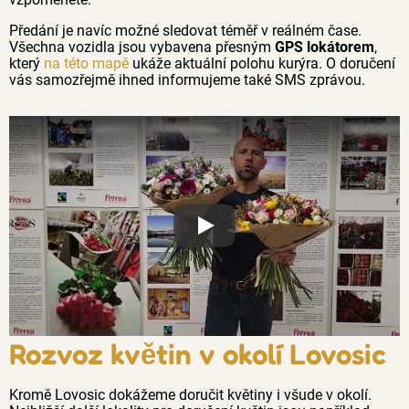
Předání je navíc možné sledovat téměř v reálném čase.
Všechna vozidla jsou vybavena přesným
GPS lokátorem
,
který
na této mapě
ukáže aktuální polohu kurýra. O doručení
vás samozřejmě ihned informujeme také SMS zprávou.
Proč jsou květiny z Florea tak č
Rozvoz květin v okolí Lovosic
Kromě Lovosic dokážeme doručit květiny i všude v okolí.