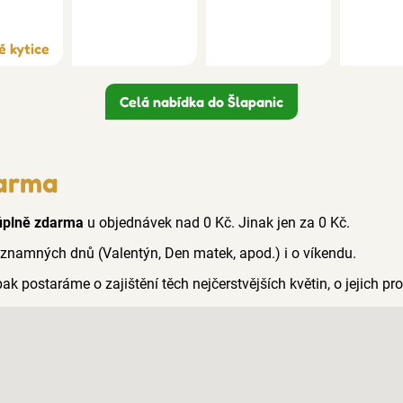
é kytice
Celá nabídka do Šlapanic
darma
úplně zdarma
u objednávek nad 0 Kč. Jinak jen za 0 Kč.
ýznamných dnů (Valentýn, Den matek, apod.) i o víkendu.
pak postaráme o zajištění těch nejčerstvějších květin, o jejich p