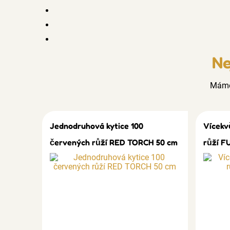
Ne
Mám
Jednodruhová kytice 100
Vícekv
červených růží RED TORCH 50 cm
růží F