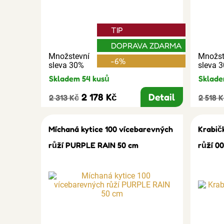
TIP
DOPRAVA ZDARMA
Množstevní
Množst
-6%
sleva 30%
sleva 
Skladem 54 kusů
Sklade
2 178 Kč
Detail
2 313 Kč
2 518 
Míchaná kytice 100 vícebarevných
Krabič
růží PURPLE RAIN 50 cm
růží 0