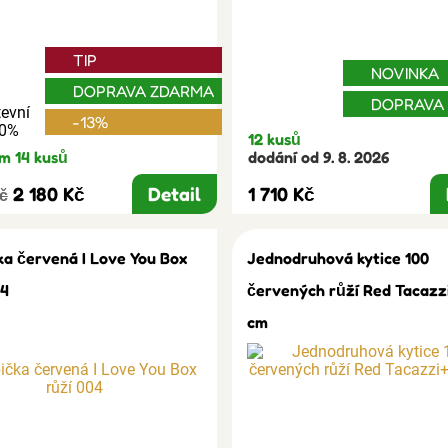
TIP
NOVINKA
DOPRAVA ZDARMA
DOPRAVA
evní
-13%
30%
12 kusů
m 14 kusů
dodání od 9. 8. 2026
2 180 Kč
Detail
1 710 Kč
Kč
ka červená I Love You Box
Jednodruhová kytice 100
04
červených růží Red Tacazz
cm