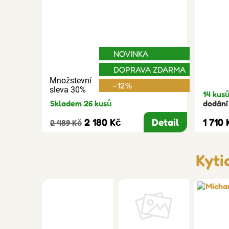
NOVINKA
DOPRAVA ZDARMA
Množstevní
-12%
sleva 30%
14 kus
Skladem 26 kusů
dodání 
2 180 Kč
Detail
1 710 
2 489 Kč
Kyti