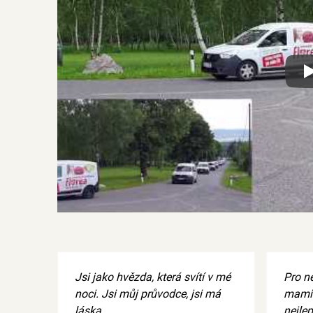
Xx
Jsi jako hvězda, která svítí v mé
Pro ne
noci. Jsi můj průvodce, jsi má
mamin
láska.
nejle