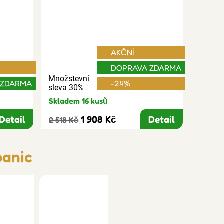
AKČNÍ
DOPRAVA ZDARMA
Množstevní
 ZDARMA
-24%
sleva 30%
Skladem 16 kusů
Detail
1 908 Kč
Detail
2 518 Kč
panic