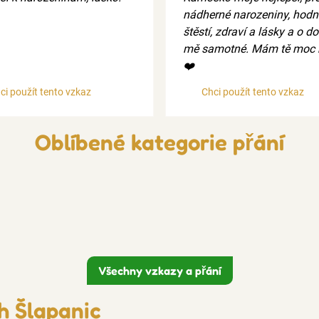
nádherné narozeniny, hodn
štěstí, zdraví a lásky a o do
mě samotné. Mám tě moc 
❤️
ci použít tento vzkaz
Chci použít tento vzkaz
Oblíbené kategorie přání
Všechny vzkazy a přání
h Šlapanic