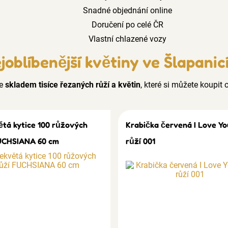
Snadné objednání online
Doručení po celé ČR
Vlastní chlazené vozy
joblíbenější květiny ve Šlapanic
e
skladem tisíce řezaných růží a květin
, které si můžete koupit o
ětá kytice 100 růžových
Krabička červená I Love Yo
UCHSIANA 60 cm
růží 001