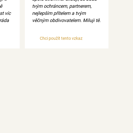
ě
tvým ochráncem, partnerem,
st víc
nejlepším přítelem a tvým
ráda
věčným obdivovatelem. Miluji tě.
Chci použít tento vzkaz