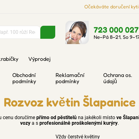
Očekáváte doručení kyti
723 000 027
Ne–Pá 8–21, So 9–1
krabičky
Výprodej
Obchodní
Reklamační
Ochrana os.
podmínky
podmínky
údajů
Rozvoz květin Šlapanice
lou cenu doručíme
přímo od pěstitelů
na jakékoli místo
ve Šlapani
vozy
a s
profesionálně proškolenými kurýry
.
Vždy čerstvé květiny