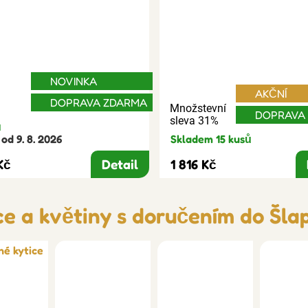
NOVINKA
AKČNÍ
DOPRAVA ZDARMA
Množstevní
DOPRAVA
sleva 31%
ů
od 9. 8. 2026
Skladem 15 kusů
Kč
Detail
1 816 Kč
ce a květiny s doručením do Šla