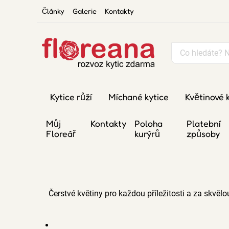
Články
Galerie
Kontakty
Kytice růží
Míchané kytice
Květinové 
Můj
Kontakty
Poloha
Platební
Floreář
kurýrů
způsoby
Čerstvé květiny pro každou příležitosti a za skvě