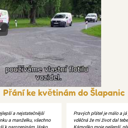
x
Přání ke květinám do Šlapanic
jlepší a nejstatečnější
Pravých přátel je málo a já
ku a manželku, všechno
vděčná že mi život dal tebe
pší k narozeninám, lásko.
Kámoško moje nejlepší, přej