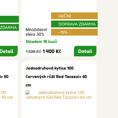
AKČNÍ
DOPRAVA ZDARMA
 ZDARMA
Množstevní
-15%
sleva 30%
Skladem 18 kusů
Detail
1 400 Kč
Detail
1 638 Kč
Jednodruhová kytice 100
i+ 50
červených růží Red Tacazzi+ 60
cm