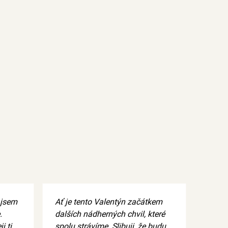
 jsem
Ať je tento Valentýn začátkem
.
dalších nádherných chvil, které
i ti
spolu strávíme. Slibuji, že budu