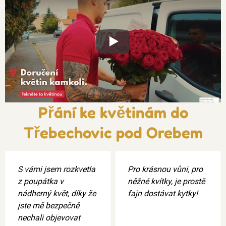
Xxx
Přání ke květinám do
Třebechovic pod Orebem
S vámi jsem rozkvetla
Pro krásnou vůni, pro
z poupátka v
něžné kvítky, je prostě
nádherný květ, díky že
fajn dostávat kytky!
jste mě bezpečně
nechali objevovat