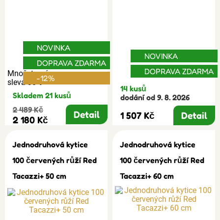
NOVINKA
NOVINKA
DOPRAVA ZDARMA
DOPRAVA ZDARMA
Množstevní
-12%
sleva 30%
14 kusů
Skladem 21 kusů
dodání od 9. 8. 2026
2 489 Kč
Detail
1 507 Kč
Detail
2 180 Kč
Jednodruhová kytice
Jednodruhová kytice
100 červených růží Red
100 červených růží Red
Tacazzi+ 50 cm
Tacazzi+ 60 cm