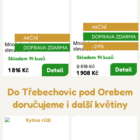
AKČNÍ
DOPRAVA ZDARMA
AKČNÍ
Množstevní
Množstevní
-24%
DOPRAVA ZDARMA
sleva 30%
sleva 31%
Skladem 14 kusů
Skladem 14 kusů
2 518 Kč
Detail
1 816 Kč
Detail
1 908 Kč
Do Třebechovic pod Orebem
doručujeme i další květiny