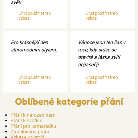
svět!
Chci použít tento
Chci použít tento
vzkaz
vzkaz
Pro krásnější den
Vánoce jsou ten čas v
staromódním stylem.
roce, kdy srdce se
otevírá a láska svítí
nejjasněji.
Chci použít tento
Chci použít tento
vzkaz
vzkaz
Oblíbené kategorie přání
Přání k narozeninám
Přání k svátku
Přání pro kamarádku
Zamilovaná přání
Vzkazy k výročí