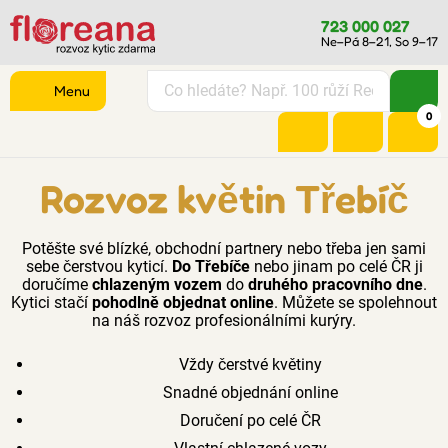
723 000 027
Ne–Pá 8–21, So 9–17
Menu
0
Rozvoz květin Třebíč
Potěšte své blízké, obchodní partnery nebo třeba jen sami
sebe čerstvou kyticí.
Do Třebíče
nebo jinam po celé ČR ji
doručíme
chlazeným vozem
do
druhého pracovního dne
.
Kytici stačí
pohodlně objednat online
. Můžete se spolehnout
na náš rozvoz profesionálními kurýry.
Vždy čerstvé květiny
Snadné objednání online
Doručení po celé ČR