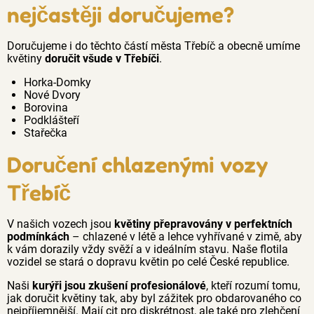
nejčastěji doručujeme?
Doručujeme i do těchto částí města Třebíč a obecně umíme
květiny
doručit všude v Třebíči
.
Horka-Domky
Nové Dvory
Borovina
Podklášteří
Stařečka
Doručení chlazenými vozy
Třebíč
V našich vozech jsou
květiny přepravovány v perfektních
podmínkách
– chlazené v létě a lehce vyhřívané v zimě, aby
k vám dorazily vždy svěží a v ideálním stavu. Naše flotila
vozidel se stará o dopravu květin po celé České republice.
Naši
kurýři jsou zkušení profesionálové
, kteří rozumí tomu,
jak doručit květiny tak, aby byl zážitek pro obdarovaného co
nejpříjemnější. Mají cit pro diskrétnost, ale také pro zlehčení