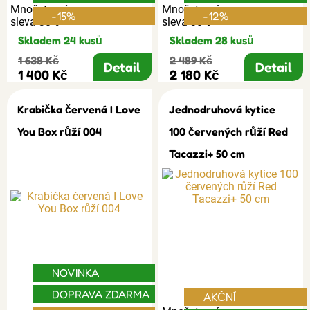
Množstevní
Množstevní
-15%
-12%
sleva 30%
sleva 30%
Skladem 24 kusů
Skladem 28 kusů
1 638 Kč
2 489 Kč
Detail
Detail
1 400 Kč
2 180 Kč
Krabička červená I Love
Jednodruhová kytice
You Box růží 004
100 červených růží Red
Tacazzi+ 50 cm
NOVINKA
DOPRAVA ZDARMA
AKČNÍ