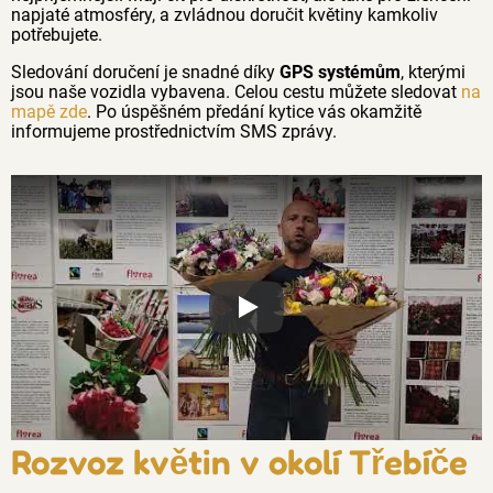
napjaté atmosféry, a zvládnou doručit květiny kamkoliv
potřebujete.
Sledování doručení je snadné díky
GPS systémům
, kterými
jsou naše vozidla vybavena. Celou cestu můžete sledovat
na
mapě zde
. Po úspěšném předání kytice vás okamžitě
informujeme prostřednictvím SMS zprávy.
Proč jsou květiny z Florea tak č
Rozvoz květin v okolí Třebíče