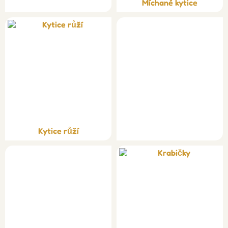
Míchané kytice
Kytice růží