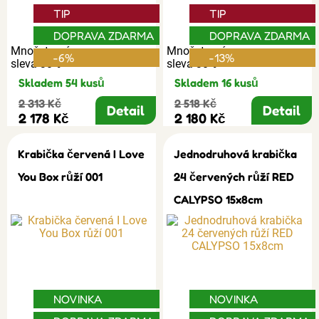
TIP
TIP
DOPRAVA ZDARMA
DOPRAVA ZDARMA
Množstevní
Množstevní
-6%
-13%
sleva 30%
sleva 30%
Skladem 54 kusů
Skladem 16 kusů
2 313 Kč
2 518 Kč
Detail
Detail
2 178 Kč
2 180 Kč
Krabička červená I Love
Jednodruhová krabička
You Box růží 001
24 červených růží RED
CALYPSO 15x8cm
NOVINKA
NOVINKA