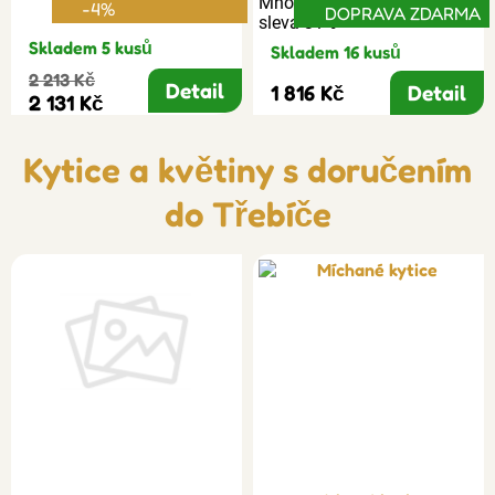
Množstevní
-4%
DOPRAVA ZDARMA
sleva 31%
Skladem 5 kusů
Skladem 16 kusů
2 213 Kč
Detail
1 816 Kč
Detail
2 131 Kč
Kytice a květiny s doručením
do Třebíče