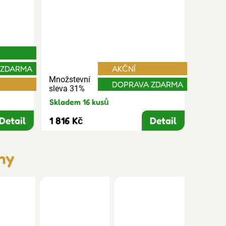
 ZDARMA
AKČNÍ
Množstevní
DOPRAVA ZDARMA
sleva 31%
Skladem 16 kusů
Detail
1 816 Kč
Detail
ny