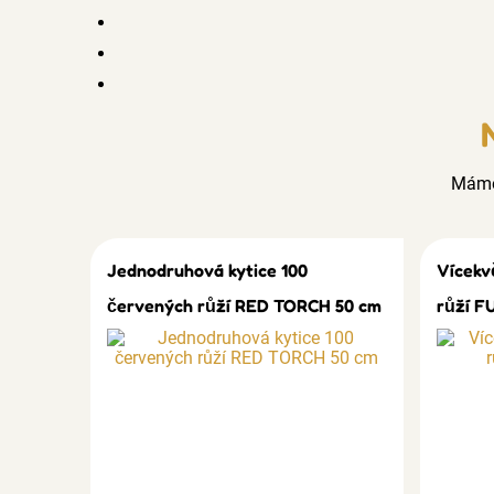
Mám
Jednodruhová kytice 100
Vícekv
červených růží RED TORCH 50 cm
růží F