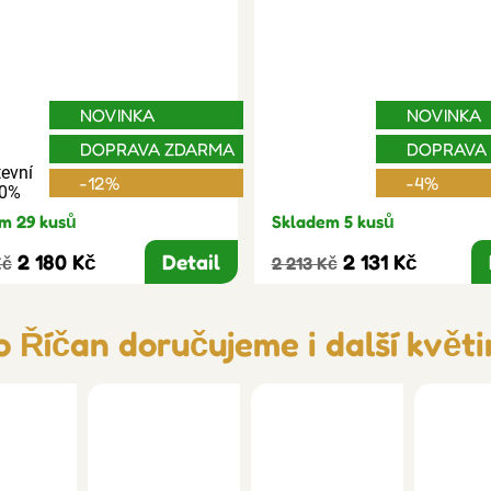
NOVINKA
NOVINKA
DOPRAVA ZDARMA
DOPRAVA
evní
-12%
-4%
30%
m 29 kusů
Skladem 5 kusů
2 180 Kč
Detail
2 131 Kč
Kč
2 213 Kč
o Říčan doručujeme i další květi