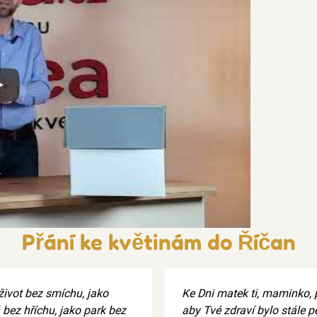
x
Přání ke květinám do Říčan
život bez smíchu, jako
Ke Dni matek ti, maminko, p
 bez hříchu, jako park bez
aby Tvé zdraví bylo stále p