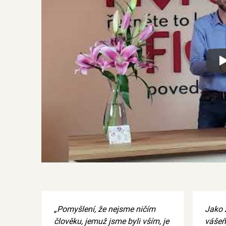
Xx
„Pomyšlení, že nejsme ničím
Jako 
člověku, jemuž jsme byli vším, je
vášeň