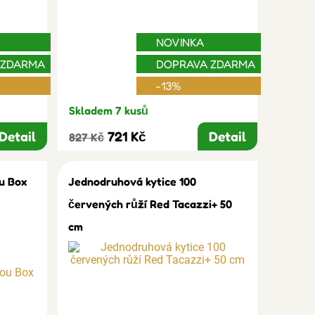
NOVINKA
 ZDARMA
DOPRAVA ZDARMA
-13%
Skladem 7 kusů
Detail
721 Kč
Detail
827 Kč
u Box
Jednodruhová kytice 100
červených růží Red Tacazzi+ 50
cm