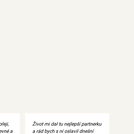
řeji,
Život mi dal tu nejlepší partnerku
evné a
a rád bych s ní oslavil dnešní