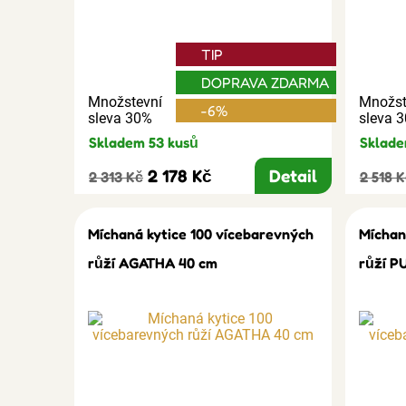
TIP
DOPRAVA ZDARMA
Množstevní
Množst
-6%
sleva 30%
sleva 
Skladem 53 kusů
Sklade
2 178 Kč
Detail
2 313 Kč
2 518 
Míchaná kytice 100 vícebarevných
Míchan
růží AGATHA 40 cm
růží P