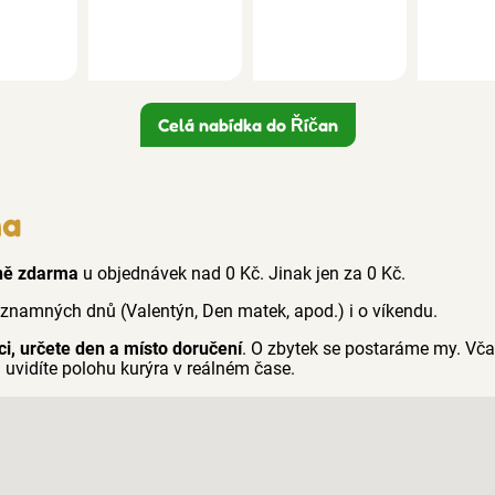
Celá nabídka do Říčan
ma
ně zdarma
u objednávek nad 0 Kč. Jinak jen za 0 Kč.
ýznamných dnů (Valentýn, Den matek, apod.) i o víkendu.
ci, určete den a místo doručení
. O zbytek se postaráme my. Vč
 uvidíte polohu kurýra v reálném čase.