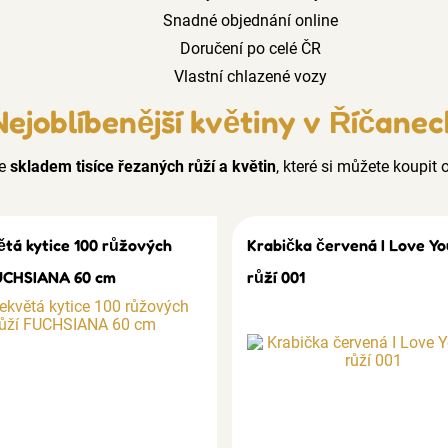
Snadné objednání online
Doručení po celé ČR
Vlastní chlazené vozy
Nejoblíbenější květiny v Říčanec
e
skladem tisíce řezaných růží a květin
, které si můžete koupit o
ětá kytice 100 růžových
Krabička červená I Love Yo
UCHSIANA 60 cm
růží 001