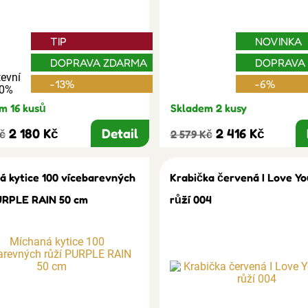
TIP
NOVINKA
DOPRAVA ZDARMA
DOPRAVA
evní
-13%
-6%
30%
m 16 kusů
Skladem 2 kusy
2 180 Kč
Detail
2 416 Kč
Kč
2 579 Kč
á kytice 100 vícebarevných
Krabička červená I Love Yo
URPLE RAIN 50 cm
růží 004