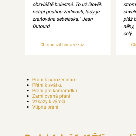
obzvláště bolestné. To už člověk
strom
netrpí pouhou žárlivostí, tady je
chvěli
zraňována sebeláska.“ Jean
pláž b
Dutourd
něhy,
celý.
Chci použít tento vzkaz
Ch
Přání k narozeninám
Přání k svátku
Přání pro kamarádku
Zamilovaná přání
Vzkazy k výročí
Vtipná přání