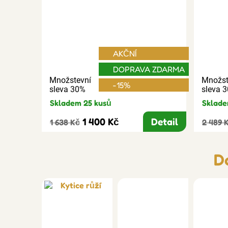
AKČNÍ
DOPRAVA ZDARMA
Množstevní
Množst
-15%
sleva 30%
sleva 
Skladem 25 kusů
Sklade
1 400 Kč
Detail
1 638 Kč
2 489 
D