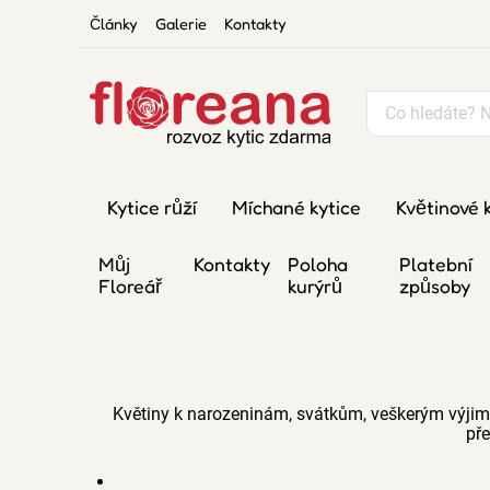
Články
Galerie
Kontakty
Kytice růží
Míchané kytice
Květinové 
Můj
Kontakty
Poloha
Platební
Floreář
kurýrů
způsoby
Květiny k narozeninám, svátkům, veškerým výjim
př