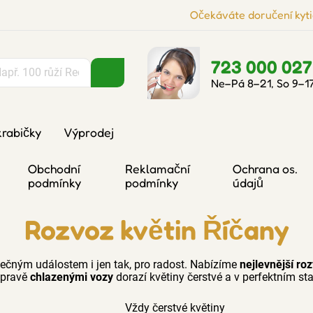
Očekáváte doručení kyti
723 000 027
Ne–Pá 8–21, So 9–1
krabičky
Výprodej
Obchodní
Reklamační
Ochrana os.
podmínky
podmínky
údajů
Rozvoz květin Říčany
ečným událostem i jen tak, pro radost. Nabízíme
nejlevnější ro
epravě
chlazenými vozy
dorazí květiny čerstvé a v perfektním st
Vždy čerstvé květiny