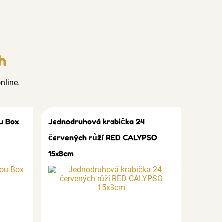
h
nline.
u Box
Jednodruhová krabička 24
červených růží RED CALYPSO
15x8cm