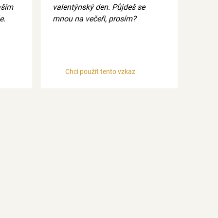
aším
valentýnský den. Půjdeš se
e.
mnou na večeři, prosím?
Chci použít tento vzkaz