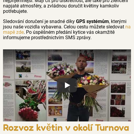
nejpříjemnější. Mají cit pro diskrétnost, ale také pro zlehčení
napjaté atmosféry, a zvládnou doručit květiny kamkoliv
potřebujete.
Sledování doručení je snadné díky
GPS systémům
, kterými
jsou naše vozidla vybavena. Celou cestu můžete sledovat
na
mapě zde
. Po úspěšném předání kytice vás okamžitě
informujeme prostřednictvím SMS zprávy.
Proč jsou květiny z Florea tak č
Rozvoz květin v okolí Turnova