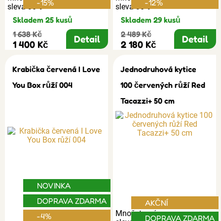
-15%
-12%
sleva 30%
sleva 30%
Skladem 25 kusů
Skladem 29 kusů
1 638 Kč
2 489 Kč
Detail
Detail
1 400 Kč
2 180 Kč
Krabička červená I Love
Jednodruhová kytice
You Box růží 004
100 červených růží Red
Tacazzi+ 50 cm
NOVINKA
DOPRAVA ZDARMA
AKČNÍ
Množstevní
-4%
DOPRAVA ZDARMA