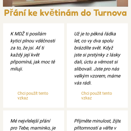
Přání ke květinám do Turnova
K MDŽ ti posílám
Už je to pěkná řádka
kytici plnou vděčnosti
let, co vy dva spolu
za to, že jsi. Ať ti
brázdíte svět. Když
každý její květ
jste si prstýnky z lásky
připomíná, jak moc tě
dali, úctu a věrnost si
miluji.
slibovali. Jste pro nás
velkým vzorem, máme
vás rádi.
Chci použít tento
Chci použít tento
vzkaz
vzkaz
Mé nejvřelejší přání
Přijměte minulost, žijte
pro Tebe, maminko, je
přítomností a věřte v