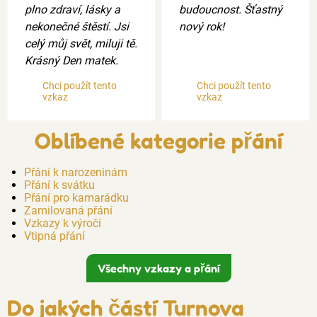
plno zdraví, lásky a
budoucnost. Šťastný
nekonečné štěstí. Jsi
nový rok!
celý můj svět, miluji tě.
Krásný Den matek.
Chci použít tento
Chci použít tento
vzkaz
vzkaz
Oblíbené kategorie přání
Přání k narozeninám
Přání k svátku
Přání pro kamarádku
Zamilovaná přání
Vzkazy k výročí
Vtipná přání
Všechny vzkazy a přání
Do jakých částí Turnova