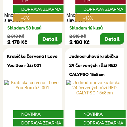
TIP
TIP
DOPRAVA ZDARMA
DOPRAVA ZDARMA
Množstevní
Množstevní
-6%
-13%
sleva 30%
sleva 30%
Skladem 53 kusů
Skladem 16 kusů
2 313 Kč
2 518 Kč
Detail
Detail
2 178 Kč
2 180 Kč
Krabička červená I Love
Jednodruhová krabička
You Box růží 001
24 červených růží RED
CALYPSO 15x8cm
NOVINKA
NOVINKA
DOPRAVA ZDARMA
DOPRAVA ZDARMA