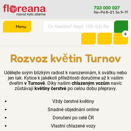
723 000 027
Ne–Pá 8–21, So 9–17
Menu
0
Rozvoz květin Turnov
Udělejte svým blízkým radost k narozeninám, k svátku nebo
jen tak. Kytice k jakékoli příležitosti doručíme až k vašim
dveřím
v Turnově
. Díky našim
chlazeným vozům
navíc
zůstávají
květiny čerstvé
po celou dobu přepravy.
Vždy čerstvé květiny
Snadné objednání online
Doručení po celé ČR
Vlastní chlazené vozy