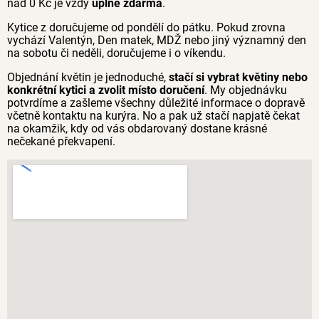
nad 0 Kč je vždy
úplně zdarma
.
Kytice z doručujeme od pondělí do pátku. Pokud zrovna
vychází Valentýn, Den matek, MDŽ nebo jiný významný den
na sobotu či neděli, doručujeme i o víkendu.
Objednání květin je jednoduché,
stačí si vybrat květiny nebo
konkrétní kytici a zvolit místo doručení
. My objednávku
potvrdíme a zašleme všechny důležité informace o dopravě
včetně kontaktu na kurýra. No a pak už stačí napjatě čekat
na okamžik, kdy od vás obdarovaný dostane krásné
nečekané překvapení.