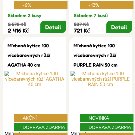
-6%
-13%
Skladem 2 kusy
Skladem 7 kusů
2 579 Kč
827 Kč
Detail
Detail
2 416 Kč
721 Kč
Míchaná kytice 100
Míchaná kytice 100
vícebarevných růží
vícebarevných růží
AGATHA 40 cm
PURPLE RAIN 50 cm
AKČNÍ
NOVINKA
DOPRAVA ZDARMA
DOPRAVA ZDARMA
Množstevní
Množstevní