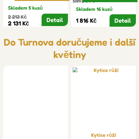
sleva 31%
Skladem 5 kusů
Skladem 16 kusů
2 213 Kč
Detail
1 816 Kč
Detail
2 131 Kč
Do Turnova doručujeme i další
květiny
Kytice růží