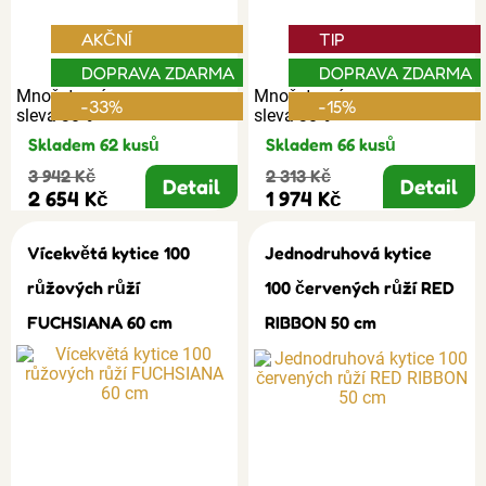
AKČNÍ
TIP
DOPRAVA ZDARMA
DOPRAVA ZDARMA
Množstevní
Množstevní
-33%
-15%
sleva 30%
sleva 30%
Skladem 62 kusů
Skladem 66 kusů
3 942 Kč
2 313 Kč
Detail
Detail
2 654 Kč
1 974 Kč
Vícekvětá kytice 100
Jednodruhová kytice
růžových růží
100 červených růží RED
FUCHSIANA 60 cm
RIBBON 50 cm