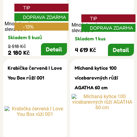
TIP
DOPRAVA ZDARMA
TIP
Množstevní
Množstevní
-13%
DOPRAVA ZDARMA
sleva 30%
sleva 30%
Skladem 5 kusů
Skladem 1 kus
2 518 Kč
Detail
4 619 Kč
Detail
2 180 Kč
Krabička červená I Love
Míchaná kytice 100
You Box růží 001
vícebarevných růží
AGATHA 60 cm