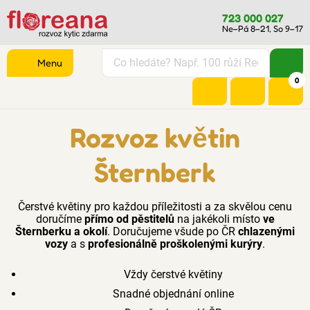
723 000 027
Ne–Pá 8–21, So 9–17
Menu
0
Rozvoz květin
Šternberk
Čerstvé květiny pro každou příležitosti a za skvělou cenu
doručíme
přímo od pěstitelů
na jakékoli místo
ve
Šternberku a okolí
. Doručujeme všude po ČR
chlazenými
vozy
a s
profesionálně proškolenými kurýry
.
Vždy čerstvé květiny
Snadné objednání online