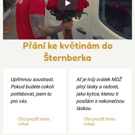
Xxx
Přání ke květinám do
Šternberka
Upřímnou soustrast.
Ať je tvůj svátek MDŽ
Pokud budete cokoli
plný lásky a radosti,
potřebovat, jsem tu
jako kytice, kterou ti
pro vás.
posílám s nekonečnou
láskou.
Chci použít tento
Chci použít tento
vzkaz
vzkaz