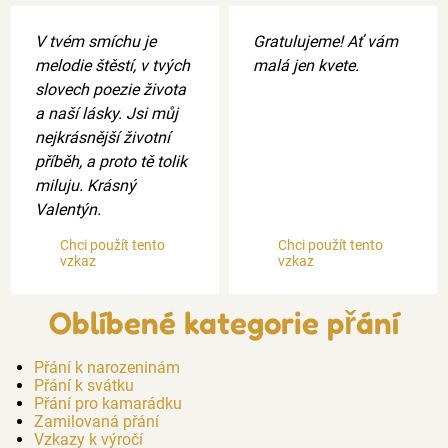
V tvém smíchu je
Gratulujeme! Ať vám
melodie štěstí, v tvých
malá jen kvete.
slovech poezie života
a naší lásky. Jsi můj
nejkrásnější životní
příběh, a proto tě tolik
miluju. Krásný
Valentýn.
Chci použít tento
Chci použít tento
vzkaz
vzkaz
Oblíbené kategorie přání
Přání k narozeninám
Přání k svátku
Přání pro kamarádku
Zamilovaná přání
Vzkazy k výročí