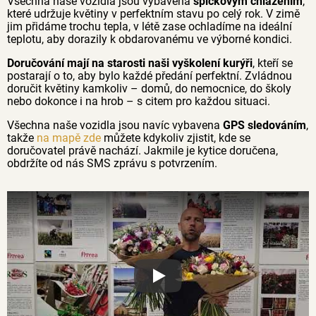
Všechna naše vozidla jsou vybavena
špičkovým chlazením
,
které udržuje květiny v perfektním stavu po celý rok. V zimě
jim přidáme trochu tepla, v létě zase ochladíme na ideální
teplotu, aby dorazily k obdarovanému ve výborné kondici.
Doručování mají na starosti naši vyškolení kurýři
, kteří se
postarají o to, aby bylo každé předání perfektní. Zvládnou
doručit květiny kamkoliv – domů, do nemocnice, do školy
nebo dokonce i na hrob – s citem pro každou situaci.
Všechna naše vozidla jsou navíc vybavena
GPS sledováním
,
takže
na mapě zde
můžete kdykoliv zjistit, kde se
doručovatel právě nachází. Jakmile je kytice doručena,
obdržíte od nás SMS zprávu s potvrzením.
Proč jsou květiny z Florea tak č