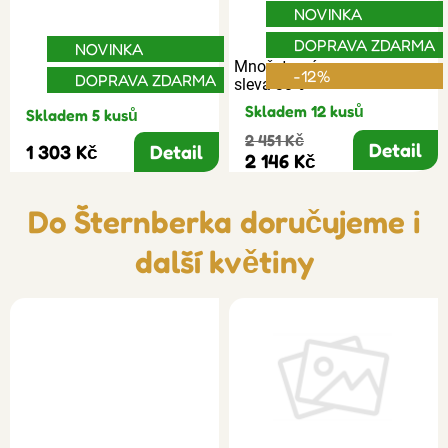
NOVINKA
DOPRAVA ZDARMA
NOVINKA
Množstevní
-12%
DOPRAVA ZDARMA
sleva 30%
Skladem 12 kusů
Skladem 5 kusů
2 451 Kč
Detail
1 303 Kč
Detail
2 146 Kč
Do Šternberka doručujeme i
další květiny