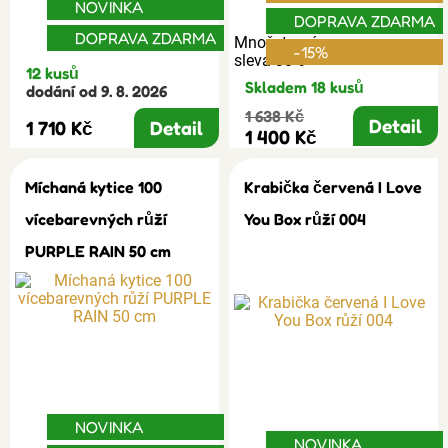
NOVINKA
DOPRAVA ZDARMA
DOPRAVA ZDARMA
Množstevní
-15%
sleva 30%
12 kusů
Skladem 18 kusů
dodání od 9. 8. 2026
1 638 Kč
Detail
1 710 Kč
Detail
1 400 Kč
Míchaná kytice 100
Krabička červená I Love
vícebarevných růží
You Box růží 004
PURPLE RAIN 50 cm
NOVINKA
NOVINKA