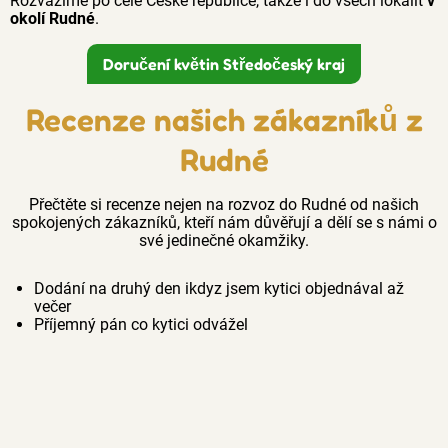
Rozvážíme po celé České republice, takže i do všech lokalit
v
okolí Rudné
.
Doručení květin Středočeský kraj
Recenze našich zákazníků z
Rudné
Přečtěte si recenze nejen na rozvoz do Rudné od našich
spokojených zákazníků, kteří nám důvěřují a dělí se s námi o
své jedinečné okamžiky.
Dodání na druhý den ikdyz jsem kytici objednával až
večer
Příjemný pán co kytici odvážel