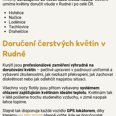
umíme květiny doručit všude v Rudné i po celé ČR.
Hořelice
Nučice
Loděnice
Tachlovice
Drahelčice
Doručení čerstvých květin v
Rudné
Kurýři jsou
profesionálové zaměření výhradně na
doručování květin
– pečlivě upravení v padnoucí uniformě a
vybavení zkušenostmi, jak nezkazit překvapení, jak zachovat
diskrétnost nebo jak odlehčit napjatou situaci.
Všechny vozy flotily jsou přitom vybaveny
systémem
chlazení zajišťujícím květinám ideální teplotu
. Květinám tak
v létě pošleme trochu studeného vzduchu, v zimě naopak
lehce topíme.
Stejně tak disponuje každé vozidlo
GPS lokátorem
, díky
kterému
na této mapě
přesně vidíte, kde se doručovatel