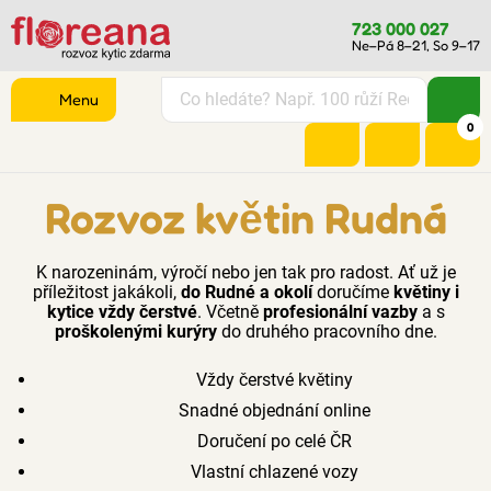
723 000 027
Ne–Pá 8–21, So 9–17
Menu
0
Rozvoz květin Rudná
K narozeninám, výročí nebo jen tak pro radost. Ať už je
příležitost jakákoli,
do Rudné a okolí
doručíme
květiny i
kytice vždy čerstvé
. Včetně
profesionální vazby
a s
proškolenými kurýry
do druhého pracovního dne.
Vždy čerstvé květiny
Snadné objednání online
Doručení po celé ČR
Vlastní chlazené vozy