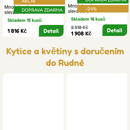
AKČNÍ
Množstevní
Množstevní
-24%
DOPRAVA ZDARMA
sleva 30%
sleva 31%
Skladem 16 kusů
Skladem 15 kusů
2 518 Kč
Detail
1 816 Kč
Detail
1 908 Kč
Kytice a květiny s doručením
do Rudné