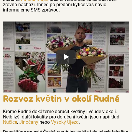
zrovna nachází. Ihned po předání kytice vás navíc
informujeme SMS zprávou.
Proč jsou květiny z Florea tak č
Rozvoz květin v okolí Rudné
Kromě Rudné dokážeme doručit květiny i všude v okolí.
Nejbližší další lokality pro doručení květin jsou například
Nučice
,
Jinočany
nebo
Vysoký Újezd
.