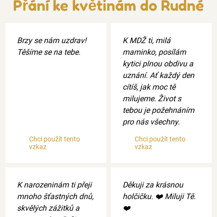
Přání ke květinám do Rudné
Brzy se nám uzdrav!
K MDŽ ti, milá
Těšíme se na tebe.
maminko, posílám
kytici plnou obdivu a
uznání. Ať každý den
cítíš, jak moc tě
milujeme. Život s
tebou je požehnáním
pro nás všechny.
Chci použít tento
Chci použít tento
vzkaz
vzkaz
K narozeninám ti přeji
Děkuji za krásnou
mnoho šťastných dnů,
holčičku. ❤️ Miluji Tě.
skvělých zážitků a
❤️