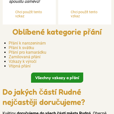
spoustu úsměvů!
Chci použít tento
Chci použít tento
vzkaz
vzkaz
Oblíbené kategorie přání
Přání k narozeninám
Přání k svátku
Přání pro kamarádku
Zamilovaná přání
Vzkazy k výročí
Vtipná přání
Všechny vzkazy a přání
Do jakých částí Rudné
nejčastěji doručujeme?
Květiny
doručujeme do všech částí města Rudná
. Obecně