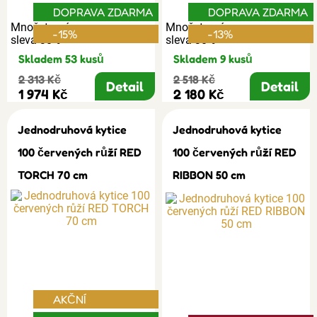
DOPRAVA ZDARMA
DOPRAVA ZDARMA
Množstevní
Množstevní
-15%
-13%
sleva 30%
sleva 30%
Skladem 53 kusů
Skladem 9 kusů
2 313 Kč
2 518 Kč
Detail
Detail
1 974 Kč
2 180 Kč
Jednodruhová kytice
Jednodruhová kytice
100 červených růží RED
100 červených růží RED
TORCH 70 cm
RIBBON 50 cm
AKČNÍ