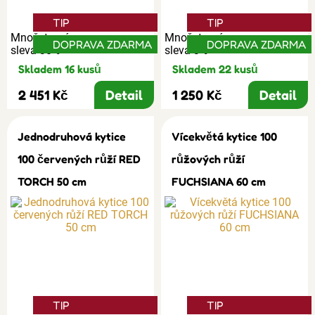
TIP
TIP
Množstevní
Množstevní
DOPRAVA ZDARMA
DOPRAVA ZDARMA
sleva 30%
sleva 3%
Skladem 16 kusů
Skladem 22 kusů
2 451 Kč
Detail
1 250 Kč
Detail
Jednodruhová kytice
Vícekvětá kytice 100
100 červených růží RED
růžových růží
TORCH 50 cm
FUCHSIANA 60 cm
TIP
TIP