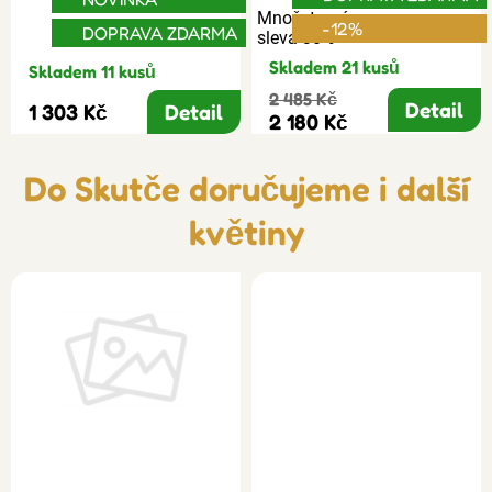
Množstevní
-12%
DOPRAVA ZDARMA
sleva 30%
Skladem 21 kusů
Skladem 11 kusů
2 485 Kč
Detail
1 303 Kč
Detail
2 180 Kč
Do Skutče doručujeme i další
květiny