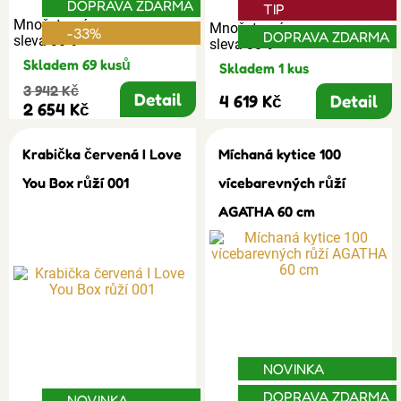
DOPRAVA ZDARMA
TIP
Množstevní
Množstevní
-33%
DOPRAVA ZDARMA
sleva 30%
sleva 30%
Skladem 69 kusů
Skladem 1 kus
3 942 Kč
Detail
4 619 Kč
Detail
2 654 Kč
Krabička červená I Love
Míchaná kytice 100
You Box růží 001
vícebarevných růží
AGATHA 60 cm
NOVINKA
DOPRAVA ZDARMA
NOVINKA