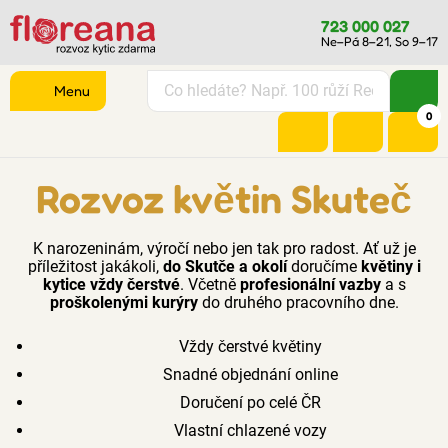
723 000 027
Ne–Pá 8–21, So 9–17
Menu
0
Rozvoz květin Skuteč
K narozeninám, výročí nebo jen tak pro radost. Ať už je
příležitost jakákoli,
do Skutče a okolí
doručíme
květiny i
kytice vždy čerstvé
. Včetně
profesionální vazby
a s
proškolenými kurýry
do druhého pracovního dne.
Vždy čerstvé květiny
Snadné objednání online
Doručení po celé ČR
Vlastní chlazené vozy