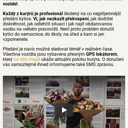
vozidel
.
Každý z kurýrů je profesionál
školený na co nejpříjemnější
předání kytice.
Ví, jak nezkazit překvapení
, jak dodržet
diskrétnost, jak odlehčit situaci i jak najít obdarovanou
osobu na velkém pracovišti. Není proto problém doručit
kytici do nemocnice, do školy, na úřad a kam si jen
vzpomenete.
Předání je navíc možné sledovat téměř v reálném čase.
Všechna vozidla jsou vybavena přesným
GPS lokátorem
,
který
na této mapě
ukáže aktuální polohu kurýra. O doručení
vás samozřejmě ihned informujeme také SMS zprávou.
Proč jsou květiny z Florea tak č