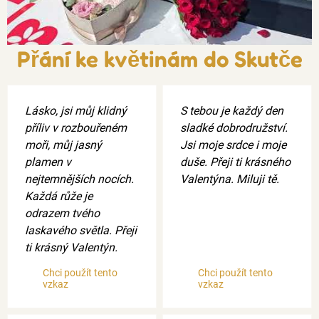
Přání ke květinám do Skutče
Lásko, jsi můj klidný
S tebou je každý den
příliv v rozbouřeném
sladké dobrodružství.
moři, můj jasný
Jsi moje srdce i moje
plamen v
duše. Přeji ti krásného
nejtemnějších nocích.
Valentýna. Miluji tě.
Každá růže je
odrazem tvého
laskavého světla. Přeji
ti krásný Valentýn.
Chci použít tento
Chci použít tento
vzkaz
vzkaz