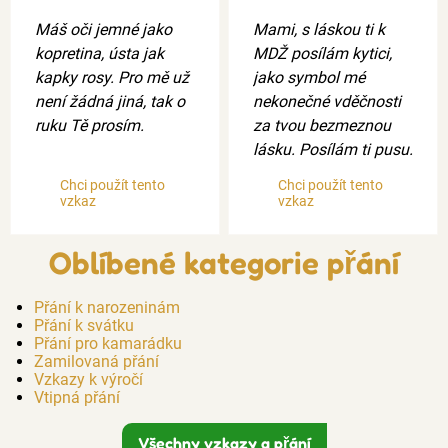
Máš oči jemné jako
Mami, s láskou ti k
kopretina, ústa jak
MDŽ posílám kytici,
kapky rosy. Pro mě už
jako symbol mé
není žádná jiná, tak o
nekonečné vděčnosti
ruku Tě prosím.
za tvou bezmeznou
lásku. Posílám ti pusu.
Chci použít tento
Chci použít tento
vzkaz
vzkaz
Oblíbené kategorie přání
Přání k narozeninám
Přání k svátku
Přání pro kamarádku
Zamilovaná přání
Vzkazy k výročí
Vtipná přání
Všechny vzkazy a přání