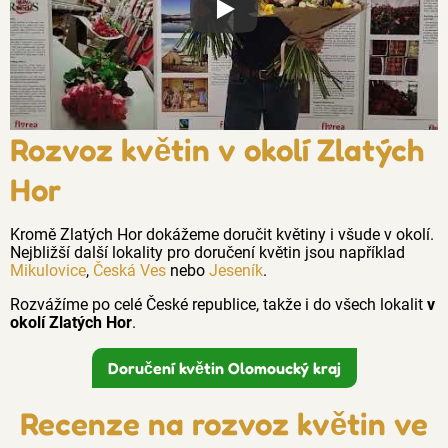
Proč jsou květiny z Florea tak č
Rozvoz květin v okolí Zlatých
Hor
Kromě Zlatých Hor dokážeme doručit květiny i všude v okolí.
Nejbližší další lokality pro doručení květin jsou například
Mikulovice
,
Česká Ves
nebo
Jeseník
.
Rozvážíme po celé České republice, takže i do všech lokalit
v
okolí Zlatých Hor
.
Doručení květin Olomoucký kraj
Recenze na rozvoz květin ve