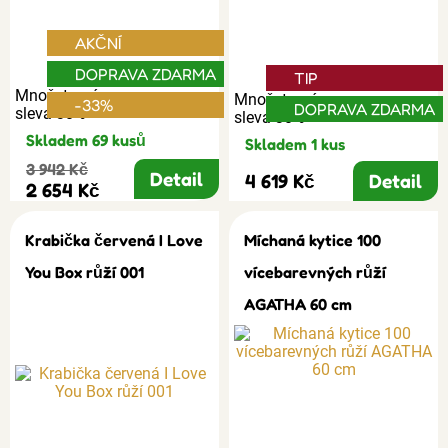
AKČNÍ
DOPRAVA ZDARMA
TIP
Množstevní
Množstevní
-33%
DOPRAVA ZDARMA
sleva 30%
sleva 30%
Skladem 69 kusů
Skladem 1 kus
3 942 Kč
Detail
4 619 Kč
Detail
2 654 Kč
Krabička červená I Love
Míchaná kytice 100
You Box růží 001
vícebarevných růží
AGATHA 60 cm