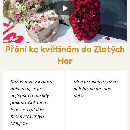
Xxx
Přání ke květinám do Zlatých
Hor
Každá růže v kytici je
Moc tě miluji a vážím
důkazem, že jsi
si toho, co pro nás
nejlepší, co mě kdy
děláš.
potkalo. Čekání na
tebe se vyplatilo.
Krásný Valentýn.
Miluji tě.