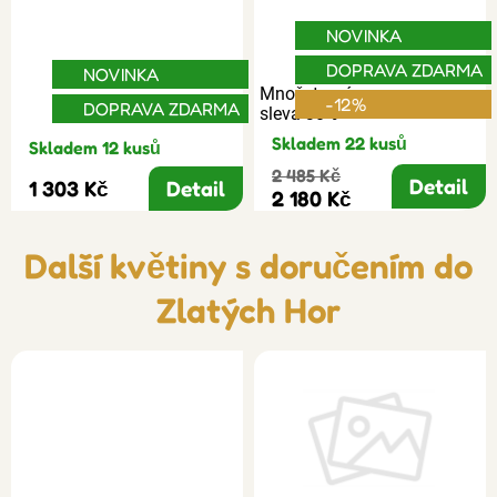
NOVINKA
DOPRAVA ZDARMA
NOVINKA
Množstevní
-12%
DOPRAVA ZDARMA
sleva 30%
Skladem 22 kusů
Skladem 12 kusů
2 485 Kč
Detail
1 303 Kč
Detail
2 180 Kč
Další květiny s doručením do
Zlatých Hor