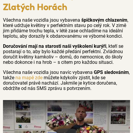
Zlatých Horách
Všechna naše vozidla jsou vybavena
špičkovým chlazením
,
které udržuje květiny v perfektním stavu po celý rok. V zimě
jim přidáme trochu tepla, v létě zase ochladíme na ideální
teplotu, aby dorazily k obdarovanému ve výborné kondici.
Doručování mají na starosti naši vyškolení kurýři
, kteří se
postarají o to, aby bylo každé předání perfektní. Zvládnou
doručit květiny kamkoliv – domů, do nemocnice, do školy
nebo dokonce i na hrob – s citem pro každou situaci.
Všechna naše vozidla jsou navíc vybavena
GPS sledováním
,
takže
na mapě zde
můžete kdykoliv zjistit, kde se
doručovatel právě nachází. Jakmile je kytice doručena,
obdržíte od nás SMS zprávu s potvrzením.