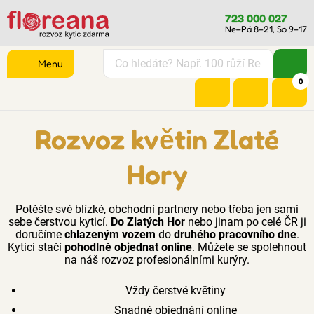
723 000 027
Ne–Pá 8–21, So 9–17
Menu
0
Rozvoz květin Zlaté
Hory
Potěšte své blízké, obchodní partnery nebo třeba jen sami
sebe čerstvou kyticí.
Do Zlatých Hor
nebo jinam po celé ČR ji
doručíme
chlazeným vozem
do
druhého pracovního dne
.
Kytici stačí
pohodlně objednat online
. Můžete se spolehnout
na náš rozvoz profesionálními kurýry.
Vždy čerstvé květiny
Snadné objednání online