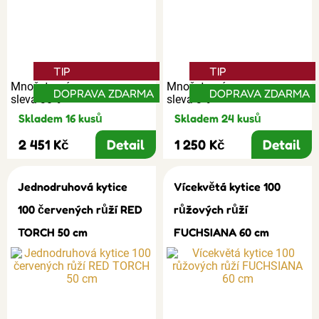
TIP
TIP
Množstevní
Množstevní
DOPRAVA ZDARMA
DOPRAVA ZDARMA
sleva 30%
sleva 3%
Skladem 16 kusů
Skladem 24 kusů
2 451 Kč
Detail
1 250 Kč
Detail
Jednodruhová kytice
Vícekvětá kytice 100
100 červených růží RED
růžových růží
TORCH 50 cm
FUCHSIANA 60 cm