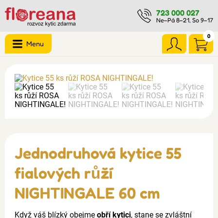
723 000 027
Ne–Pá 8–21, So 9–17
0
Menu
Jednodruhová kytice 55
fialových růží
NIGHTINGALE 60 cm
Když váš blízký obejme
obří kytici
, stane se zvláštní