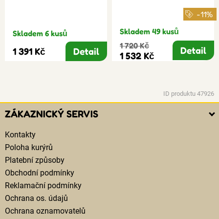
-11%
Skladem 49 kusů
Skladem 6 kusů
1 720 Kč
Detail
1 391 Kč
Detail
1 532 Kč
ID produktu 47926
ZÁKAZNICKÝ SERVIS
Kontakty
Poloha kurýrů
Platební způsoby
Obchodní podmínky
Reklamační podmínky
Ochrana os. údajů
Ochrana oznamovatelů