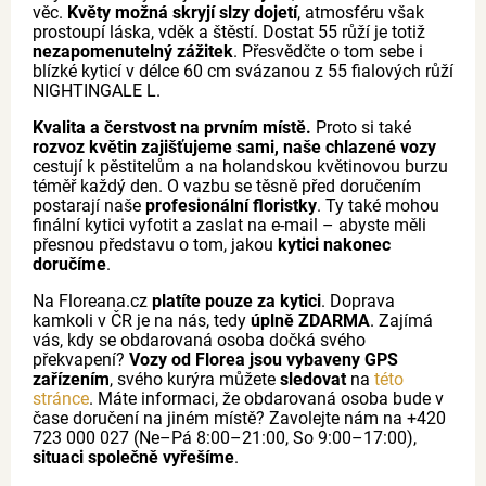
věc.
Květy možná skryjí slzy dojetí
, atmosféru však
prostoupí láska, vděk a štěstí. Dostat 55 růží je totiž
nezapomenutelný zážitek
. Přesvědčte o tom sebe i
blízké kyticí v délce 60 cm svázanou z 55 fialových růží
NIGHTINGALE L.
Kvalita a čerstvost na prvním místě.
Proto si také
rozvoz květin zajišťujeme sami, naše chlazené vozy
cestují k pěstitelům a na holandskou květinovou burzu
téměř každý den. O vazbu se těsně před doručením
postarají naše
profesionální floristky
. Ty také mohou
finální kytici vyfotit a zaslat na e-mail – abyste měli
přesnou představu o tom, jakou
kytici nakonec
doručíme
.
Na Floreana.cz
platíte pouze za kytici
. Doprava
kamkoli v ČR je na nás, tedy
úplně ZDARMA
. Zajímá
vás, kdy se obdarovaná osoba dočká svého
překvapení?
Vozy od Florea jsou vybaveny GPS
zařízením
, svého kurýra můžete
sledovat
na
této
stránce
. Máte informaci, že obdarovaná osoba bude v
čase doručení na jiném místě? Zavolejte nám na +420
723 000 027 (Ne–Pá 8:00–21:00, So 9:00–17:00),
situaci společně vyřešíme
.