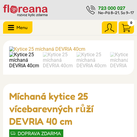
723 000 027
Ne–Pá 8–21, So 9–17
0
Menu
Míchaná kytice 25
vícebarevných růží
DEVRIA 40 cm
DOPRAVA ZDARMA