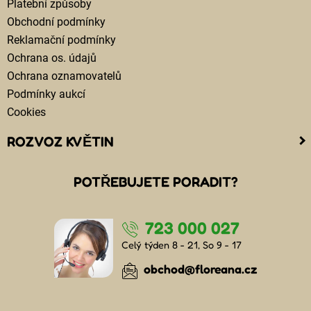
Platební způsoby
Obchodní podmínky
Reklamační podmínky
Ochrana os. údajů
Ochrana oznamovatelů
Podmínky aukcí
Cookies
ROZVOZ KVĚTIN
Kam doručujeme květiny
POTŘEBUJETE PORADIT?
Cena za doručení květin
Rozvoz květin chlazenými vozy
723 000 027
Doručení květin sledujete online
Kdo jsou lidé, kteří doručují kytice
Celý týden 8 - 21, So 9 - 17
Odkud květiny doručujeme
obchod@floreana.cz