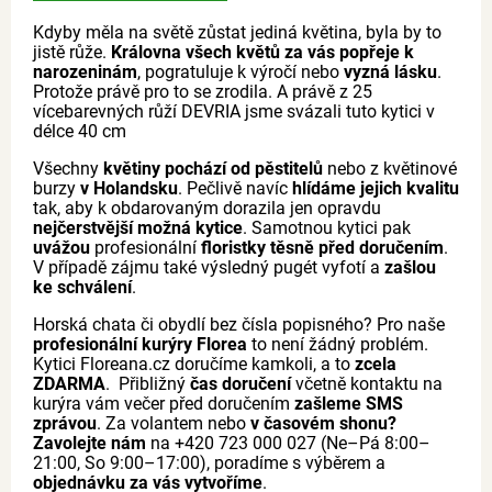
Kdyby měla na světě zůstat jediná květina, byla by to
jistě růže.
Královna všech květů za vás popřeje k
narozeninám
, pogratuluje k výročí nebo
vyzná lásku
.
Protože právě pro to se zrodila. A právě z 25
vícebarevných růží DEVRIA jsme svázali tuto kytici v
délce 40 cm
Všechny
květiny pochází od pěstitelů
nebo z květinové
burzy
v Holandsku
. Pečlivě navíc
hlídáme jejich kvalitu
tak, aby k obdarovaným dorazila jen opravdu
nejčerstvější možná kytice
. Samotnou kytici pak
uvážou
profesionální
floristky těsně před doručením
.
V případě zájmu také výsledný pugét vyfotí a
zašlou
ke schválení
.
Horská chata či obydlí bez čísla popisného? Pro naše
profesionální kurýry Florea
to není žádný problém.
Kytici Floreana.cz doručíme kamkoli, a to
zcela
ZDARMA
. Přibližný
čas doručení
včetně kontaktu na
kurýra vám večer před doručením
zašleme SMS
zprávou
. Za volantem nebo
v časovém shonu?
Zavolejte nám
na +420 723 000 027 (Ne–Pá 8:00–
21:00, So 9:00–17:00), poradíme s výběrem a
objednávku za vás vytvoříme
.