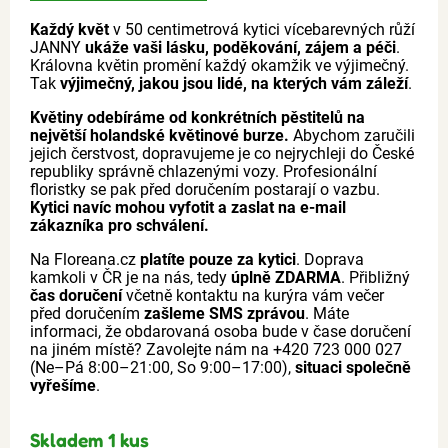
Každý květ
v 50 centimetrová kytici vícebarevných růží
JANNY
ukáže vaši lásku, poděkování, zájem a péči
.
Královna květin promění každý okamžik ve výjimečný.
Tak
výjimečný, jakou jsou lidé, na kterých vám záleží
.
Květiny odebíráme od konkrétních pěstitelů na
největší holandské květinové burze.
Abychom zaručili
jejich čerstvost, dopravujeme je co nejrychleji do České
republiky správně chlazenými vozy. Profesionální
floristky se pak před doručením postarají o vazbu.
Kytici navíc mohou vyfotit a zaslat na e-mail
zákazníka pro schválení.
Na Floreana.cz
platíte pouze za kytici
. Doprava
kamkoli v ČR je na nás, tedy
úplně ZDARMA
. Přibližný
čas doručení
včetně kontaktu na kurýra vám večer
před doručením
zašleme SMS zprávou
. Máte
informaci, že obdarovaná osoba bude v čase doručení
na jiném místě? Zavolejte nám na +420 723 000 027
(Ne–Pá 8:00–21:00, So 9:00–17:00),
situaci společně
vyřešíme
.
Skladem 1 kus