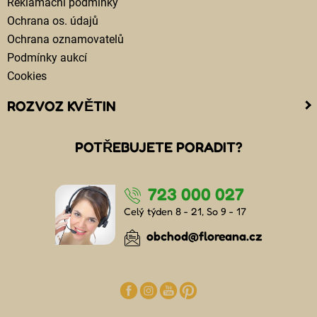
Reklamační podmínky
Ochrana os. údajů
Ochrana oznamovatelů
Podmínky aukcí
Cookies
ROZVOZ KVĚTIN
Kam doručujeme květiny
POTŘEBUJETE PORADIT?
Cena za doručení květin
Rozvoz květin chlazenými vozy
723 000 027
Doručení květin sledujete online
Kdo jsou lidé, kteří doručují kytice
Celý týden 8 - 21, So 9 - 17
Odkud květiny doručujeme
obchod@floreana.cz