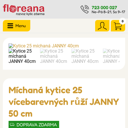
723 000 027
Ne–Pá 8–21, So 9–17
0
Menu
Míchaná kytice 25
vícebarevných růží JANNY
50 cm
DOPRAVA ZDARMA