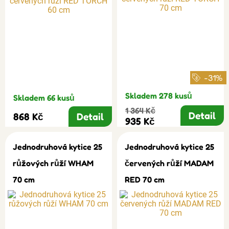
-31%
Skladem 278 kusů
Skladem 66 kusů
1 364 Kč
Detail
868 Kč
Detail
935 Kč
Jednodruhová kytice 25
Jednodruhová kytice 25
růžových růží WHAM
červených růží MADAM
70 cm
RED 70 cm