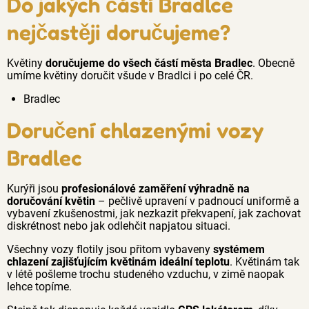
Do jakých částí Bradlce
nejčastěji doručujeme?
Květiny
doručujeme do všech částí města Bradlec
. Obecně
umíme květiny doručit všude v Bradlci i po celé ČR.
Bradlec
Doručení chlazenými vozy
Bradlec
Kurýři jsou
profesionálové zaměření výhradně na
doručování květin
– pečlivě upravení v padnoucí uniformě a
vybavení zkušenostmi, jak nezkazit překvapení, jak zachovat
diskrétnost nebo jak odlehčit napjatou situaci.
Všechny vozy flotily jsou přitom vybaveny
systémem
chlazení zajišťujícím květinám ideální teplotu
. Květinám tak
v létě pošleme trochu studeného vzduchu, v zimě naopak
lehce topíme.