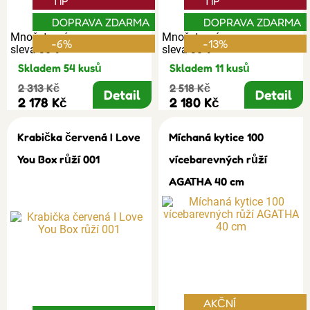
TIP
TIP
DOPRAVA ZDARMA
DOPRAVA ZDARMA
Množstevní
Množstevní
-6%
-13%
sleva 30%
sleva 30%
Skladem 54 kusů
Skladem 11 kusů
2 313 Kč
2 518 Kč
Detail
Detail
2 178 Kč
2 180 Kč
Krabička červená I Love
Míchaná kytice 100
You Box růží 001
vícebarevných růží
AGATHA 40 cm
AKČNÍ