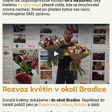
Stejně tak disponuje každé vozidlo
GPS lokátorem
, díky
kterému
na této mapě
přesně vidíte, kde se doručovatel
zrovna nachází. Ihned po předání kytice vás navíc
informujeme SMS zprávou.
Proč jsou květiny z Florea tak č
Rozvoz květin v okolí Bradlce
Doručit květiny dokážeme i
do okolí Bradlce
. Například do
lokalit poblíž jako je
Bojanovice
,
Lošany
,
Rokytá
a další.