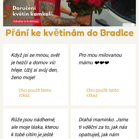
Přání ke květinám do Bradlce
Když jsi se mnou, svět
Pro mou milovanou
je hezčí a domov víc
mámu ❤️❤️❤️
hřeje. Užij si svůj den,
ženo moje!
Chci použít tento
Chci použít tento
vzkaz
vzkaz
Růže jsou nádherné,
Drahá maminko. Jsme
ale moje láska, kterou
ti vděční za to, jak nás
k tobě cítím je ještě
opatruješ, jak nám