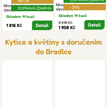
AKČNÍ
Množstevní
Množstevní
-24%
DOPRAVA ZDARMA
sleva 30%
sleva 31%
Skladem 14 kusů
Skladem 14 kusů
2 518 Kč
Detail
1 816 Kč
Detail
1 908 Kč
Kytice a květiny s doručením
do Bradlce