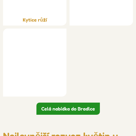
Kytice růží
Celá nabídka do Bradlce
Nejlevnější rozvoz květin v