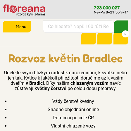
723 000 027
Ne–Pá 8–21, So 9–17
Menu
0
Rozvoz květin Bradlec
Udělejte svým blízkým radost k narozeninám, k svátku nebo
jen tak. Kytice k jakékoli příležitosti doručíme až k vašim
dveřím
v Bradlci
. Díky našim
chlazeným vozům
navíc
zůstávají
květiny čerstvé
po celou dobu přepravy.
Vždy čerstvé květiny
Snadné objednání online
Doručení po celé ČR
Vlastní chlazené vozy