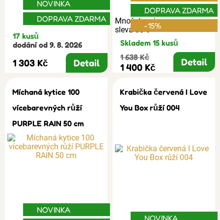
NOVINKA
DOPRAVA ZDARMA
DOPRAVA ZDARMA
Množstevní
-15%
sleva 30%
17 kusů
Skladem 15 kusů
dodání od 9. 8. 2026
1 638 Kč
Detail
1 303 Kč
Detail
1 400 Kč
Míchaná kytice 100
Krabička červená I Love
vícebarevných růží
You Box růží 004
PURPLE RAIN 50 cm
NOVINKA
NOVINKA