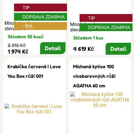
TIP
DOPRAVA ZDARMA
TIP
Množstevní
Množstevní
-15%
DOPRAVA ZDARMA
sleva 30%
sleva 30%
Skladem 55 kusů
Skladem 1 kus
2 313 Kč
Detail
4 619 Kč
Detail
1 974 Kč
Krabička červená I Love
Míchaná kytice 100
You Box růží 001
vícebarevných růží
AGATHA 60 cm