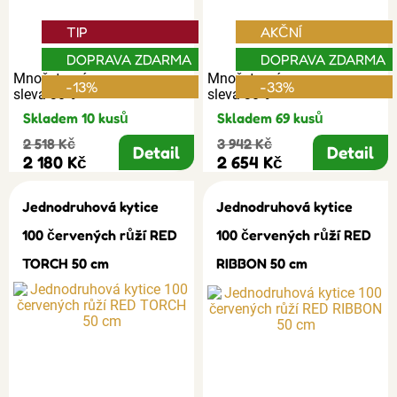
TIP
AKČNÍ
DOPRAVA ZDARMA
DOPRAVA ZDARMA
Množstevní
Množstevní
-13%
-33%
sleva 30%
sleva 30%
Skladem 10 kusů
Skladem 69 kusů
2 518 Kč
3 942 Kč
Detail
Detail
2 180 Kč
2 654 Kč
Jednodruhová kytice
Jednodruhová kytice
100 červených růží RED
100 červených růží RED
TORCH 50 cm
RIBBON 50 cm