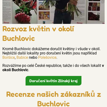
Rozvoz květin v okolí
Buchlovic
Kromě Buchlovic dokážeme doručit květiny i všude v okolí.
Nejbližší další lokality pro doručení květin jsou například
Boršice
,
Babice
nebo
Polešovice
.
Rozvážíme po celé České republice, takže i do všech lokalit
v
okolí Buchlovic
.
Doručení květin Zlínský kraj
Recenze našich zákazníků z
Buchlovic