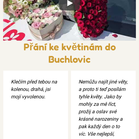
Xxx
Přání ke květinám do
Buchlovic
Klečím před tebou na
Nemůžu najít jiné věty,
kolenou, drahá, jsi
a proto ti teď posílám
mojí vyvolenou.
tyhle květy. Jako by
mohly za mě říct,
prožij a oslav své
krásné narozeniny a
pak každý den o to
víc. Vše nejlepší,