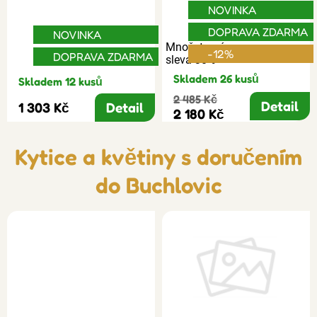
NOVINKA
DOPRAVA ZDARMA
NOVINKA
Množstevní
-12%
DOPRAVA ZDARMA
sleva 30%
Skladem 26 kusů
Skladem 12 kusů
2 485 Kč
Detail
1 303 Kč
Detail
2 180 Kč
Kytice a květiny s doručením
do Buchlovic