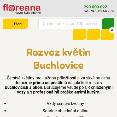
723 000 027
Ne–Pá 8–21, So 9–17
Menu
0
Rozvoz květin
Buchlovice
Čerstvé květiny pro každou příležitosti a za skvělou cenu
doručíme
přímo od pěstitelů
na jakékoli místo
v
Buchlovicích a okolí
. Doručujeme všude po ČR
chlazenými
vozy
a s
profesionálně proškolenými kurýry
.
Vždy čerstvé květiny
Snadné objednání online