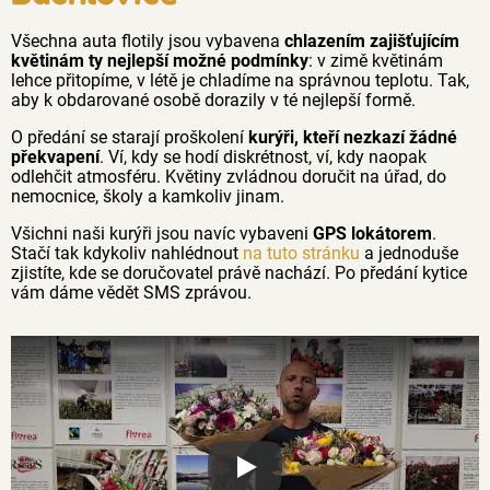
Všechna auta flotily jsou vybavena
chlazením zajišťujícím
květinám ty nejlepší možné podmínky
: v zimě květinám
lehce přitopíme, v létě je chladíme na správnou teplotu. Tak,
aby k obdarované osobě dorazily v té nejlepší formě.
O předání se starají proškolení
kurýři, kteří nezkazí žádné
překvapení
. Ví, kdy se hodí diskrétnost, ví, kdy naopak
odlehčit atmosféru. Květiny zvládnou doručit na úřad, do
nemocnice, školy a kamkoliv jinam.
Všichni naši kurýři jsou navíc vybaveni
GPS lokátorem
.
Stačí tak kdykoliv nahlédnout
na tuto stránku
a jednoduše
zjistíte, kde se doručovatel právě nachází. Po předání kytice
vám dáme vědět SMS zprávou.
Proč jsou květiny z Florea tak č