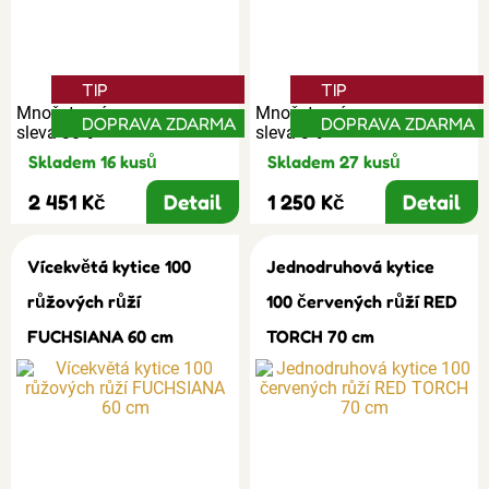
TIP
TIP
Množstevní
Množstevní
DOPRAVA ZDARMA
DOPRAVA ZDARMA
sleva 30%
sleva 3%
Skladem 16 kusů
Skladem 27 kusů
2 451 Kč
Detail
1 250 Kč
Detail
Vícekvětá kytice 100
Jednodruhová kytice
růžových růží
100 červených růží RED
FUCHSIANA 60 cm
TORCH 70 cm