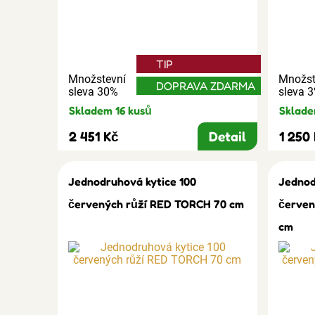
TIP
Množstevní
Množst
DOPRAVA ZDARMA
sleva 30%
sleva 
Skladem 16 kusů
Sklade
2 451 Kč
Detail
1 250
Jednodruhová kytice 100
Jednod
červených růží RED TORCH 70 cm
červen
cm