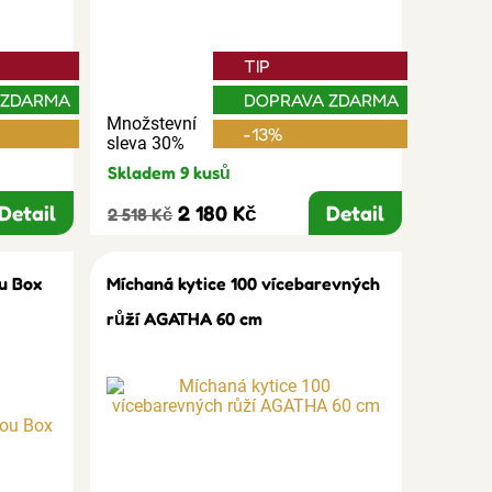
TIP
 ZDARMA
DOPRAVA ZDARMA
Množstevní
-13%
sleva 30%
Skladem 9 kusů
Detail
2 180 Kč
Detail
2 518 Kč
u Box
Míchaná kytice 100 vícebarevných
růží AGATHA 60 cm