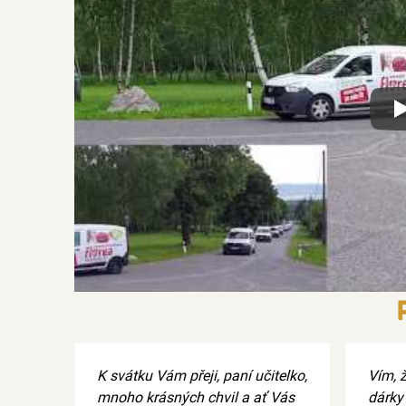
Xx
K svátku Vám přeji, paní učitelko,
Vím, 
mnoho krásných chvil a ať Vás
dárky