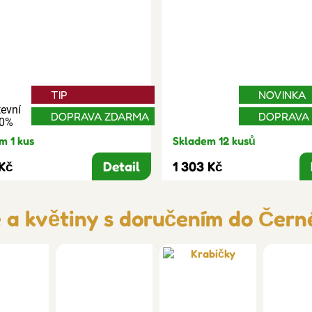
TIP
NOVINKA
evní
DOPRAVA ZDARMA
DOPRAVA
30%
m 1 kus
Skladem 12 kusů
 Kč
Detail
1 303 Kč
e a květiny s doručením do Čern