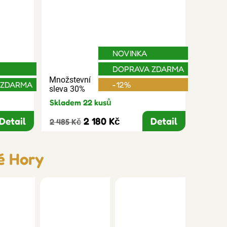
NOVINKA
DOPRAVA ZDARMA
Množstevní
 ZDARMA
-12%
sleva 30%
Skladem 22 kusů
Detail
2 180 Kč
Detail
2 485 Kč
é Hory