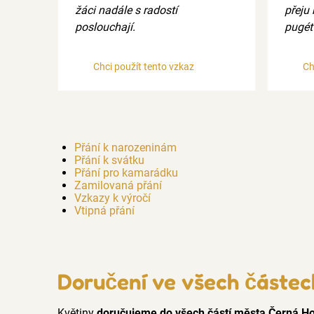
žáci nadále s radostí
přeju
poslouchají.
pugét 
Chci použít tento vzkaz
Ch
Přání k narozeninám
Přání k svátku
Přání pro kamarádku
Zamilovaná přání
Vzkazy k výročí
Vtipná přání
Doručení ve všech částe
Květiny
doručujeme do všech částí města Černá H