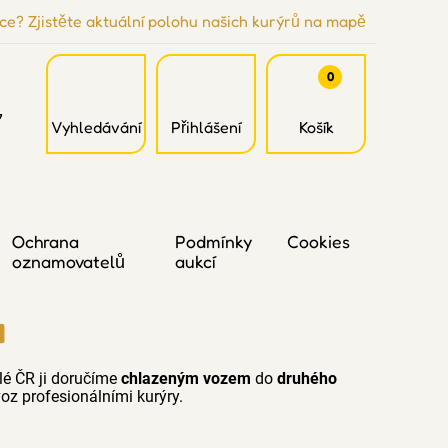
ce? Zjistěte aktuální polohu našich kurýrů na mapě
0
7
Vyhledávání
Přihlášení
Košík
Ochrana
Podmínky
Cookies
oznamovatelů
aukcí
a
lé ČR ji doručíme
chlazeným vozem
do
druhého
oz profesionálními kurýry.