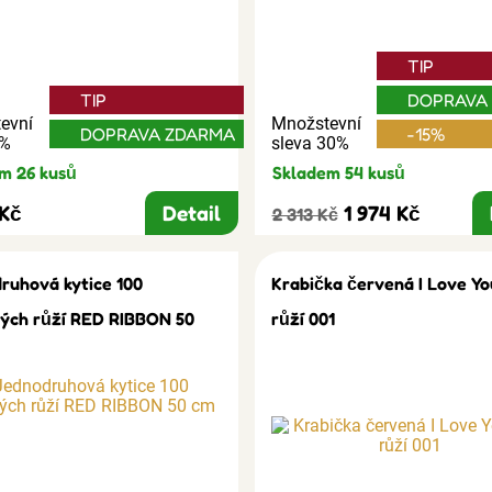
TIP
TIP
DOPRAVA
evní
Množstevní
DOPRAVA ZDARMA
-15%
3%
sleva 30%
m 26 kusů
Skladem 54 kusů
 Kč
Detail
1 974 Kč
2 313 Kč
ruhová kytice 100
Krabička červená I Love Yo
ých růží RED RIBBON 50
růží 001