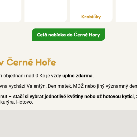
Krabičky
Celá nabídka do Černé Hory
 v Černé Hoře
Při objednání nad 0 Kč je vždy
úplně zdarma
.
vna vychází Valentýn, Den matek, MDŽ nebo jiný významný den n
inut –
stačí si vybrat jednotlivé květiny nebo už hotovou kytici,
kurýra. Hotovo.