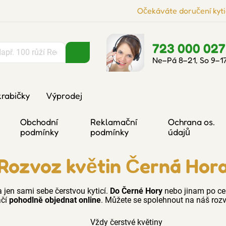
Očekáváte doručení kyti
723 000 027
Ne–Pá 8–21, So 9–1
krabičky
Výprodej
Obchodní
Reklamační
Ochrana os.
podmínky
podmínky
údajů
Rozvoz květin Černá Hor
a jen sami sebe čerstvou kyticí.
Do Černé Hory
nebo jinam po ce
ačí
pohodlně objednat online
. Můžete se spolehnout na náš rozv
Vždy čerstvé květiny