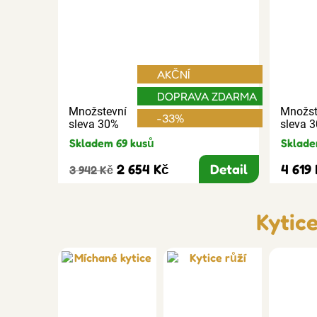
AKČNÍ
DOPRAVA ZDARMA
Množstevní
Množst
-33%
sleva 30%
sleva 
Skladem 69 kusů
Sklade
2 654 Kč
Detail
4 619
3 942 Kč
Kytic