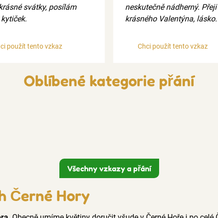
 krásné svátky, posílám
neskutečně nádherný. Přeji 
kytiček.
krásného Valentýna, lásko.
ci použít tento vzkaz
Chci použít tento vzkaz
Oblíbené kategorie přání
Všechny vzkazy a přání
ch Černé Hory
ora
. Obecně umíme květiny doručit všude v Černé Hoře i po celé 