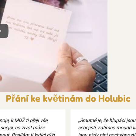
x
Přání ke květinám do Holubic
oje, k MDŽ ti přeji vše
„Smutné je, že hlupáci jsou
snější, co život může
sebejistí, zatímco moudří l
out. Posílám ti kytici růží,
jsou vždy plní pochybností.