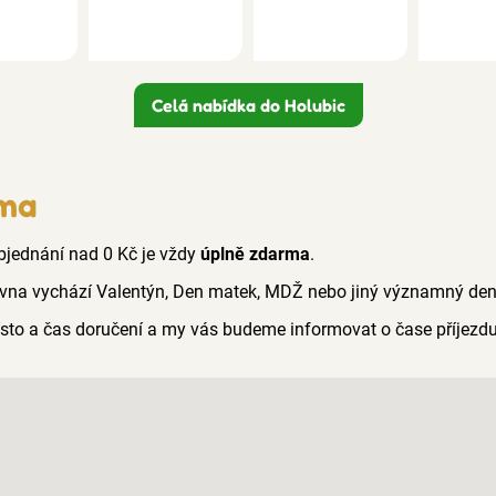
Celá nabídka do Holubic
rma
 objednání nad 0 Kč je vždy
úplně zdarma
.
vna vychází Valentýn, Den matek, MDŽ nebo jiný významný den n
 místo a čas doručení a my vás budeme informovat o čase příjez