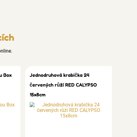
cích
nline.
u Box
Jednodruhová krabička 24
červených růží RED CALYPSO
15x8cm