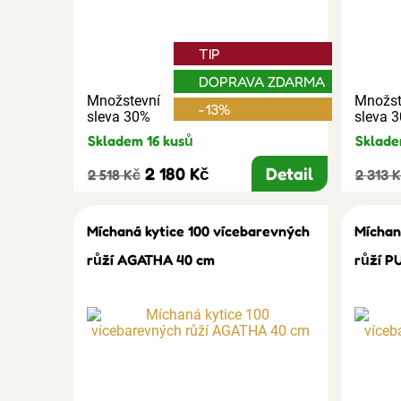
TIP
DOPRAVA ZDARMA
Množstevní
Množst
-13%
sleva 30%
sleva 
Skladem 16 kusů
Sklade
2 180 Kč
Detail
2 518 Kč
2 313 
Míchaná kytice 100 vícebarevných
Míchan
růží AGATHA 40 cm
růží P