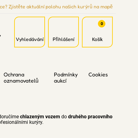
ce? Zjistěte aktuální polohu našich kurýrů na mapě
0
7
Vyhledávání
Přihlášení
Košík
Ochrana
Podmínky
Cookies
oznamovatelů
aukcí
 doručíme
chlazeným vozem
do
druhého pracovního
fesionálními kurýry.