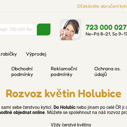
Očekáváte doručení kyti
723 000 027
Ne–Pá 8–21, So 9–1
krabičky
Výprodej
Obchodní
Reklamační
Ochrana os.
podmínky
podmínky
údajů
Rozvoz květin Holubice
 sami sebe čerstvou kyticí.
Do Holubic
nebo jinam po celé ČR ji
odlně objednat online
. Můžete se spolehnout na náš rozvoz pro
Vždy čerstvé květiny