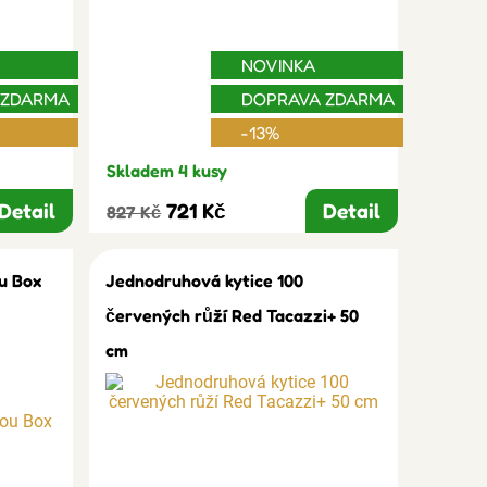
NOVINKA
 ZDARMA
DOPRAVA ZDARMA
-13%
Skladem 4 kusy
Detail
721 Kč
Detail
827 Kč
u Box
Jednodruhová kytice 100
červených růží Red Tacazzi+ 50
cm