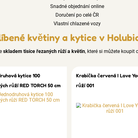
Snadné objednání online
Doručení po celé ČR
Vlastní chlazené vozy
íbené květiny a kytice v Holubi
e
skladem tisíce řezaných růží a květin
, které si můžete koupit o
ruhová kytice 100
Krabička červená I Love Yo
ých růží RED TORCH 50 cm
růží 001