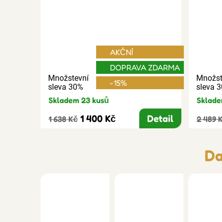
AKČNÍ
DOPRAVA ZDARMA
Množstevní
Množst
-15%
sleva 30%
sleva 
Skladem 23 kusů
Sklade
1 400 Kč
Detail
1 638 Kč
2 489 
Da