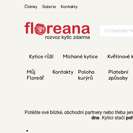
Články
Galerie
Kontakty
Kytice růží
Míchané kytice
Květinové 
Můj
Kontakty
Poloha
Platební
Floreář
kurýrů
způsoby
Potěšte své blízké, obchodní partnery nebo třeba jen
dne
. Kytici stačí
poh