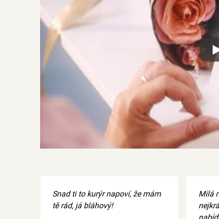
Xx
Snad ti to kurýr napoví, že mám
Milá m
tě rád, já bláhový!
nejkrá
nabídn