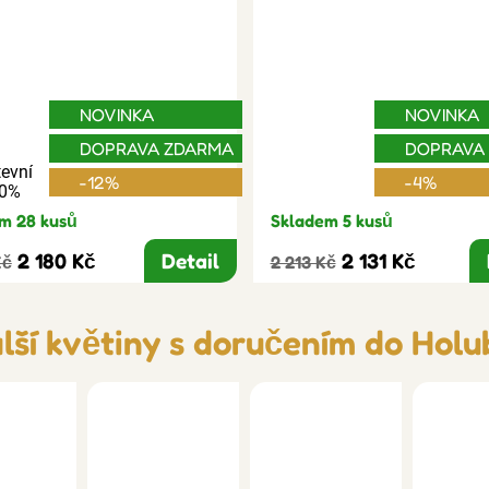
NOVINKA
NOVINKA
DOPRAVA ZDARMA
DOPRAVA
evní
-12%
-4%
30%
m 28 kusů
Skladem 5 kusů
2 180 Kč
Detail
2 131 Kč
Kč
2 213 Kč
lší květiny s doručením do Holu