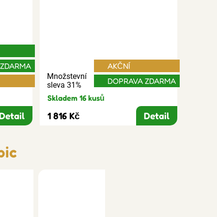
 ZDARMA
AKČNÍ
Množstevní
DOPRAVA ZDARMA
sleva 31%
Skladem 16 kusů
Detail
1 816 Kč
Detail
bic