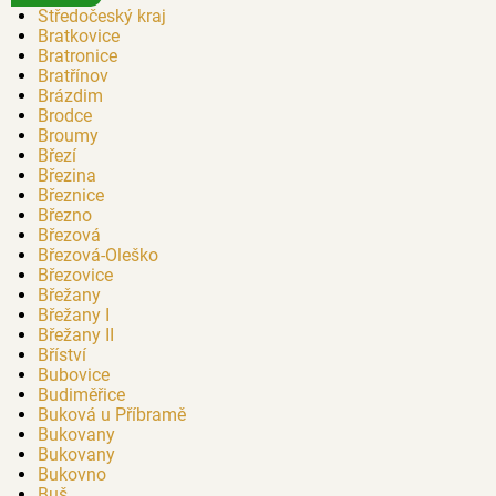
Středočeský kraj
Bratkovice
Bratronice
Bratřínov
Brázdim
Brodce
Broumy
Březí
Březina
Březnice
Březno
Březová
Březová-Oleško
Březovice
Břežany
Břežany I
Břežany II
Bříství
Bubovice
Budiměřice
Buková u Příbramě
Bukovany
Bukovany
Bukovno
Buš