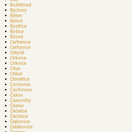
Buštěhrad
Býchory
Býkev
Bykoš
Bystřice
Byšice
Bzová
Cerhenice
Cerhovice
Cetyně
Církvice
Církvice
Cítov
Ctiboř
Ctiměřice
Cvrčovice
Čachovice
Čakov
Čakovičky
Čáslav
Čečelice
Čechtice
Čejkovice
Čelákovice