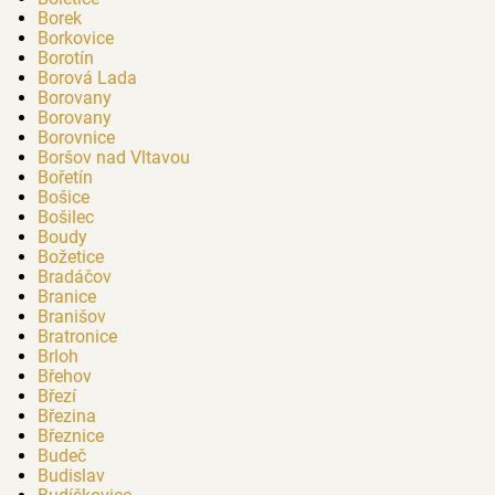
Borek
Borkovice
Borotín
Borová Lada
Borovany
Borovany
Borovnice
Boršov nad Vltavou
Bořetín
Bošice
Bošilec
Boudy
Božetice
Bradáčov
Branice
Branišov
Bratronice
Brloh
Břehov
Březí
Březina
Březnice
Budeč
Budislav