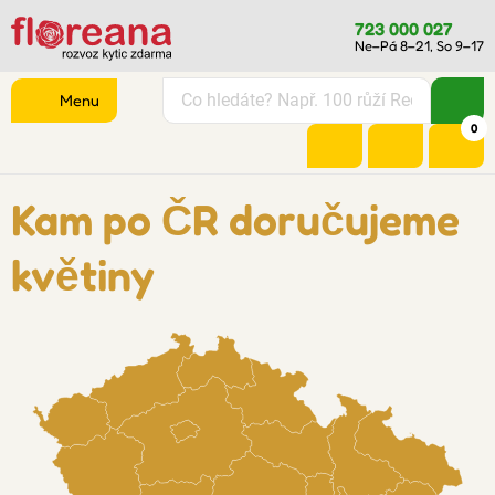
723 000 027
Ne–Pá 8–21, So 9–17
Menu
0
Kam po ČR doručujeme
květiny