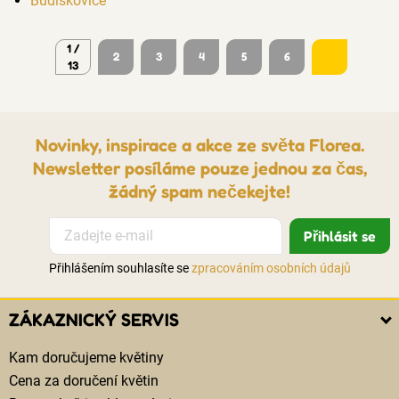
Budíškovice
1 /
2
3
4
5
6
13
Novinky, inspirace a akce ze světa Florea.
Newsletter posíláme pouze jednou za čas,
žádný spam nečekejte!
Přihlášením souhlasíte se
zpracováním osobních údajů
ZÁKAZNICKÝ SERVIS
Kam doručujeme květiny
Cena za doručení květin