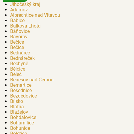
Jihočeský kraj
Adamov
Albrechtice nad Vltavou
Babice
Balkova Lhota
Báňovice
Bavorov
Bečice
Bečice
Bednárec
Bednáreček
Bechyně
Bělčice
Běleč
Benešov nad Černou
Bernartice
Besednice
Bezdědovice
Bílsko
Blatná
Blažejov
Bohdalovice
Bohumilice
Bohunice
Boletice