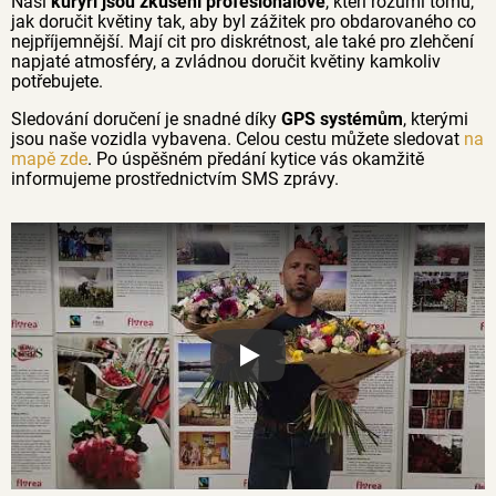
Naši
kurýři jsou zkušení profesionálové
, kteří rozumí tomu,
jak doručit květiny tak, aby byl zážitek pro obdarovaného co
nejpříjemnější. Mají cit pro diskrétnost, ale také pro zlehčení
napjaté atmosféry, a zvládnou doručit květiny kamkoliv
potřebujete.
Sledování doručení je snadné díky
GPS systémům
, kterými
jsou naše vozidla vybavena. Celou cestu můžete sledovat
na
mapě zde
. Po úspěšném předání kytice vás okamžitě
informujeme prostřednictvím SMS zprávy.
Proč jsou květiny z Florea tak č