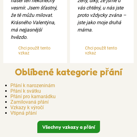
našel ten nekonečný
ženy, díky, že jsme u
vesmír. Jsem šťastný,
vás chtěný, u nás jste
že tě můžu milovat.
proto vždycky zvána –
Krásného Valentýna,
jste jako moje druhá
má nejjasnější
máma.
hvězdo.
Chci použít tento
Chci použít tento
vzkaz
vzkaz
Oblíbené kategorie přání
Přání k narozeninám
Přání k svátku
Přání pro kamarádku
Zamilovaná přání
Vzkazy k výročí
Vtipná přání
Všechny vzkazy a přání