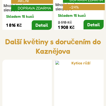
AKČNÍ
Množstevní
Množstevní
-24%
DOPRAVA ZDARMA
sleva 30%
sleva 31%
Skladem 15 kusů
Skladem 15 kusů
2 518 Kč
Detail
1 816 Kč
Detail
1 908 Kč
Další květiny s doručením do
Kaznějova