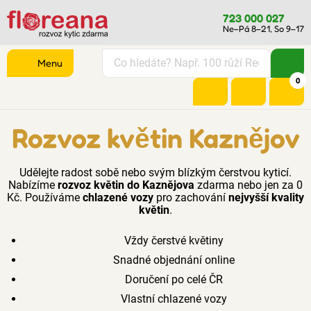
723 000 027
Ne–Pá 8–21, So 9–17
Menu
0
Rozvoz květin Kaznějov
Udělejte radost sobě nebo svým blízkým čerstvou kyticí.
Nabízíme
rozvoz květin do Kaznějova
zdarma nebo jen za 0
Kč. Používáme
chlazené vozy
pro zachování
nejvyšší kvality
květin
.
Vždy čerstvé květiny
Snadné objednání online
Doručení po celé ČR
Vlastní chlazené vozy