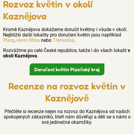
Rozvoz květin v okolí
Kaznějova
Kromě Kaznějova dokážeme doručit květiny i všude v okolí.
Nejbližší další lokality pro doručení květin jsou například
Plasy
,
Horní Bříza
nebo
Třemošná
.
Rozvážíme po celé České republice, takže i do všech lokalit
v
okolí Kaznějova
.
Doručení květin Plzeňský kraj
Recenze na rozvoz květin v
Kaznějově
Přečtěte si recenze nejen na rozvoz do Kaznějova od našich
spokojených zákazníků, kteří nám důvěřují a dělí se s námi o
své jedinečné okamžiky.