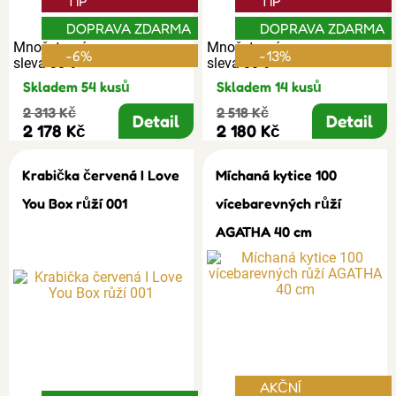
TIP
TIP
DOPRAVA ZDARMA
DOPRAVA ZDARMA
Množstevní
Množstevní
-6%
-13%
sleva 30%
sleva 30%
Skladem 54 kusů
Skladem 14 kusů
2 313 Kč
2 518 Kč
Detail
Detail
2 178 Kč
2 180 Kč
Krabička červená I Love
Míchaná kytice 100
You Box růží 001
vícebarevných růží
AGATHA 40 cm
AKČNÍ