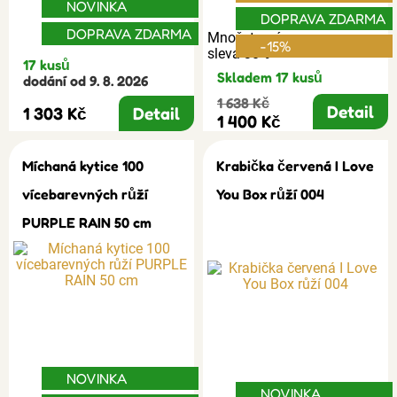
NOVINKA
DOPRAVA ZDARMA
DOPRAVA ZDARMA
Množstevní
-15%
sleva 30%
17 kusů
Skladem 17 kusů
dodání od 9. 8. 2026
1 638 Kč
Detail
1 303 Kč
Detail
1 400 Kč
Míchaná kytice 100
Krabička červená I Love
vícebarevných růží
You Box růží 004
PURPLE RAIN 50 cm
NOVINKA
NOVINKA