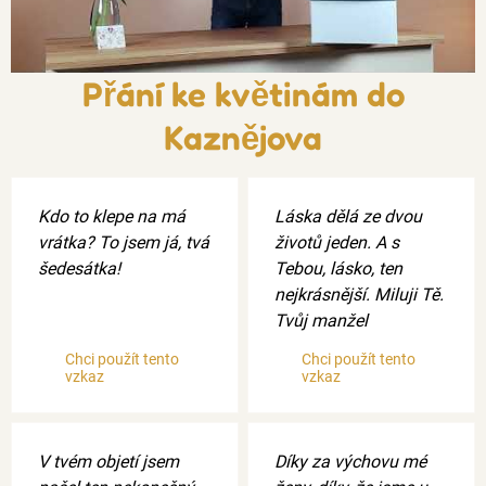
Přání ke květinám do
Kaznějova
Kdo to klepe na má
Láska dělá ze dvou
vrátka? To jsem já, tvá
životů jeden. A s
šedesátka!
Tebou, lásko, ten
nejkrásnější. Miluji Tě.
Tvůj manžel
Chci použít tento
Chci použít tento
vzkaz
vzkaz
V tvém objetí jsem
Díky za výchovu mé