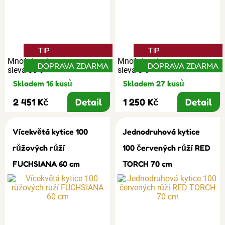
TIP
TIP
Množstevní
Množstevní
DOPRAVA ZDARMA
DOPRAVA ZDARMA
sleva 30%
sleva 3%
Skladem 16 kusů
Skladem 27 kusů
2 451 Kč
Detail
1 250 Kč
Detail
Vícekvětá kytice 100
Jednodruhová kytice
růžových růží
100 červených růží RED
FUCHSIANA 60 cm
TORCH 70 cm