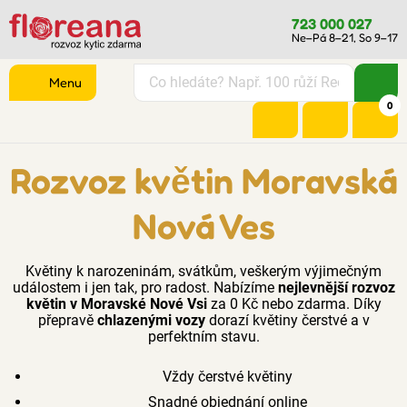
723 000 027
Ne–Pá 8–21, So 9–17
Menu
0
Rozvoz květin Moravská
Nová Ves
Květiny k narozeninám, svátkům, veškerým výjimečným
událostem i jen tak, pro radost. Nabízíme
nejlevnější rozvoz
květin v Moravské Nové Vsi
za 0 Kč nebo zdarma. Díky
přepravě
chlazenými vozy
dorazí květiny čerstvé a v
perfektním stavu.
Vždy čerstvé květiny
Snadné objednání online