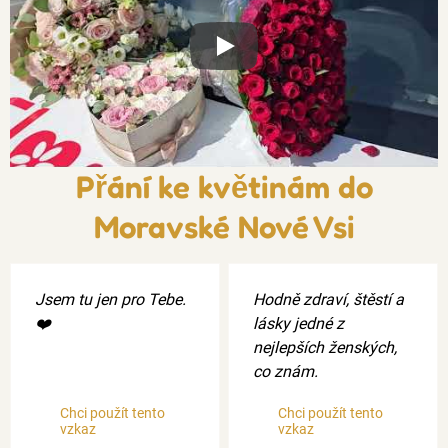
Xxx
Přání ke květinám do
Moravské Nové Vsi
Jsem tu jen pro Tebe.
Hodně zdraví, štěstí a
❤️
lásky jedné z
nejlepších ženských,
co znám.
Chci použít tento
Chci použít tento
vzkaz
vzkaz