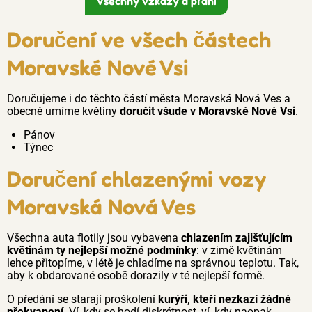
Všechny vzkazy a přání
Doručení ve všech částech
Moravské Nové Vsi
Doručujeme i do těchto částí města Moravská Nová Ves a
obecně umíme květiny
doručit všude v Moravské Nové Vsi
.
Pánov
Týnec
Doručení chlazenými vozy
Moravská Nová Ves
Všechna auta flotily jsou vybavena
chlazením zajišťujícím
květinám ty nejlepší možné podmínky
: v zimě květinám
lehce přitopíme, v létě je chladíme na správnou teplotu. Tak,
aby k obdarované osobě dorazily v té nejlepší formě.
O předání se starají proškolení
kurýři, kteří nezkazí žádné
překvapení
. Ví, kdy se hodí diskrétnost, ví, kdy naopak