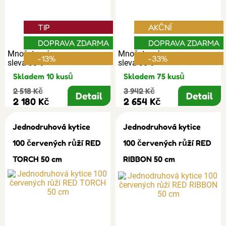
TIP
AKČNÍ
DOPRAVA ZDARMA
DOPRAVA ZDARMA
Množstevní
Množstevní
-13%
-33%
sleva 30%
sleva 30%
Skladem 10 kusů
Skladem 75 kusů
2 518 Kč
3 942 Kč
Detail
Detail
2 180 Kč
2 654 Kč
Jednodruhová kytice
Jednodruhová kytice
100 červených růží RED
100 červených růží RED
TORCH 50 cm
RIBBON 50 cm