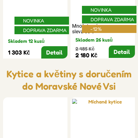
NOVINKA
DOPRAVA ZDARMA
NOVINKA
Množstevní
-12%
DOPRAVA ZDARMA
sleva 30%
Skladem 26 kusů
Skladem 12 kusů
2 485 Kč
Detail
1 303 Kč
Detail
2 180 Kč
Kytice a květiny s doručením
do Moravské Nové Vsi