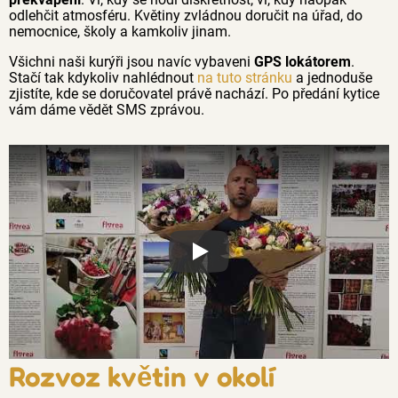
odlehčit atmosféru. Květiny zvládnou doručit na úřad, do
nemocnice, školy a kamkoliv jinam.
Všichni naši kurýři jsou navíc vybaveni
GPS lokátorem
.
Stačí tak kdykoliv nahlédnout
na tuto stránku
a jednoduše
zjistíte, kde se doručovatel právě nachází. Po předání kytice
vám dáme vědět SMS zprávou.
Proč jsou květiny z Florea tak č
Rozvoz květin v okolí