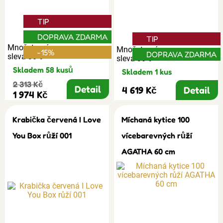
TIP
DOPRAVA ZDARMA
TIP
Množstevní
Množstevní
-15%
DOPRAVA ZDARMA
sleva 30%
sleva 30%
Skladem 58 kusů
Skladem 1 kus
2 313 Kč
Detail
4 619 Kč
Detail
1 974 Kč
Krabička červená I Love
Míchaná kytice 100
You Box růží 001
vícebarevných růží
AGATHA 60 cm