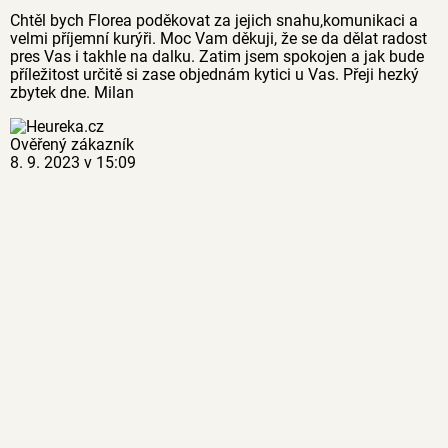
Chtěl bych Florea poděkovat za jejich snahu,komunikaci a
velmi příjemní kurýři. Moc Vam děkuji, že se da dělat radost
pres Vas i takhle na dalku. Zatim jsem spokojen a jak bude
příležitost určitě si zase objednám kytici u Vas. Přeji hezký
zbytek dne. Milan
Ověřený zákazník
8. 9. 2023 v 15:09