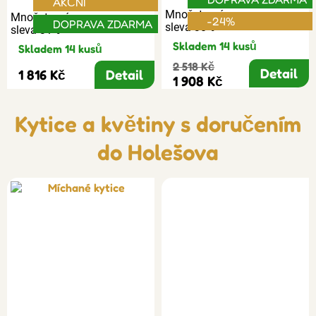
AKČNÍ
Množstevní
Množstevní
-24%
DOPRAVA ZDARMA
sleva 30%
sleva 31%
Skladem 14 kusů
Skladem 14 kusů
2 518 Kč
Detail
1 816 Kč
Detail
1 908 Kč
Kytice a květiny s doručením
do Holešova