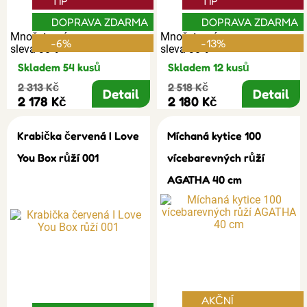
TIP
TIP
DOPRAVA ZDARMA
DOPRAVA ZDARMA
Množstevní
Množstevní
-6%
-13%
sleva 30%
sleva 30%
Skladem 54 kusů
Skladem 12 kusů
2 313 Kč
2 518 Kč
Detail
Detail
2 178 Kč
2 180 Kč
Krabička červená I Love
Míchaná kytice 100
You Box růží 001
vícebarevných růží
AGATHA 40 cm
AKČNÍ