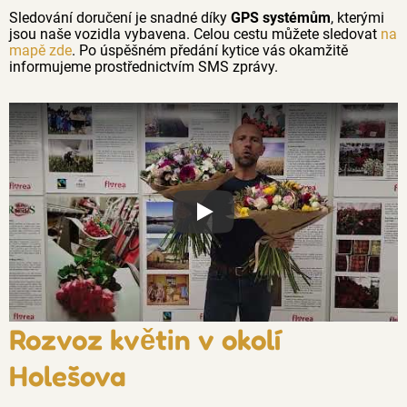
Sledování doručení je snadné díky
GPS systémům
, kterými
jsou naše vozidla vybavena. Celou cestu můžete sledovat
na
mapě zde
. Po úspěšném předání kytice vás okamžitě
informujeme prostřednictvím SMS zprávy.
Proč jsou květiny z Florea tak č
Rozvoz květin v okolí
Holešova