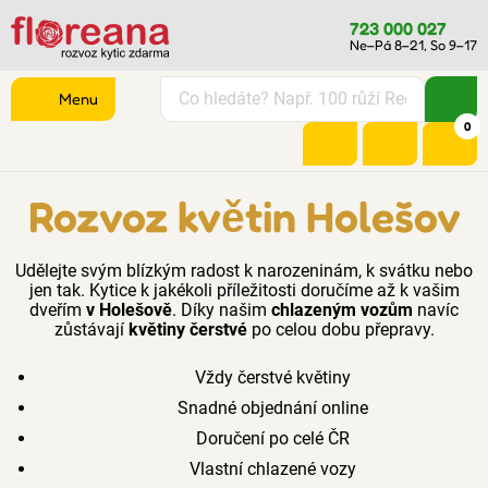
723 000 027
Ne–Pá 8–21, So 9–17
Menu
0
Rozvoz květin Holešov
Udělejte svým blízkým radost k narozeninám, k svátku nebo
jen tak. Kytice k jakékoli příležitosti doručíme až k vašim
dveřím
v Holešově
. Díky našim
chlazeným vozům
navíc
zůstávají
květiny čerstvé
po celou dobu přepravy.
Vždy čerstvé květiny
Snadné objednání online
Doručení po celé ČR
Vlastní chlazené vozy