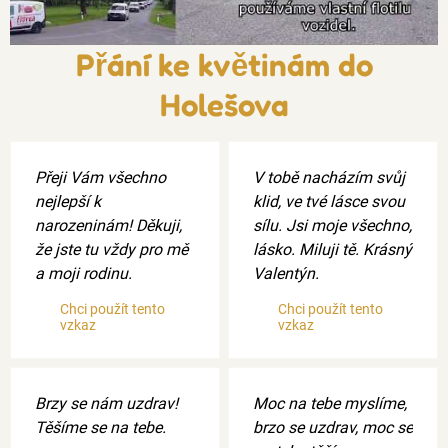
Přání ke květinám do
Holešova
Přeji Vám všechno
V tobě nacházím svůj
nejlepší k
klid, ve tvé lásce svou
narozeninám! Děkuji,
sílu. Jsi moje všechno,
že jste tu vždy pro mě
lásko. Miluji tě. Krásný
a moji rodinu.
Valentýn.
Chci použít tento
Chci použít tento
vzkaz
vzkaz
Brzy se nám uzdrav!
Moc na tebe myslíme,
Těšíme se na tebe.
brzo se uzdrav, moc se