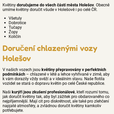
Květiny
doručujeme do všech částí města Holešov
. Obecně
umíme květiny doručit všude v Holešově i po celé ČR.
Všetuly
Dobrotice
Tučapy
Žopy
Količín
Doručení chlazenými vozy
Holešov
V našich vozech jsou
květiny přepravovány v perfektních
podmínkách
– chlazené v létě a lehce vyhřívané v zimě, aby
k vám dorazily vždy svěží a v ideálním stavu. Naše flotila
vozidel se stará o dopravu květin po celé České republice.
Naši
kurýři jsou zkušení profesionálové
, kteří rozumí tomu,
jak doručit květiny tak, aby byl zážitek pro obdarovaného co
nejpříjemnější. Mají cit pro diskrétnost, ale také pro zlehčení
napjaté atmosféry, a zvládnou doručit květiny kamkoliv
potřebujete.