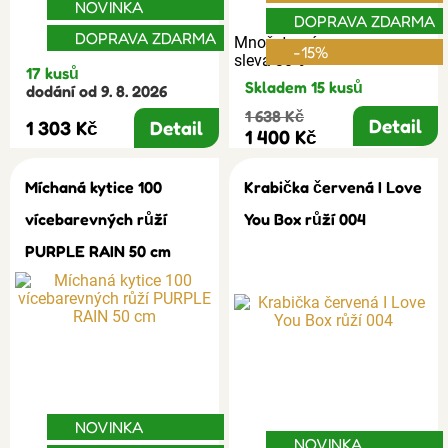
NOVINKA
DOPRAVA ZDARMA
DOPRAVA ZDARMA
Množstevní
-15%
sleva 30%
17 kusů
Skladem 15 kusů
dodání od 9. 8. 2026
1 638 Kč
Detail
1 303 Kč
Detail
1 400 Kč
Míchaná kytice 100
Krabička červená I Love
vícebarevných růží
You Box růží 004
PURPLE RAIN 50 cm
NOVINKA
NOVINKA