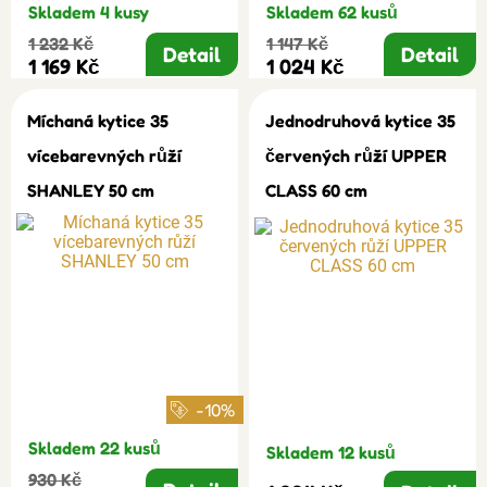
Skladem 4 kusy
Skladem 62 kusů
1 232 Kč
1 147 Kč
Detail
Detail
1 169 Kč
1 024 Kč
Míchaná kytice 35
Jednodruhová kytice 35
vícebarevných růží
červených růží UPPER
SHANLEY 50 cm
CLASS 60 cm
-10%
Skladem 22 kusů
Skladem 12 kusů
930 Kč