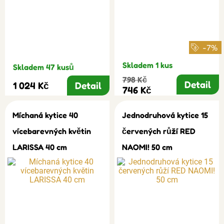
-7%
Skladem 1 kus
Skladem 47 kusů
798 Kč
Detail
1 024 Kč
Detail
746 Kč
Míchaná kytice 40
Jednodruhová kytice 15
vícebarevných květin
červených růží RED
LARISSA 40 cm
NAOMI! 50 cm