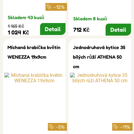
-12%
Skladem 43 kusů
Skladem 8 kusů
1 165 Kč
Detail
712 Kč
Detail
1 024 Kč
Míchaná krabička květin
Jednodruhová kytice 35
WENEZZA 19x9cm
bílých růží ATHENA 50
cm
-5%
-11%