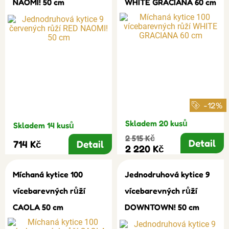
NAOMI! 50 cm
WHITE GRACIANA 60 cm
-12%
Skladem 20 kusů
Skladem 14 kusů
2 515 Kč
Detail
714 Kč
Detail
2 220 Kč
Míchaná kytice 100
Jednodruhová kytice 9
vícebarevných růží
vícebarevných růží
CAOLA 50 cm
DOWNTOWN! 50 cm