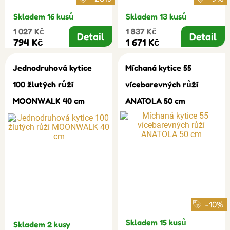
Skladem 16 kusů
Skladem 13 kusů
1 027 Kč
1 837 Kč
Detail
Detail
794 Kč
1 671 Kč
Jednodruhová kytice
Míchaná kytice 55
100 žlutých růží
vícebarevných růží
MOONWALK 40 cm
ANATOLA 50 cm
-10%
Skladem 15 kusů
Skladem 2 kusy