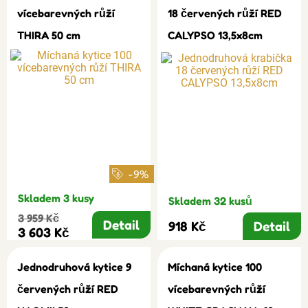
vícebarevných růží
18 červených růží RED
THIRA 50 cm
CALYPSO 13,5x8cm
-9%
Skladem 3 kusy
Skladem 32 kusů
3 959 Kč
Detail
918 Kč
Detail
3 603 Kč
Jednodruhová kytice 9
Míchaná kytice 100
červených růží RED
vícebarevných růží