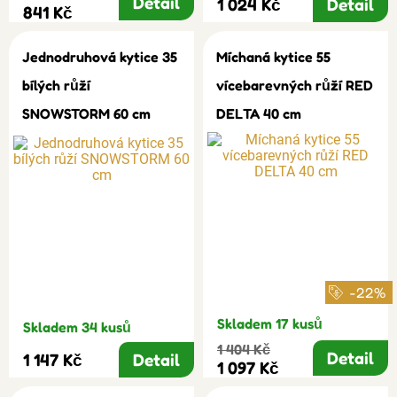
Detail
1 024 Kč
Detail
841 Kč
Jednodruhová kytice 35
Míchaná kytice 55
bílých růží
vícebarevných růží RED
SNOWSTORM 60 cm
DELTA 40 cm
-22%
Skladem 17 kusů
Skladem 34 kusů
1 404 Kč
Detail
1 147 Kč
Detail
1 097 Kč