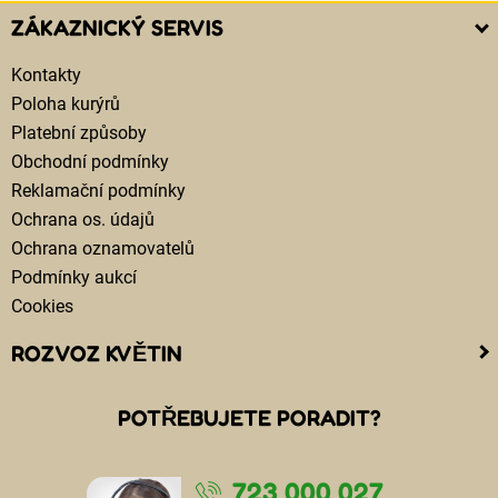
ZÁKAZNICKÝ SERVIS
Kontakty
Poloha kurýrů
Platební způsoby
Obchodní podmínky
Reklamační podmínky
Ochrana os. údajů
Ochrana oznamovatelů
Podmínky aukcí
Cookies
ROZVOZ KVĚTIN
Kam doručujeme květiny
POTŘEBUJETE PORADIT?
Cena za doručení květin
Rozvoz květin chlazenými vozy
723 000 027
Doručení květin sledujete online