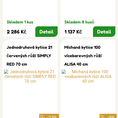
Skladem 1 kus
Skladem 8 kusů
2 286 Kč
Detail
1 137 Kč
Detail
Jednodruhová kytice 21
Míchaná kytice 100
červených růží SIMPLY
vícebarevných růží
RED 70 cm
ALISA 40 cm
-23%
-9%