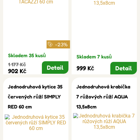
-23%
Skladem 35 kusů
Skladem 7 kusů
1 177 Kč
Detail
999 Kč
Detail
902 Kč
Jednodruhová kytice 35
Jednodruhová krabička
červených růží SIMPLY
7 růžových růží AQUA
RED 60 cm
13,5x8cm