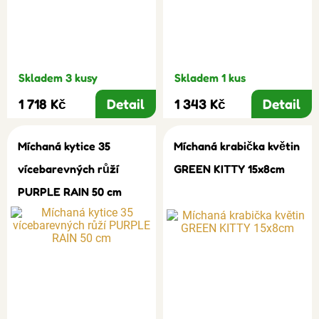
Skladem 3 kusy
Skladem 1 kus
1 718 Kč
Detail
1 343 Kč
Detail
Míchaná kytice 35
Míchaná krabička květin
vícebarevných růží
GREEN KITTY 15x8cm
PURPLE RAIN 50 cm