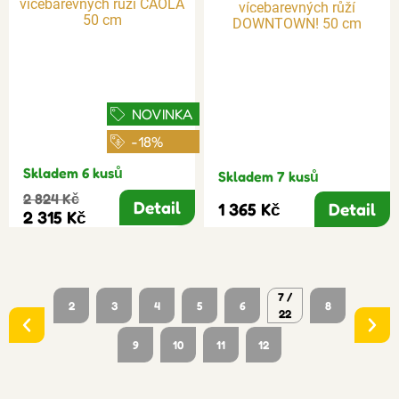
NOVINKA
-18%
Skladem 6 kusů
Skladem 7 kusů
2 824 Kč
Detail
1 365 Kč
Detail
2 315 Kč
7 /
2
3
4
5
6
8
22
9
10
11
12