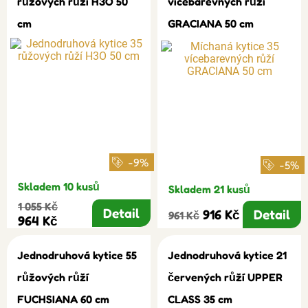
růžových růží H3O 50
vícebarevných růží
cm
GRACIANA 50 cm
-9%
-5%
Skladem 10 kusů
Skladem 21 kusů
1 055 Kč
Detail
916 Kč
Detail
961 Kč
964 Kč
Jednodruhová kytice 55
Jednodruhová kytice 21
růžových růží
červených růží UPPER
FUCHSIANA 60 cm
CLASS 35 cm