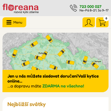
723 000 027
Ne–Pá 8–21, So 9–17
0
Menu
Jen u nás můžete sledovat doručení Vaší kytice
online...
...a dopravu máte
ZDARMA na všechno!
Nejbližší svátky