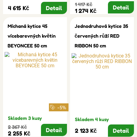
1 417 Kč
Detail
4 615 Kč
Detail
1 274 Kč
Míchaná kytice 45
Jednodruhová kytice 35
vícebarevných květin
červených růží RED
BEYONCEE 50 cm
RIBBON 50 cm
-5%
Skladem 3 kusy
Skladem 4 kusy
2 367 Kč
Detail
2 123 Kč
Detail
2 255 Kč