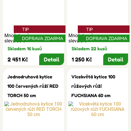
TIP
TIP
Množstevní
Množstevní
DOPRAVA ZDARMA
DOPRAVA ZDARMA
sleva 30%
sleva 3%
Skladem 16 kusů
Skladem 22 kusů
2 451 Kč
Detail
1 250 Kč
Detail
Jednodruhová kytice
Vícekvětá kytice 100
100 červených růží RED
růžových růží
TORCH 50 cm
FUCHSIANA 60 cm