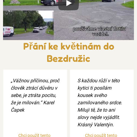
Xxx
Přání ke květinám do
Bezdružic
„Vážnou příčinou, proč
S každou růží v této
člověk ztrácí důvěru v
kytici ti posílám
sebe, je ztráta pocitu,
kousek svého
že je milován.“ Karel
zamilovaného srdce.
Čapek
Miluji tě, že to ani
slovy nejde vyjádřit.
Krásný Valentýn.
Chci použít tento
Chci použít tento