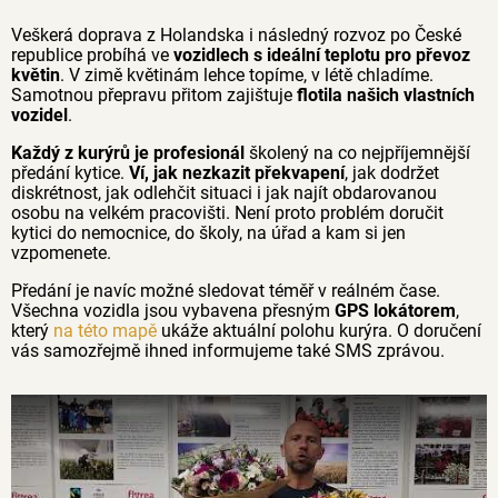
Veškerá doprava z Holandska i následný rozvoz po České
republice probíhá ve
vozidlech s ideální teplotu pro převoz
květin
. V zimě květinám lehce topíme, v létě chladíme.
Samotnou přepravu přitom zajištuje
flotila našich vlastních
vozidel
.
Každý z kurýrů je profesionál
školený na co nejpříjemnější
předání kytice.
Ví, jak nezkazit překvapení
, jak dodržet
diskrétnost, jak odlehčit situaci i jak najít obdarovanou
osobu na velkém pracovišti. Není proto problém doručit
kytici do nemocnice, do školy, na úřad a kam si jen
vzpomenete.
Předání je navíc možné sledovat téměř v reálném čase.
Všechna vozidla jsou vybavena přesným
GPS lokátorem
,
který
na této mapě
ukáže aktuální polohu kurýra. O doručení
vás samozřejmě ihned informujeme také SMS zprávou.