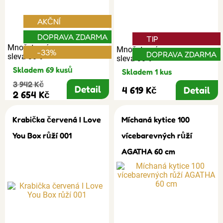
AKČNÍ
DOPRAVA ZDARMA
TIP
Množstevní
Množstevní
-33%
DOPRAVA ZDARMA
sleva 30%
sleva 30%
Skladem 69 kusů
Skladem 1 kus
3 942 Kč
Detail
4 619 Kč
Detail
2 654 Kč
Krabička červená I Love
Míchaná kytice 100
You Box růží 001
vícebarevných růží
AGATHA 60 cm