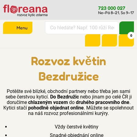
723 000 027
Ne–Pá 8–21, So 9–17
Menu
0
Rozvoz květin
Bezdružice
Potěšte své blízké, obchodní partnery nebo třeba jen sami
sebe čerstvou kyticí.
Do Bezdružic
nebo jinam po celé ČR ji
doručíme
chlazeným vozem
do
druhého pracovního dne
.
Kytici stačí
pohodlně objednat online
. Můžete se spolehnout
na náš rozvoz profesionálními kurýry.
Vždy čerstvé květiny
Snadné objednání online