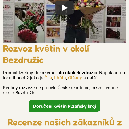
Proč jsou květiny z Florea tak č
Rozvoz květin v okolí
Bezdružic
Doručit květiny dokážeme i
do okolí Bezdružic
. Například do
lokalit poblíž jako je
Čilá
,
Lhůta
,
Olšany
a další.
Květiny rozvezeme po celé České republice, takže i všude
okolo Bezdružic.
Doručení květin Plzeňský kraj
Recenze našich zákazníků z