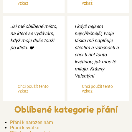
vzkaz
vzkaz
Jsi mé oblíbené místo,
I když nejsem
na které se vydávám,
nejvýřečnější, tvoje
když moje duše touží
láska mě naplňuje
po klidu. ❤️
štěstím a vděčností a
chci ti říct touto
květinou, jak moc tě
miluju. Krásný
Valentýn!
Chci použít tento
Chci použít tento
vzkaz
vzkaz
Oblíbené kategorie přání
Přání k narozeninám
Přání k svátku