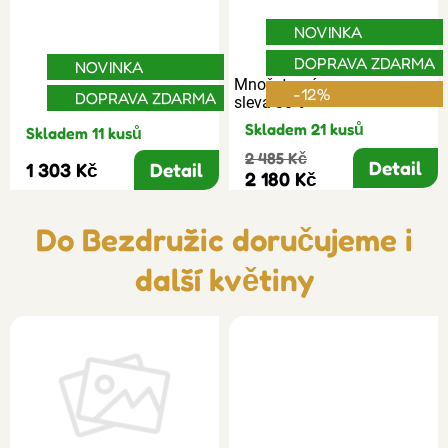
NOVINKA
DOPRAVA ZDARMA
NOVINKA
Množstevní
-12%
DOPRAVA ZDARMA
sleva 30%
Skladem 21 kusů
Skladem 11 kusů
2 485 Kč
Detail
1 303 Kč
Detail
2 180 Kč
Do Bezdružic doručujeme i
další květiny