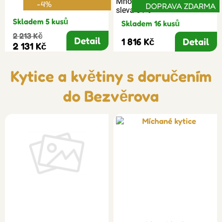
Množstevní
-4%
DOPRAVA ZDARMA
sleva 31%
Skladem 5 kusů
Skladem 16 kusů
2 213 Kč
Detail
1 816 Kč
Detail
2 131 Kč
Kytice a květiny s doručením
do Bezvěrova