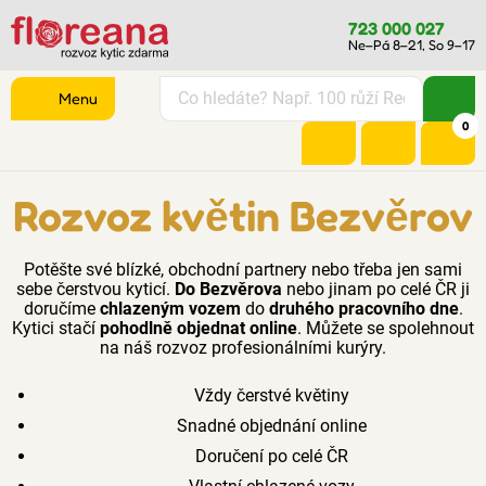
723 000 027
Ne–Pá 8–21, So 9–17
Menu
0
Rozvoz květin Bezvěrov
Potěšte své blízké, obchodní partnery nebo třeba jen sami
sebe čerstvou kyticí.
Do Bezvěrova
nebo jinam po celé ČR ji
doručíme
chlazeným vozem
do
druhého pracovního dne
.
Kytici stačí
pohodlně objednat online
. Můžete se spolehnout
na náš rozvoz profesionálními kurýry.
Vždy čerstvé květiny
Snadné objednání online
Doručení po celé ČR