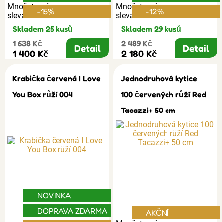
Množstevní
Množstevní
-15%
-12%
sleva 30%
sleva 30%
Skladem 25 kusů
Skladem 29 kusů
1 638 Kč
2 489 Kč
Detail
Detail
1 400 Kč
2 180 Kč
Krabička červená I Love
Jednodruhová kytice
You Box růží 004
100 červených růží Red
Tacazzi+ 50 cm
NOVINKA
DOPRAVA ZDARMA
AKČNÍ