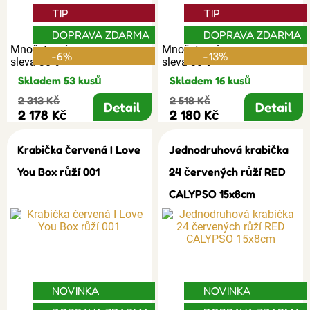
TIP
TIP
DOPRAVA ZDARMA
DOPRAVA ZDARMA
Množstevní
Množstevní
-6%
-13%
sleva 30%
sleva 30%
Skladem 53 kusů
Skladem 16 kusů
2 313 Kč
2 518 Kč
Detail
Detail
2 178 Kč
2 180 Kč
Krabička červená I Love
Jednodruhová krabička
You Box růží 001
24 červených růží RED
CALYPSO 15x8cm
NOVINKA
NOVINKA