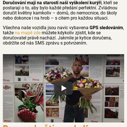
Doručování mají na starosti naši vyškolení kurýři
, kteří se
postarají o to, aby bylo každé předání perfektní. Zvládnou
doručit květiny kamkoliv – domů, do nemocnice, do školy
nebo dokonce i na hrob – s citem pro každou situaci.
Všechna naše vozidla jsou navíc vybavena
GPS sledováním
,
takže
na mapě zde
můžete kdykoliv zjistit, kde se
doručovatel právě nachází. Jakmile je kytice doručena,
obdržíte od nás SMS zprávu s potvrzením.
Proč jsou květiny z Florea tak č