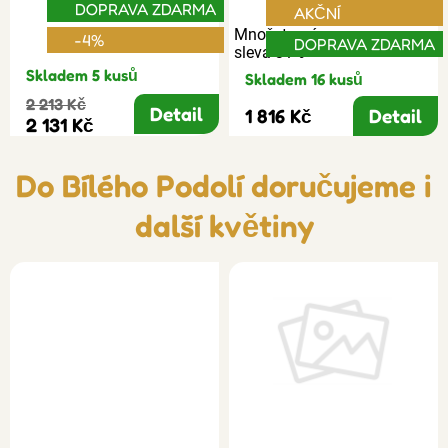
DOPRAVA ZDARMA
AKČNÍ
Množstevní
-4%
DOPRAVA ZDARMA
sleva 31%
Skladem 5 kusů
Skladem 16 kusů
2 213 Kč
Detail
1 816 Kč
Detail
2 131 Kč
Do Bílého Podolí doručujeme i
další květiny