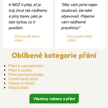
K MDŽ ti přeji, ať je
"Díky vám jsme nejen
tvůj život tak nádherný
studovali, ale také
a plný barev, jako je
objevovali. Přejeme
tato kytice, co ti
vám nádherné
posílám.
prázdniny!"
Chci použít tento
Chci použít tento
vzkaz
vzkaz
Oblíbené kategorie přání
Přání k narozeninám
Přání k svátku
Přání pro kamarádku
Zamilovaná přání
Vzkazy k výročí
Vtipná přání
Všechny vzkazy a přání