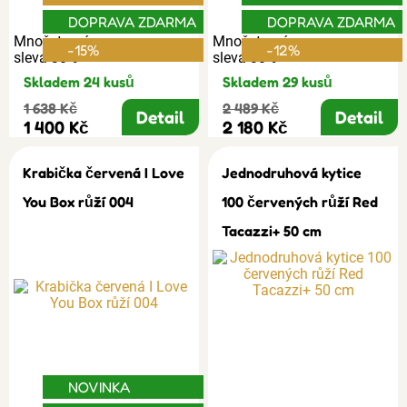
DOPRAVA ZDARMA
DOPRAVA ZDARMA
Množstevní
Množstevní
-15%
-12%
sleva 30%
sleva 30%
Skladem 24 kusů
Skladem 29 kusů
1 638 Kč
2 489 Kč
Detail
Detail
1 400 Kč
2 180 Kč
Krabička červená I Love
Jednodruhová kytice
You Box růží 004
100 červených růží Red
Tacazzi+ 50 cm
NOVINKA