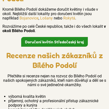
Kromě Bílého Podolí dokážeme doručit květiny i všude v
okolí. Nejbližší další lokality pro doručení květin jsou
například
Bojanovice
,
Lošany
nebo
Rokytá
.
Rozvážíme po celé České republice, takže i do všech lokalit
v
okolí Bílého Podolí
.
Doručení květin Středočeský kraj
Recenze našich zákazníků z
Bílého Podolí
Přečtěte si recenze nejen na rozvoz do Bílého Podolí od
našich spokojených zákazníků, kteří nám důvěřují a dělí se s
námi o své jedinečné okamžiky.
výborná kvalita květin
příjemný, ochotný a profesionální přístup zákaznické
podpory a kurýra