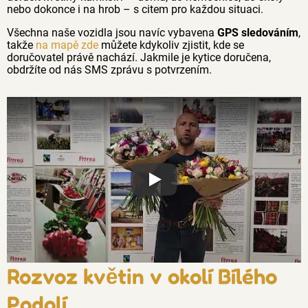
nebo dokonce i na hrob – s citem pro každou situaci.
Všechna naše vozidla jsou navíc vybavena
GPS sledováním
,
takže
na mapě zde
můžete kdykoliv zjistit, kde se
doručovatel právě nachází. Jakmile je kytice doručena,
obdržíte od nás SMS zprávu s potvrzením.
Proč jsou květiny z Florea tak č
Rozvoz květin v okolí Bílého
Podolí