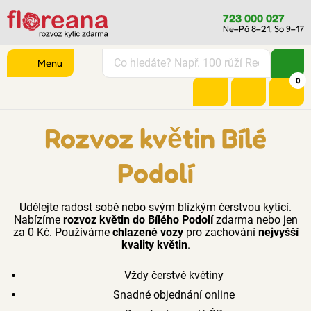
723 000 027
Ne–Pá 8–21, So 9–17
Menu
0
Rozvoz květin Bílé
Podolí
Udělejte radost sobě nebo svým blízkým čerstvou kyticí.
Nabízíme
rozvoz květin do Bílého Podolí
zdarma nebo jen
za 0 Kč. Používáme
chlazené vozy
pro zachování
nejvyšší
kvality květin
.
Vždy čerstvé květiny
Snadné objednání online