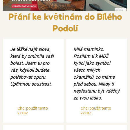
Přání ke květinám do Bílého
Podolí
Je těžké najít slova,
Milá maminko.
která by zmírnila vaši
Posílám ti k MDŽ
bolest. Jsem tu pro
kytici jako symbol
vás, kdykoli budete
všech milých
potřebovat oporu.
okamžiků, co máme
Upřímnou soustrast.
před sebou. Nikdy ti
nepřestanu být vděčný
za tvou lásku.
Chci použít tento
Chci použít tento
vzkaz
vzkaz