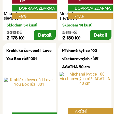
TIP
TIP
DOPRAVA ZDARMA
DOPRAVA ZDARMA
Množstevní
Množstevní
-6%
-13%
sleva 30%
sleva 30%
Skladem 54 kusů
Skladem 14 kusů
2 313 Kč
2 518 Kč
Detail
Detail
2 178 Kč
2 180 Kč
Krabička červená I Love
Míchaná kytice 100
You Box růží 001
vícebarevných růží
AGATHA 40 cm
AKČNÍ