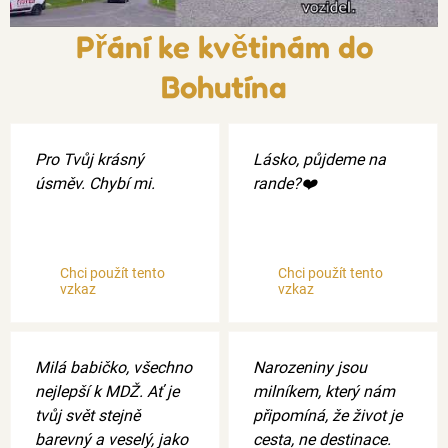
Přání ke květinám do
Bohutína
Pro Tvůj krásný
Lásko, půjdeme na
úsměv. Chybí mi.
rande?❤️
Chci použít tento
Chci použít tento
vzkaz
vzkaz
Milá babičko, všechno
Narozeniny jsou
nejlepší k MDŽ. Ať je
milníkem, který nám
tvůj svět stejně
připomíná, že život je
barevný a veselý, jako
cesta, ne destinace.