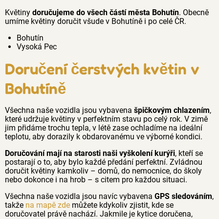
Květiny
doručujeme do všech částí města Bohutín
. Obecně
umíme květiny doručit všude v Bohutíně i po celé ČR.
Bohutín
Vysoká Pec
Doručení čerstvých květin v
Bohutíně
Všechna naše vozidla jsou vybavena
špičkovým chlazením
,
které udržuje květiny v perfektním stavu po celý rok. V zimě
jim přidáme trochu tepla, v létě zase ochladíme na ideální
teplotu, aby dorazily k obdarovanému ve výborné kondici.
Doručování mají na starosti naši vyškolení kurýři
, kteří se
postarají o to, aby bylo každé předání perfektní. Zvládnou
doručit květiny kamkoliv – domů, do nemocnice, do školy
nebo dokonce i na hrob – s citem pro každou situaci.
Všechna naše vozidla jsou navíc vybavena
GPS sledováním
,
takže
na mapě zde
můžete kdykoliv zjistit, kde se
doručovatel právě nachází. Jakmile je kytice doručena,