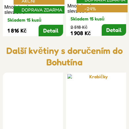
AKČNÍ
Množstevní
Množstevní
-24%
DOPRAVA ZDARMA
sleva 30%
sleva 31%
Skladem 15 kusů
Skladem 15 kusů
2 518 Kč
Detail
1 816 Kč
Detail
1 908 Kč
Další květiny s doručením do
Bohutína