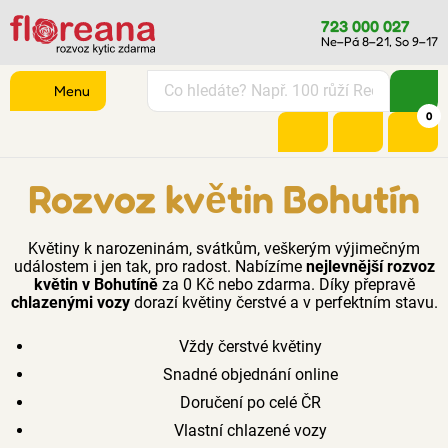
723 000 027
Ne–Pá 8–21, So 9–17
Menu
0
Rozvoz květin Bohutín
Květiny k narozeninám, svátkům, veškerým výjimečným
událostem i jen tak, pro radost. Nabízíme
nejlevnější rozvoz
květin v Bohutíně
za 0 Kč nebo zdarma. Díky přepravě
chlazenými vozy
dorazí květiny čerstvé a v perfektním stavu.
Vždy čerstvé květiny
Snadné objednání online
Doručení po celé ČR
Vlastní chlazené vozy