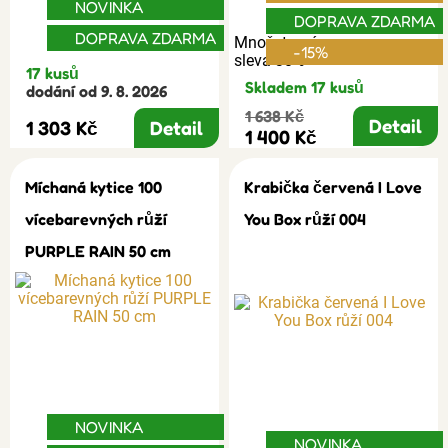
NOVINKA
DOPRAVA ZDARMA
DOPRAVA ZDARMA
Množstevní
-15%
sleva 30%
17 kusů
Skladem 17 kusů
dodání od 9. 8. 2026
1 638 Kč
Detail
1 303 Kč
Detail
1 400 Kč
Míchaná kytice 100
Krabička červená I Love
vícebarevných růží
You Box růží 004
PURPLE RAIN 50 cm
NOVINKA
NOVINKA