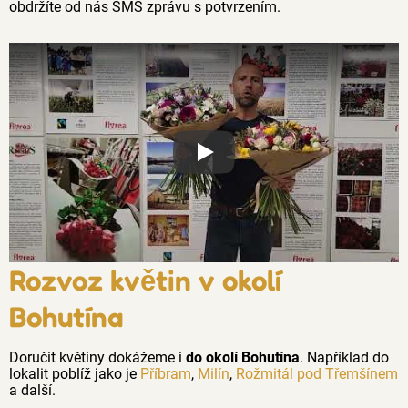
obdržíte od nás SMS zprávu s potvrzením.
Proč jsou květiny z Florea tak č
Rozvoz květin v okolí
Bohutína
Doručit květiny dokážeme i
do okolí Bohutína
. Například do
lokalit poblíž jako je
Příbram
,
Milín
,
Rožmitál pod Třemšínem
a další.