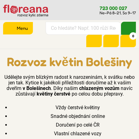
723 000 027
Ne–Pá 8–21, So 9–17
Menu
0
Rozvoz květin Bolešiny
Udělejte svým blízkým radost k narozeninám, k svátku nebo
jen tak. Kytice k jakékoli příležitosti doručíme až k vašim
dveřím
v Bolešinech
. Díky našim
chlazeným vozům
navíc
zůstávají
květiny čerstvé
po celou dobu přepravy.
Vždy čerstvé květiny
Snadné objednání online
Doručení po celé ČR
Vlastní chlazené vozy