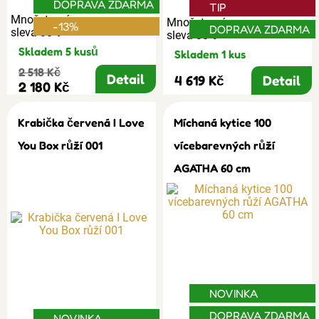
DOPRAVA ZDARMA
TIP
Množstevní
Množstevní
-13%
DOPRAVA ZDARMA
sleva 30%
sleva 30%
Skladem 5 kusů
Skladem 1 kus
2 518 Kč
Detail
4 619 Kč
Detail
2 180 Kč
Krabička červená I Love
Míchaná kytice 100
You Box růží 001
vícebarevných růží
AGATHA 60 cm
NOVINKA
DOPRAVA ZDARMA
NOVINKA