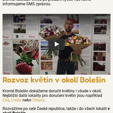
informujeme SMS zprávou.
Proč jsou květiny z Florea tak č
Rozvoz květin v okolí Bolešin
Kromě Bolešin dokážeme doručit květiny i všude v okolí.
Nejbližší další lokality pro doručení květin jsou například
Čilá
,
Lhůta
nebo
Olšany
.
Rozvážíme po celé České republice, takže i do všech lokalit
v