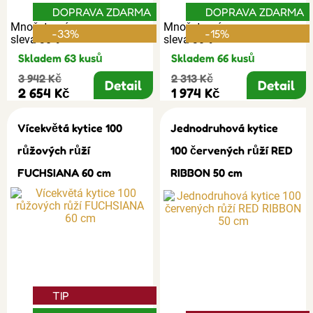
DOPRAVA ZDARMA
DOPRAVA ZDARMA
Množstevní
Množstevní
-33%
-15%
sleva 30%
sleva 30%
Skladem 63 kusů
Skladem 66 kusů
3 942 Kč
2 313 Kč
Detail
Detail
2 654 Kč
1 974 Kč
Vícekvětá kytice 100
Jednodruhová kytice
růžových růží
100 červených růží RED
FUCHSIANA 60 cm
RIBBON 50 cm
TIP