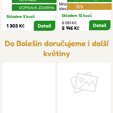
Množstevní
-12%
DOPRAVA ZDARMA
sleva 30%
Skladem 12 kusů
Skladem 5 kusů
2 451 Kč
Detail
1 303 Kč
Detail
2 146 Kč
Do Bolešin doručujeme i další
květiny