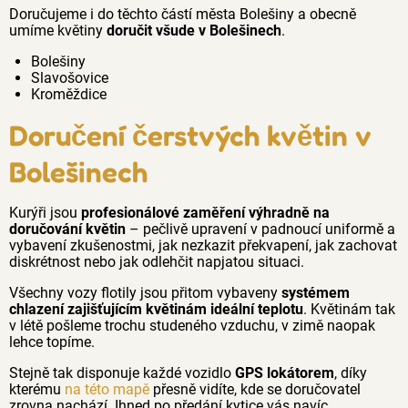
Doručujeme i do těchto částí města Bolešiny a obecně
umíme květiny
doručit všude v Bolešinech
.
Bolešiny
Slavošovice
Kroměždice
Doručení čerstvých květin v
Bolešinech
Kurýři jsou
profesionálové zaměření výhradně na
doručování květin
– pečlivě upravení v padnoucí uniformě a
vybavení zkušenostmi, jak nezkazit překvapení, jak zachovat
diskrétnost nebo jak odlehčit napjatou situaci.
Všechny vozy flotily jsou přitom vybaveny
systémem
chlazení zajišťujícím květinám ideální teplotu
. Květinám tak
v létě pošleme trochu studeného vzduchu, v zimě naopak
lehce topíme.
Stejně tak disponuje každé vozidlo
GPS lokátorem
, díky
kterému
na této mapě
přesně vidíte, kde se doručovatel
zrovna nachází. Ihned po předání kytice vás navíc