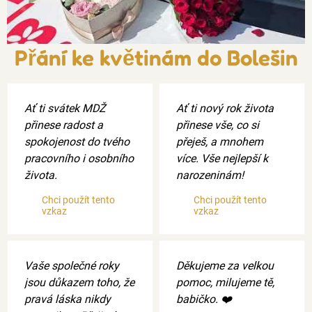
Přání ke květinám do Bolešin
Ať ti svátek MDŽ
Ať ti nový rok života
přinese radost a
přinese vše, co si
spokojenost do tvého
přeješ, a mnohem
pracovního i osobního
více. Vše nejlepší k
života.
narozeninám!
Chci použít tento
Chci použít tento
vzkaz
vzkaz
Vaše společné roky
Děkujeme za velkou
jsou důkazem toho, že
pomoc, milujeme tě,
pravá láska nikdy
babičko. ❤️