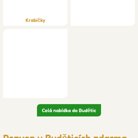
Krabičky
Celá nabídka do Budětic
Rozvoz v Buděticích zdarma