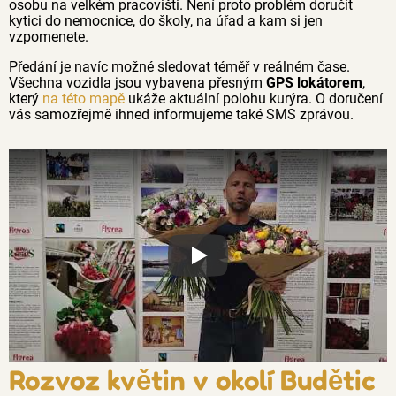
osobu na velkém pracovišti. Není proto problém doručit
kytici do nemocnice, do školy, na úřad a kam si jen
vzpomenete.
Předání je navíc možné sledovat téměř v reálném čase.
Všechna vozidla jsou vybavena přesným
GPS lokátorem
,
který
na této mapě
ukáže aktuální polohu kurýra. O doručení
vás samozřejmě ihned informujeme také SMS zprávou.
Proč jsou květiny z Florea tak č
Rozvoz květin v okolí Budětic