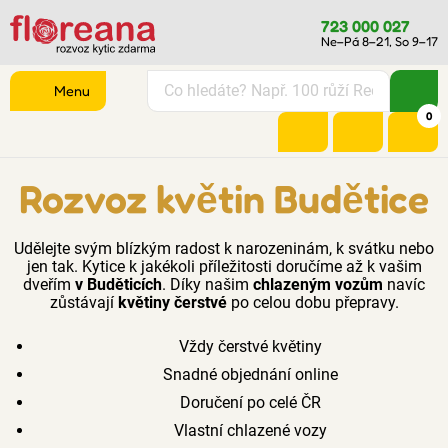
723 000 027
Ne–Pá 8–21, So 9–17
Menu
0
Rozvoz květin Budětice
Udělejte svým blízkým radost k narozeninám, k svátku nebo
jen tak. Kytice k jakékoli příležitosti doručíme až k vašim
dveřím
v Buděticích
. Díky našim
chlazeným vozům
navíc
zůstávají
květiny čerstvé
po celou dobu přepravy.
Vždy čerstvé květiny
Snadné objednání online
Doručení po celé ČR
Vlastní chlazené vozy