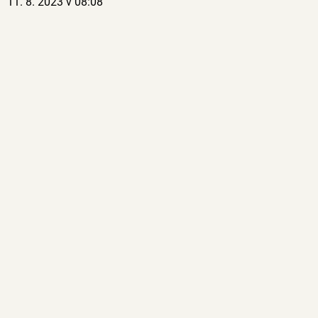
11. 8. 2023 v 08:08