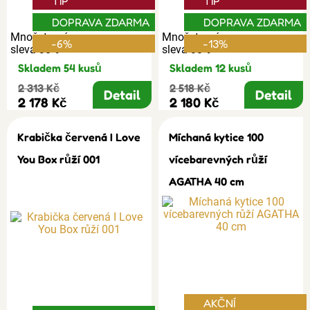
TIP
TIP
DOPRAVA ZDARMA
DOPRAVA ZDARMA
Množstevní
Množstevní
-6%
-13%
sleva 30%
sleva 30%
Skladem 54 kusů
Skladem 12 kusů
2 313 Kč
2 518 Kč
Detail
Detail
2 178 Kč
2 180 Kč
Krabička červená I Love
Míchaná kytice 100
You Box růží 001
vícebarevných růží
AGATHA 40 cm
AKČNÍ