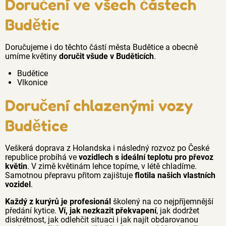
Doručení ve všech částech
Budětic
Doručujeme i do těchto částí města Budětice a obecně
umíme květiny
doručit všude v Buděticích
.
Budětice
Vlkonice
Doručení chlazenými vozy
Budětice
Veškerá doprava z Holandska i následný rozvoz po České
republice probíhá ve
vozidlech s ideální teplotu pro převoz
květin
. V zimě květinám lehce topíme, v létě chladíme.
Samotnou přepravu přitom zajištuje
flotila našich vlastních
vozidel
.
Každý z kurýrů je profesionál
školený na co nejpříjemnější
předání kytice.
Ví, jak nezkazit překvapení
, jak dodržet
diskrétnost, jak odlehčit situaci i jak najít obdarovanou