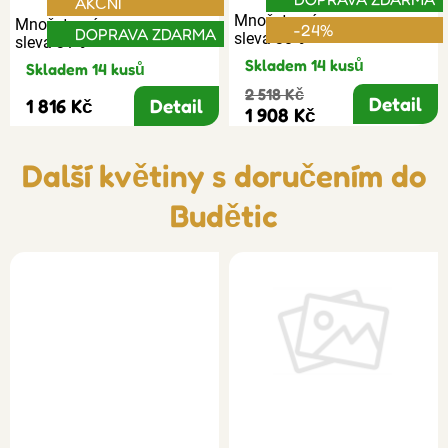
AKČNÍ
Množstevní
Množstevní
-24%
DOPRAVA ZDARMA
sleva 30%
sleva 31%
Skladem 14 kusů
Skladem 14 kusů
2 518 Kč
Detail
1 816 Kč
Detail
1 908 Kč
Další květiny s doručením do
Budětic