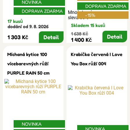
NOVINKA
DOPRAVA ZDARMA
DOPRAVA ZDARMA
Množstevní
-15%
sleva 30%
17 kusů
Skladem 15 kusů
dodání od 9. 8. 2026
1 638 Kč
Detail
1 303 Kč
Detail
1 400 Kč
Míchaná kytice 100
Krabička červená I Love
vícebarevných růží
You Box růží 004
PURPLE RAIN 50 cm
NOVINKA
NOVINKA