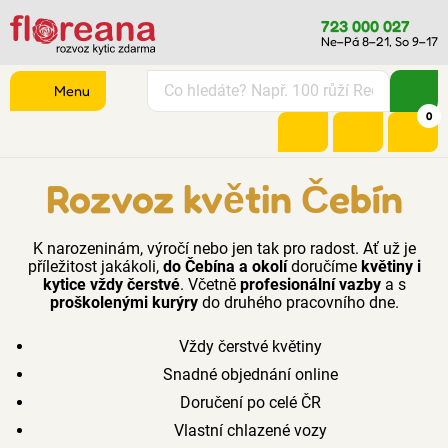
723 000 027
Ne–Pá 8–21, So 9–17
Menu
0
Rozvoz květin Čebín
K narozeninám, výročí nebo jen tak pro radost. Ať už je
příležitost jakákoli,
do Čebína a okolí
doručíme
květiny i
kytice vždy čerstvé
. Včetně
profesionální vazby
a s
proškolenými kurýry
do druhého pracovního dne.
Vždy čerstvé květiny
Snadné objednání online
Doručení po celé ČR
Vlastní chlazené vozy