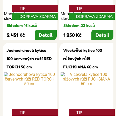
TIP
TIP
Množstevní
Množstevní
DOPRAVA ZDARMA
DOPRAVA ZDARMA
sleva 30%
sleva 3%
Skladem 16 kusů
Skladem 23 kusů
2 451 Kč
Detail
1 250 Kč
Detail
Jednodruhová kytice
Vícekvětá kytice 100
100 červených růží RED
růžových růží
TORCH 50 cm
FUCHSIANA 60 cm
TIP
TIP