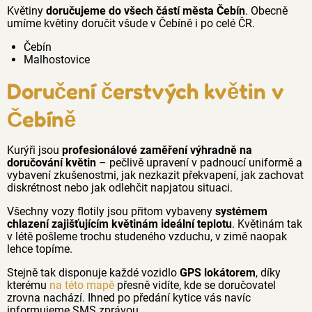
Květiny
doručujeme do všech částí města Čebín
. Obecně
umíme květiny doručit všude v Čebíně i po celé ČR.
Čebín
Malhostovice
Doručení čerstvých květin v
Čebíně
Kurýři jsou
profesionálové zaměření výhradně na
doručování květin
– pečlivě upravení v padnoucí uniformě a
vybavení zkušenostmi, jak nezkazit překvapení, jak zachovat
diskrétnost nebo jak odlehčit napjatou situaci.
Všechny vozy flotily jsou přitom vybaveny
systémem
chlazení zajišťujícím květinám ideální teplotu
. Květinám tak
v létě pošleme trochu studeného vzduchu, v zimě naopak
lehce topíme.
Stejně tak disponuje každé vozidlo
GPS lokátorem
, díky
kterému
na této mapě
přesně vidíte, kde se doručovatel
zrovna nachází. Ihned po předání kytice vás navíc
informujeme SMS zprávou.