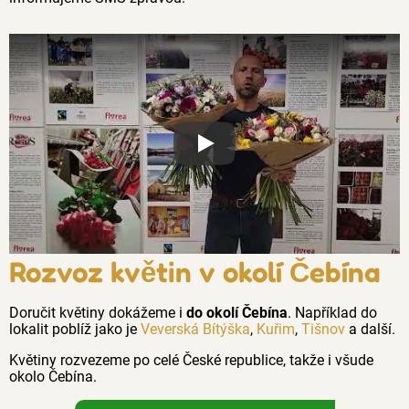
Proč jsou květiny z Florea tak č
Rozvoz květin v okolí Čebína
Doručit květiny dokážeme i
do okolí Čebína
. Například do
lokalit poblíž jako je
Veverská Bítýška
,
Kuřim
,
Tišnov
a další.
Květiny rozvezeme po celé České republice, takže i všude
okolo Čebína.