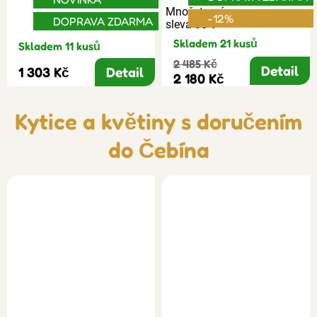
Množstevní
-12%
DOPRAVA ZDARMA
sleva 30%
Skladem 21 kusů
Skladem 11 kusů
2 485 Kč
Detail
1 303 Kč
Detail
2 180 Kč
Kytice a květiny s doručením
do Čebína