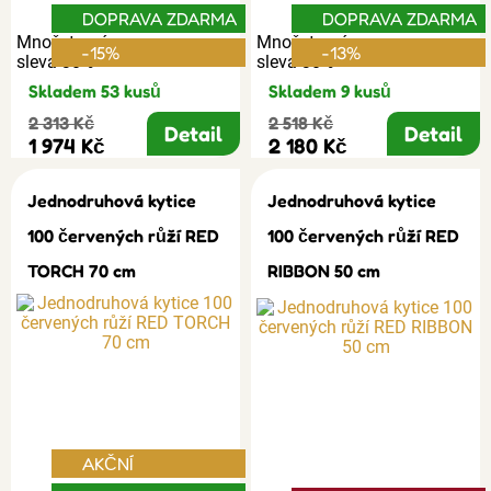
DOPRAVA ZDARMA
DOPRAVA ZDARMA
Množstevní
Množstevní
-15%
-13%
sleva 30%
sleva 30%
Skladem 53 kusů
Skladem 9 kusů
2 313 Kč
2 518 Kč
Detail
Detail
1 974 Kč
2 180 Kč
Jednodruhová kytice
Jednodruhová kytice
100 červených růží RED
100 červených růží RED
TORCH 70 cm
RIBBON 50 cm
AKČNÍ