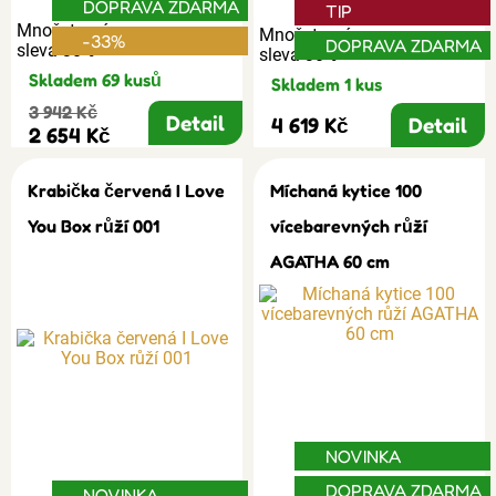
DOPRAVA ZDARMA
TIP
Množstevní
Množstevní
-33%
DOPRAVA ZDARMA
sleva 30%
sleva 30%
Skladem 69 kusů
Skladem 1 kus
3 942 Kč
Detail
4 619 Kč
Detail
2 654 Kč
Krabička červená I Love
Míchaná kytice 100
You Box růží 001
vícebarevných růží
AGATHA 60 cm
NOVINKA
DOPRAVA ZDARMA
NOVINKA