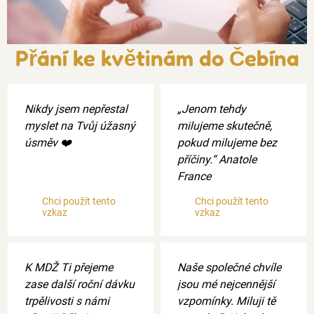
Přání ke květinám do Čebína
Nikdy jsem nepřestal
„Jenom tehdy
myslet na Tvůj úžasný
milujeme skutečně,
úsměv ❤️
pokud milujeme bez
příčiny.“ Anatole
France
Chci použít tento
Chci použít tento
vzkaz
vzkaz
K MDŽ Ti přejeme
Naše společné chvíle
zase další roční dávku
jsou mé nejcennější
trpělivosti s námi
vzpomínky. Miluji tě