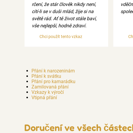
rčení, že stár člověk nikdy není,
vděčn
cítí-li se v duši mlád, žije si na
spole
světě rád. Ať tě život stále baví,
vše nejlepší, hodně zdraví.
Chci použít tento vzkaz
Ch
Přání k narozeninám
Přání k svátku
Přání pro kamarádku
Zamilovaná přání
Vzkazy k výročí
Vtipná přání
Doručení ve všech částec