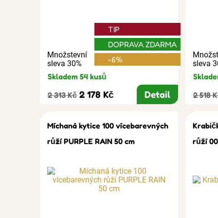
TIP
DOPRAVA ZDARMA
Množstevní
Množst
-6%
sleva 30%
sleva 
Skladem 54 kusů
Sklade
2 178 Kč
Detail
2 313 Kč
2 518 
Míchaná kytice 100 vícebarevných
Krabič
růží PURPLE RAIN 50 cm
růží 0