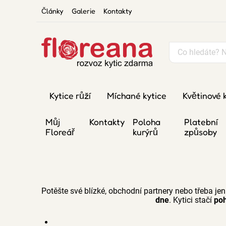
Články
Galerie
Kontakty
Kytice růží
Míchané kytice
Květinové 
Můj
Kontakty
Poloha
Platební
Floreář
kurýrů
způsoby
Potěšte své blízké, obchodní partnery nebo třeba jen
dne
. Kytici stačí
poh