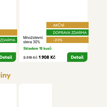
AKČNÍ
DOPRAVA ZDARMA
Množstevní
 ZDARMA
-24%
sleva 30%
Skladem 15 kusů
Detail
1 908 Kč
Detail
2 518 Kč
tiny