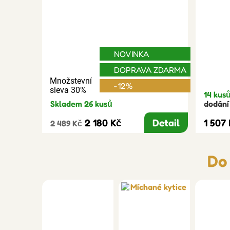
NOVINKA
DOPRAVA ZDARMA
Množstevní
-12%
sleva 30%
14 kus
Skladem 26 kusů
dodání 
2 180 Kč
Detail
1 507
2 489 Kč
Do 