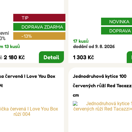
TIP
NOVINKA
DOPRAVA ZDARMA
DOPRAVA
evní
-13%
30%
17 kusů
m 13 kusů
dodání od 9. 8. 2026
2 180 Kč
Detail
1 303 Kč
Kč
ka červená I Love You Box
Jednodruhová kytice 100
04
červených růží Red Tacazz
cm