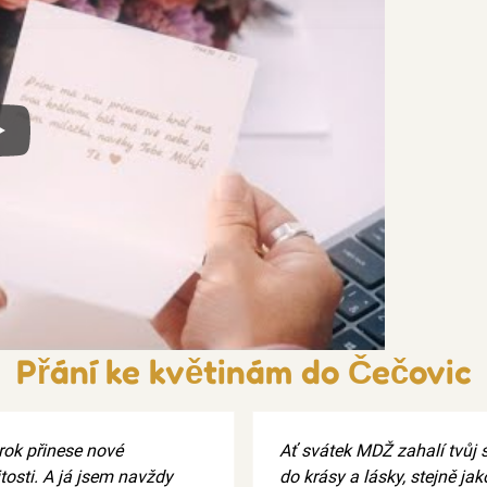
x
Přání ke květinám do Čečovic
rok přinese nové
Ať svátek MDŽ zahalí tvůj 
itosti. A já jsem navždy
do krásy a lásky, stejně jak