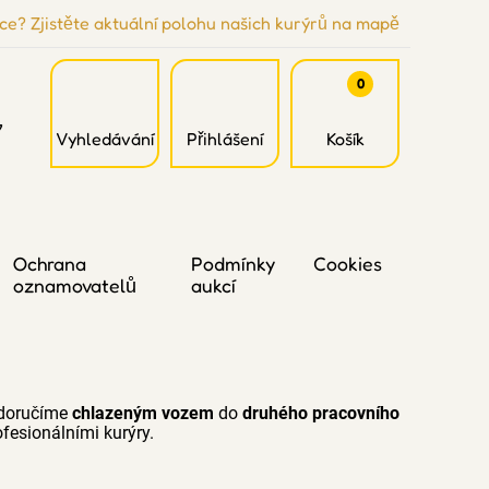
ce? Zjistěte aktuální polohu našich kurýrů na mapě
0
7
Vyhledávání
Přihlášení
Košík
Ochrana
Podmínky
Cookies
oznamovatelů
aukcí
 doručíme
chlazeným vozem
do
druhého pracovního
fesionálními kurýry.