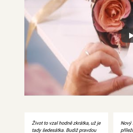
Xx
Život to vzal hodně zkrátka, už je
Nový 
tady šedesátka. Budiž pravdou
přílež