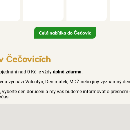
Celá nabídka do Čečovic
 v Čečovicích
 objednání nad 0 Kč je vždy
úplně zdarma
.
vna vychází Valentýn, Den matek, MDŽ nebo jiný významný den n
ci, vyberte den doručení a my vás budeme informovat o přesném 
včas.