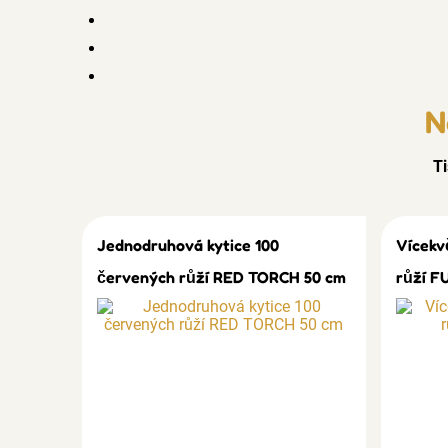
N
Ti
Jednodruhová kytice 100
Vícekv
červených růží RED TORCH 50 cm
růží F