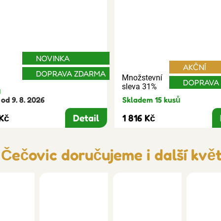
NOVINKA
AKČNÍ
DOPRAVA ZDARMA
Množstevní
DOPRAVA
sleva 31%
ů
od 9. 8. 2026
Skladem 15 kusů
 Kč
Detail
1 816 Kč
Čečovic doručujeme i další kvě