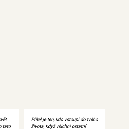
svět
Přítel je ten, kdo vstoupí do tvého
o tato
života, když všichni ostatní