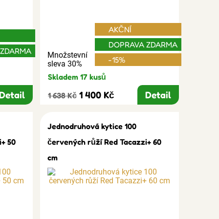
AKČNÍ
DOPRAVA ZDARMA
 ZDARMA
Množstevní
-15%
sleva 30%
Skladem 17 kusů
Detail
1 400 Kč
Detail
1 638 Kč
Jednodruhová kytice 100
i+ 50
červených růží Red Tacazzi+ 60
cm