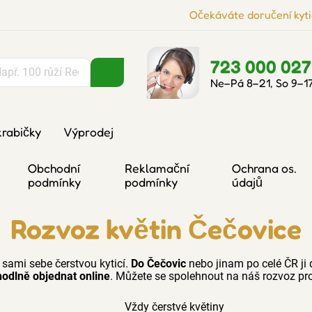
Očekáváte doručení kyti
723 000 027
Ne–Pá 8–21, So 9–1
krabičky
Výprodej
Obchodní
Reklamační
Ochrana os.
podmínky
podmínky
údajů
Rozvoz květin Čečovice
 sami sebe čerstvou kyticí.
Do Čečovic
nebo jinam po celé ČR ji
odlně objednat online
. Můžete se spolehnout na náš rozvoz pro
Vždy čerstvé květiny