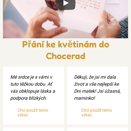
Xxx
Přání ke květinám do
Chocerad
Mé srdce je s vámi v
Děkuji, že jsi mi dala
tuto těžkou dobu. Ať
život a vše nejlepší ke
vás obklopuje láska a
Dni matek! Jsi úžasná,
podpora blízkých.
maminko!
Chci použít tento
Chci použít tento
vzkaz
vzkaz