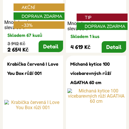
AKČNÍ
DOPRAVA ZDARMA
TIP
Množstevní
Množstevní
-33%
DOPRAVA ZDARMA
sleva 30%
sleva 30%
Skladem 67 kusů
Skladem 1 kus
3 942 Kč
Detail
4 619 Kč
Detail
2 654 Kč
Krabička červená I Love
Míchaná kytice 100
You Box růží 001
vícebarevných růží
AGATHA 60 cm