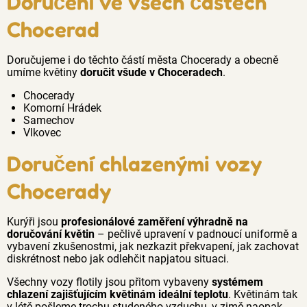
Doručení ve všech částech
Chocerad
Doručujeme i do těchto částí města Chocerady a obecně
umíme květiny
doručit všude v Choceradech
.
Chocerady
Komorní Hrádek
Samechov
Vlkovec
Doručení chlazenými vozy
Chocerady
Kurýři jsou
profesionálové zaměření výhradně na
doručování květin
– pečlivě upravení v padnoucí uniformě a
vybavení zkušenostmi, jak nezkazit překvapení, jak zachovat
diskrétnost nebo jak odlehčit napjatou situaci.
Všechny vozy flotily jsou přitom vybaveny
systémem
chlazení zajišťujícím květinám ideální teplotu
. Květinám tak
v létě pošleme trochu studeného vzduchu, v zimě naopak