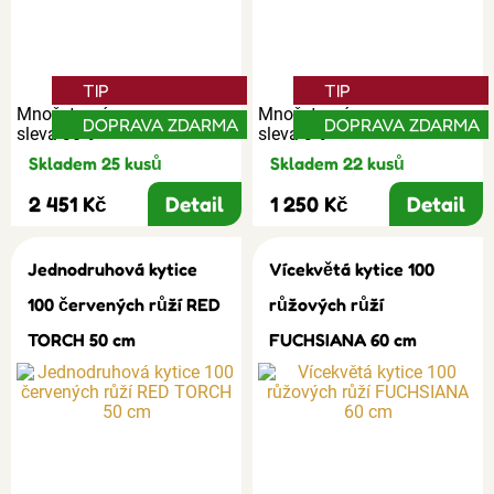
TIP
TIP
Množstevní
Množstevní
DOPRAVA ZDARMA
DOPRAVA ZDARMA
sleva 30%
sleva 3%
Skladem 25 kusů
Skladem 22 kusů
2 451 Kč
Detail
1 250 Kč
Detail
Jednodruhová kytice
Vícekvětá kytice 100
100 červených růží RED
růžových růží
TORCH 50 cm
FUCHSIANA 60 cm