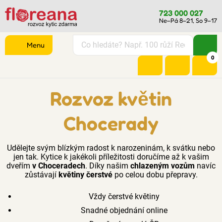
723 000 027
Ne–Pá 8–21, So 9–17
Menu
0
Rozvoz květin
Chocerady
Udělejte svým blízkým radost k narozeninám, k svátku nebo
jen tak. Kytice k jakékoli příležitosti doručíme až k vašim
dveřím
v Choceradech
. Díky našim
chlazeným vozům
navíc
zůstávají
květiny čerstvé
po celou dobu přepravy.
Vždy čerstvé květiny
Snadné objednání online