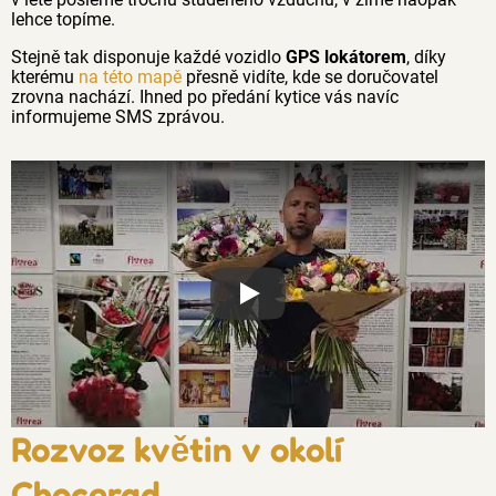
lehce topíme.
Stejně tak disponuje každé vozidlo
GPS lokátorem
, díky
kterému
na této mapě
přesně vidíte, kde se doručovatel
zrovna nachází. Ihned po předání kytice vás navíc
informujeme SMS zprávou.
Proč jsou květiny z Florea tak č
Rozvoz květin v okolí
Chocerad