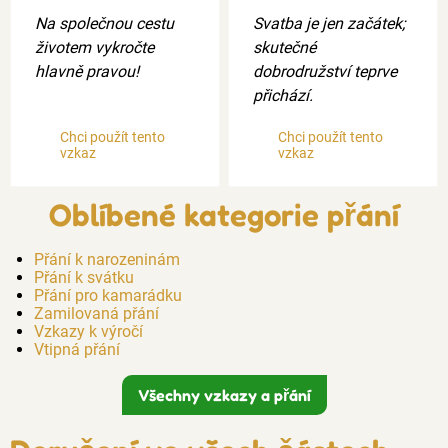
Na společnou cestu
Svatba je jen začátek;
životem vykročte
skutečné
hlavně pravou!
dobrodružství teprve
přichází.
Chci použít tento
Chci použít tento
vzkaz
vzkaz
Oblíbené kategorie přání
Přání k narozeninám
Přání k svátku
Přání pro kamarádku
Zamilovaná přání
Vzkazy k výročí
Vtipná přání
Všechny vzkazy a přání