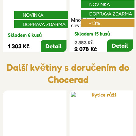
NOVINKA
DOPRAVA ZDARMA
NOVINKA
Množstevní
-13%
DOPRAVA ZDARMA
sleva 30%
Skladem 15 kusů
Skladem 6 kusů
2 383 Kč
Detail
1 303 Kč
Detail
2 078 Kč
Další květiny s doručením do
Chocerad