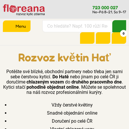
723 000 027
Ne–Pá 8–21, So 9–17
Menu
0
Rozvoz květin Hať
Potěšte své blízké, obchodní partnery nebo třeba jen sami
sebe čerstvou kyticí.
Do Hatě
nebo jinam po celé ČR ji
doručíme
chlazeným vozem
do
druhého pracovního dne
.
Kytici stačí
pohodlně objednat online
. Můžete se spolehnout
na náš rozvoz profesionálními kurýry.
Vždy čerstvé květiny
Snadné objednání online
Doručení po celé ČR