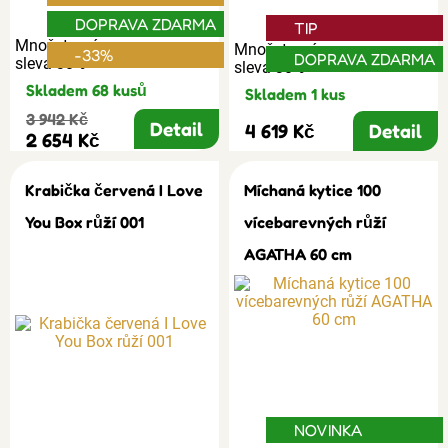
DOPRAVA ZDARMA
TIP
Množstevní
Množstevní
-33%
DOPRAVA ZDARMA
sleva 30%
sleva 30%
Skladem 68 kusů
Skladem 1 kus
3 942 Kč
Detail
4 619 Kč
Detail
2 654 Kč
Krabička červená I Love
Míchaná kytice 100
You Box růží 001
vícebarevných růží
AGATHA 60 cm
NOVINKA