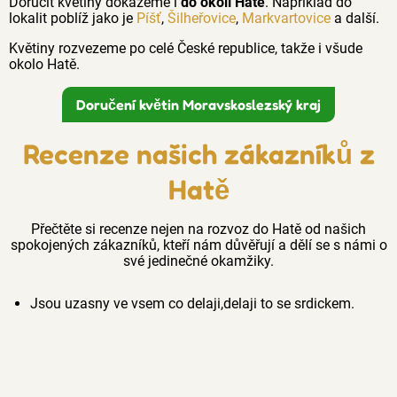
Doručit květiny dokážeme i
do okolí Hatě
. Například do
lokalit poblíž jako je
Píšť
,
Šilheřovice
,
Markvartovice
a další.
Květiny rozvezeme po celé České republice, takže i všude
okolo Hatě.
Doručení květin Moravskoslezský kraj
Recenze našich zákazníků z
Hatě
Přečtěte si recenze nejen na rozvoz do Hatě od našich
spokojených zákazníků, kteří nám důvěřují a dělí se s námi o
své jedinečné okamžiky.
Jsou uzasny ve vsem co delaji,delaji to se srdickem.