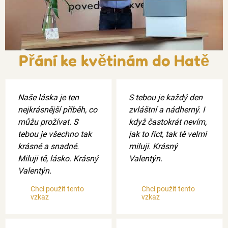
Přání ke květinám do Hatě
Naše láska je ten
S tebou je každý den
nejkrásnější příběh, co
zvláštní a nádherný. I
můžu prožívat. S
když častokrát nevím,
tebou je všechno tak
jak to říct, tak tě velmi
krásné a snadné.
miluji. Krásný
Miluji tě, lásko. Krásný
Valentýn.
Valentýn.
Chci použít tento
Chci použít tento
vzkaz
vzkaz