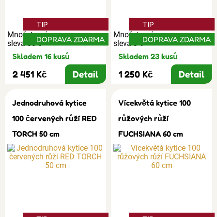
TIP
TIP
Množstevní
Množstevní
DOPRAVA ZDARMA
DOPRAVA ZDARMA
sleva 30%
sleva 3%
Skladem 16 kusů
Skladem 23 kusů
2 451 Kč
Detail
1 250 Kč
Detail
Jednodruhová kytice
Vícekvětá kytice 100
100 červených růží RED
růžových růží
TORCH 50 cm
FUCHSIANA 60 cm