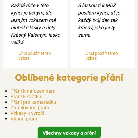
Každá růže v této
S láskou ti k MDŽ
kytici je tichým, ale
posílám kytici, ať je
jasným vzkazem mé
každý tvůj den tak
hluboké lásky a úcty.
krásný, jako jsi ty
Krásný Valentýn, lásko
sama.
veliká.
Chci použít tento
Chci použít tento
vzkaz
vzkaz
Oblíbené kategorie přání
Přání k narozeninám
Přání k svátku
Přání pro kamarádku
Zamilovaná přání
Vzkazy k výročí
Vtipná přání
Všechny vzkazy a přání