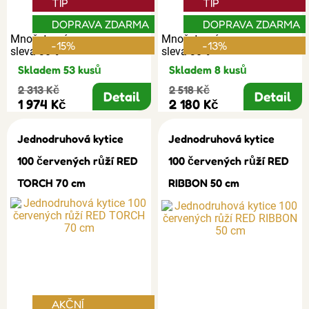
TIP
TIP
DOPRAVA ZDARMA
DOPRAVA ZDARMA
Množstevní
Množstevní
-15%
-13%
sleva 30%
sleva 30%
Skladem 53 kusů
Skladem 8 kusů
2 313 Kč
2 518 Kč
Detail
Detail
1 974 Kč
2 180 Kč
Jednodruhová kytice
Jednodruhová kytice
100 červených růží RED
100 červených růží RED
TORCH 70 cm
RIBBON 50 cm
AKČNÍ