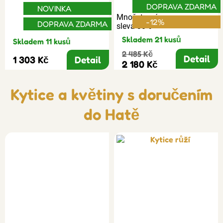
DOPRAVA ZDARMA
NOVINKA
Množstevní
-12%
DOPRAVA ZDARMA
sleva 30%
Skladem 21 kusů
Skladem 11 kusů
2 485 Kč
Detail
1 303 Kč
Detail
2 180 Kč
Kytice a květiny s doručením
do Hatě