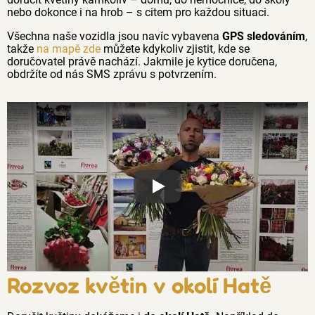
nebo dokonce i na hrob – s citem pro každou situaci.
Všechna naše vozidla jsou navíc vybavena
GPS sledováním
,
takže
na mapě zde
můžete kdykoliv zjistit, kde se
doručovatel právě nachází. Jakmile je kytice doručena,
obdržíte od nás SMS zprávu s potvrzením.
Proč jsou květiny z Florea tak č
Rozvoz květin v okolí Hatě