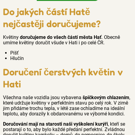
Do jakých částí Hatě
nejčastěji doručujeme?
Květiny
doručujeme do všech částí města Hať
. Obecně
umíme květiny doručit všude v Hati i po celé ČR.
Píšť
Hlučín
Doručení čerstvých květin v
Hati
Všechna naše vozidla jsou vybavena
špičkovým chlazením
,
které udržuje květiny v perfektním stavu po celý rok. V zimě
jim přidáme trochu tepla, v létě zase ochladíme na ideální
teplotu, aby dorazily k obdarovanému ve výborné kondici.
Doručování mají na starosti naši vyškolení kurýři
, kteří se
postarají o to, aby bylo každé předání perfektní. Zvládnou
doručit květiny kamkoliv – domů, do nemocnice, do školy