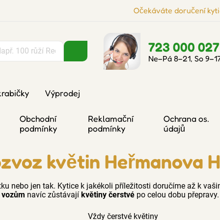
Očekáváte doručení kyti
723 000 027
Ne–Pá 8–21, So 9–1
krabičky
Výprodej
Obchodní
Reklamační
Ochrana os.
podmínky
podmínky
údajů
zvoz květin Heřmanova 
u nebo jen tak. Kytice k jakékoli příležitosti doručíme až k va
vozům
navíc zůstávají
květiny čerstvé
po celou dobu přepravy.
Vždy čerstvé květiny