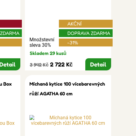
AKČNÍ
 ZDARMA
DOPRAVA ZDARMA
Množstevní
-31%
sleva 30%
Skladem 29 kusů
Detail
2 722 Kč
Detail
3 942 Kč
u Box
Míchaná kytice 100 vícebarevných
růží AGATHA 60 cm