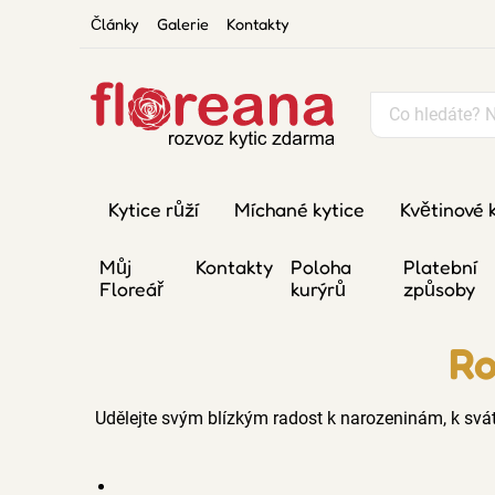
Články
Galerie
Kontakty
Kytice růží
Míchané kytice
Květinové 
Můj
Kontakty
Poloha
Platební
Floreář
kurýrů
způsoby
Ro
Udělejte svým blízkým radost k narozeninám, k svátk