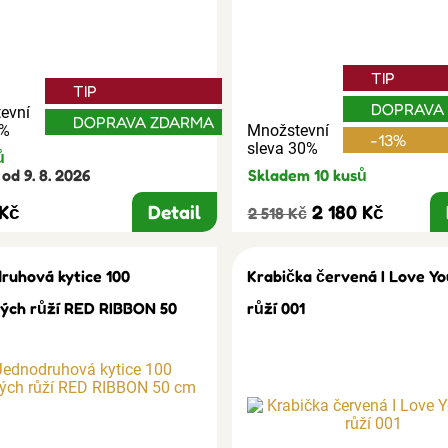
TIP
TIP
DOPRAVA
evní
DOPRAVA ZDARMA
3%
Množstevní
-13%
sleva 30%
ů
od 9. 8. 2026
Skladem 10 kusů
 Kč
Detail
2 180 Kč
2 518 Kč
ruhová kytice 100
Krabička červená I Love Yo
ých růží RED RIBBON 50
růží 001