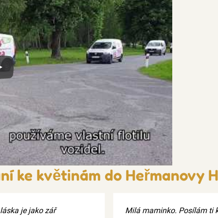
x
ní ke květinám do Heřmanovy 
láska je jako zář
Milá maminko. Posílám ti