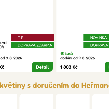
TIP
NOVINKA
evní
DOPRAVA ZDARMA
DOPRAVA
30%
15 kusů
od 9. 8. 2026
dodání od 9. 8. 2026
 Kč
Detail
1 303 Kč
 květiny s doručením do Heřma