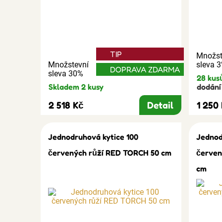
TIP
Množst
Množstevní
sleva 
DOPRAVA ZDARMA
sleva 30%
28 kus
Skladem 2 kusy
dodání 
2 518 Kč
Detail
1 250
Jednodruhová kytice 100
Jednod
červených růží RED TORCH 50 cm
červen
cm