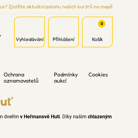
ce? Zjistěte aktuální polohu našich kurýrů na mapě
0
7
Vyhledávání
Přihlášení
Košík
Ochrana
Podmínky
Cookies
oznamovatelů
aukcí
Huť
šim dveřím
v Heřmanově Huti
. Díky našim
chlazeným