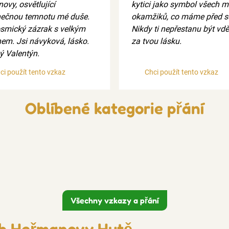
ovy, osvětlující
kytici jako symbol všech m
ečnou temnotu mé duše.
okamžiků, co máme před s
osmický zázrak s velkým
Nikdy ti nepřestanu být vd
em. Jsi návyková, lásko.
za tvou lásku.
ý Valentýn.
ci použít tento vzkaz
Chci použít tento vzkaz
Oblíbené kategorie přání
Všechny vzkazy a přání
ch Heřmanovy Hutě