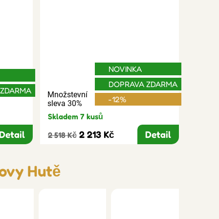
NOVINKA
DOPRAVA ZDARMA
 ZDARMA
Množstevní
-12%
sleva 30%
Skladem 7 kusů
Detail
2 213 Kč
Detail
2 518 Kč
novy Hutě