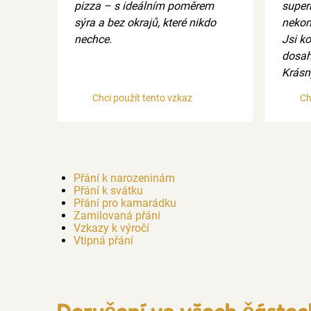
pizza – s ideálním poměrem
supern
sýra a bez okrajů, které nikdo
nekon
nechce.
Jsi k
dosah
Krásn
Chci použít tento vzkaz
Ch
Přání k narozeninám
Přání k svátku
Přání pro kamarádku
Zamilovaná přání
Vzkazy k výročí
Vtipná přání
Doručení ve všech částe