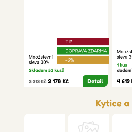
TIP
DOPRAVA ZDARMA
Množst
Množstevní
sleva 
-6%
sleva 30%
1 kus
Skladem 53 kusů
dodání 
2 178 Kč
Detail
4 619
2 313 Kč
Kytice a