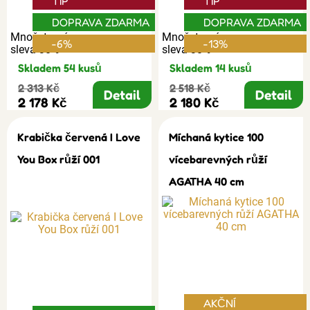
TIP
TIP
DOPRAVA ZDARMA
DOPRAVA ZDARMA
Množstevní
Množstevní
-6%
-13%
sleva 30%
sleva 30%
Skladem 54 kusů
Skladem 14 kusů
2 313 Kč
2 518 Kč
Detail
Detail
2 178 Kč
2 180 Kč
Krabička červená I Love
Míchaná kytice 100
You Box růží 001
vícebarevných růží
AGATHA 40 cm
AKČNÍ