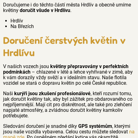
Doručujeme i do těchto částí města Hrdlív a obecně umíme
květiny
doručit všude v Hrdlívu
.
Hrdlív
Na Březích
Doručení čerstvých květin v
Hrdlívu
V našich vozech jsou
květiny přepravovány v perfektních
podmínkách
– chlazené v létě a lehce vyhřívané v zimě, aby
k vám dorazily vždy svěží a v ideálním stavu. Naše flotila
vozidel se stará o dopravu květin po celé České republice.
Naši
kurýři jsou zkušení profesionálové
, kteří rozumí tomu,
jak doručit květiny tak, aby byl zážitek pro obdarovaného co
nejpříjemnější. Mají cit pro diskrétnost, ale také pro zlehčení
napjaté atmosféry, a zvládnou doručit květiny kamkoliv
potřebujete.
Sledování doručení je snadné díky
GPS systémům
, kterými
jsou naše vozidla vybavena. Celou cestu můžete sledovat
na
mapě zde
. Po úspěšném předání kytice vás okamžitě