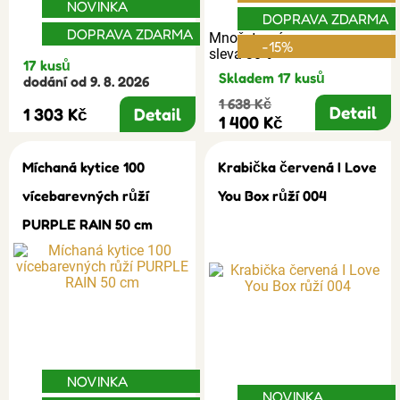
NOVINKA
DOPRAVA ZDARMA
DOPRAVA ZDARMA
Množstevní
-15%
sleva 30%
17 kusů
Skladem 17 kusů
dodání od 9. 8. 2026
1 638 Kč
Detail
1 303 Kč
Detail
1 400 Kč
Míchaná kytice 100
Krabička červená I Love
vícebarevných růží
You Box růží 004
PURPLE RAIN 50 cm
NOVINKA
NOVINKA