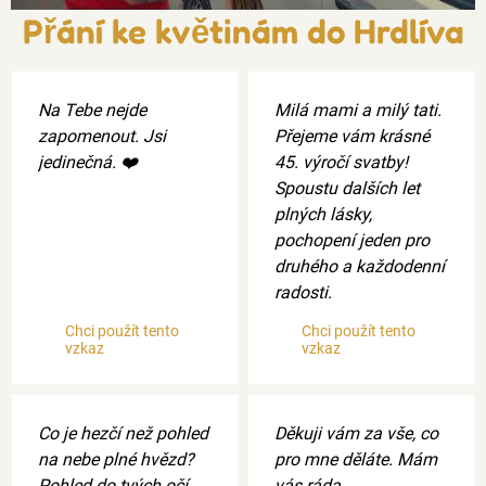
Přání ke květinám do Hrdlíva
Na Tebe nejde
Milá mami a milý tati.
zapomenout. Jsi
Přejeme vám krásné
jedinečná. ❤️
45. výročí svatby!
Spoustu dalších let
plných lásky,
pochopení jeden pro
druhého a každodenní
radosti.
Chci použít tento
Chci použít tento
vzkaz
vzkaz
Co je hezčí než pohled
Děkuji vám za vše, co
na nebe plné hvězd?
pro mne děláte. Mám
Pohled do tvých očí.
vás ráda.