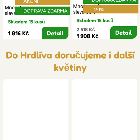
AKČNÍ
Množstevní
Množstevní
-24%
DOPRAVA ZDARMA
sleva 30%
sleva 31%
Skladem 15 kusů
Skladem 15 kusů
2 518 Kč
Detail
1 816 Kč
Detail
1 908 Kč
Do Hrdlíva doručujeme i další
květiny