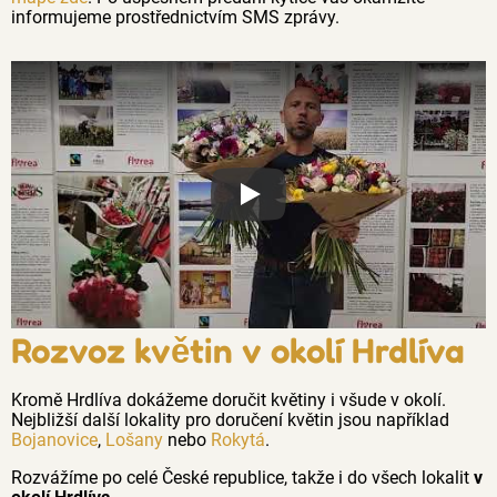
informujeme prostřednictvím SMS zprávy.
Proč jsou květiny z Florea tak č
Rozvoz květin v okolí Hrdlíva
Kromě Hrdlíva dokážeme doručit květiny i všude v okolí.
Nejbližší další lokality pro doručení květin jsou například
Bojanovice
,
Lošany
nebo
Rokytá
.
Rozvážíme po celé České republice, takže i do všech lokalit
v