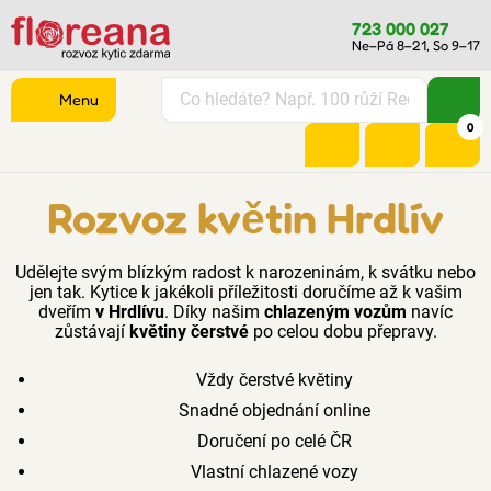
723 000 027
Ne–Pá 8–21, So 9–17
Menu
0
Rozvoz květin Hrdlív
Udělejte svým blízkým radost k narozeninám, k svátku nebo
jen tak. Kytice k jakékoli příležitosti doručíme až k vašim
dveřím
v Hrdlívu
. Díky našim
chlazeným vozům
navíc
zůstávají
květiny čerstvé
po celou dobu přepravy.
Vždy čerstvé květiny
Snadné objednání online
Doručení po celé ČR
Vlastní chlazené vozy