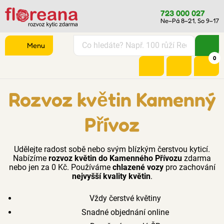
723 000 027
Ne–Pá 8–21, So 9–17
Menu
0
Rozvoz květin Kamenný
Přívoz
Udělejte radost sobě nebo svým blízkým čerstvou kyticí.
Nabízíme
rozvoz květin do Kamenného Přívozu
zdarma
nebo jen za 0 Kč. Používáme
chlazené vozy
pro zachování
nejvyšší kvality květin
.
Vždy čerstvé květiny
Snadné objednání online