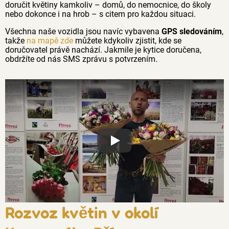
doručit květiny kamkoliv – domů, do nemocnice, do školy
nebo dokonce i na hrob – s citem pro každou situaci.
Všechna naše vozidla jsou navíc vybavena
GPS sledováním
,
takže
na mapě zde
můžete kdykoliv zjistit, kde se
doručovatel právě nachází. Jakmile je kytice doručena,
obdržíte od nás SMS zprávu s potvrzením.
Proč jsou květiny z Florea tak č
Rozvoz květin v okolí