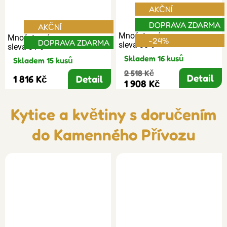
AKČNÍ
DOPRAVA ZDARMA
AKČNÍ
Množstevní
Množstevní
-24%
DOPRAVA ZDARMA
sleva 30%
sleva 31%
Skladem 16 kusů
Skladem 15 kusů
2 518 Kč
Detail
1 816 Kč
Detail
1 908 Kč
Kytice a květiny s doručením
do Kamenného Přívozu