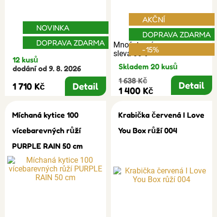
AKČNÍ
NOVINKA
DOPRAVA ZDARMA
DOPRAVA ZDARMA
Množstevní
-15%
sleva 30%
12 kusů
Skladem 20 kusů
dodání od 9. 8. 2026
1 638 Kč
Detail
1 710 Kč
Detail
1 400 Kč
Míchaná kytice 100
Krabička červená I Love
vícebarevných růží
You Box růží 004
PURPLE RAIN 50 cm