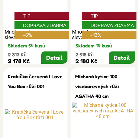
TIP
TIP
DOPRAVA ZDARMA
DOPRAVA ZDARMA
Množstevní
Množstevní
-6%
-13%
sleva 30%
sleva 30%
Skladem 54 kusů
Skladem 14 kusů
2 313 Kč
2 518 Kč
Detail
Detail
2 178 Kč
2 180 Kč
Krabička červená I Love
Míchaná kytice 100
You Box růží 001
vícebarevných růží
AGATHA 40 cm