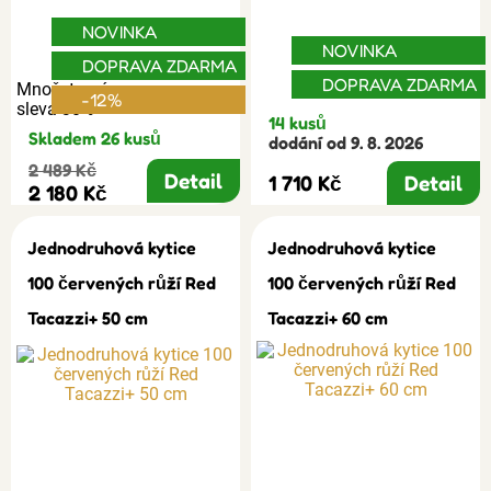
NOVINKA
NOVINKA
DOPRAVA ZDARMA
DOPRAVA ZDARMA
Množstevní
-12%
sleva 30%
14 kusů
Skladem 26 kusů
dodání od 9. 8. 2026
2 489 Kč
Detail
1 710 Kč
Detail
2 180 Kč
Jednodruhová kytice
Jednodruhová kytice
100 červených růží Red
100 červených růží Red
Tacazzi+ 50 cm
Tacazzi+ 60 cm