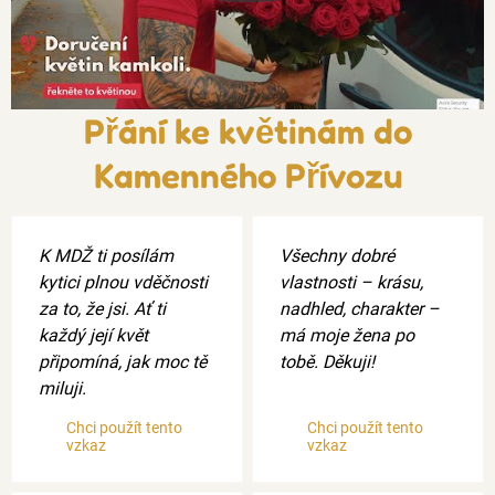
Přání ke květinám do
Kamenného Přívozu
K MDŽ ti posílám
Všechny dobré
kytici plnou vděčnosti
vlastnosti – krásu,
za to, že jsi. Ať ti
nadhled, charakter –
každý její květ
má moje žena po
připomíná, jak moc tě
tobě. Děkuji!
miluji.
Chci použít tento
Chci použít tento
vzkaz
vzkaz