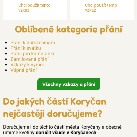
Chci použít tento
Chci použít tento
vzkaz
vzkaz
Oblíbené kategorie přání
Přání k narozeninám
Přání k svátku
Přání pro kamarádku
Zamilovaná přání
Vzkazy k výročí
Vtipná přání
Všechny vzkazy a přání
Do jakých částí Koryčan
nejčastěji doručujeme?
Doručujeme i do těchto částí města Koryčany a obecně
umíme květiny
doručit všude v Koryčanech
.