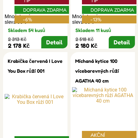
TIP
TIP
DOPRAVA ZDARMA
DOPRAVA ZDARMA
Množstevní
Množstevní
-6%
-13%
sleva 30%
sleva 30%
Skladem 54 kusů
Skladem 11 kusů
2 313 Kč
2 518 Kč
Detail
Detail
2 178 Kč
2 180 Kč
Krabička červená I Love
Míchaná kytice 100
You Box růží 001
vícebarevných růží
AGATHA 40 cm
AKČNÍ