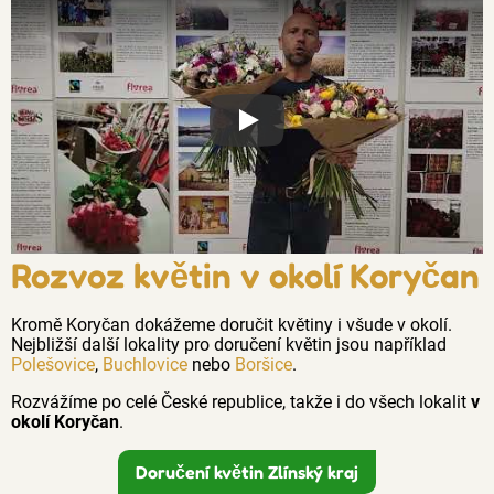
Proč jsou květiny z Florea tak č
Rozvoz květin v okolí Koryčan
Kromě Koryčan dokážeme doručit květiny i všude v okolí.
Nejbližší další lokality pro doručení květin jsou například
Polešovice
,
Buchlovice
nebo
Boršice
.
Rozvážíme po celé České republice, takže i do všech lokalit
v
okolí Koryčan
.
Doručení květin Zlínský kraj