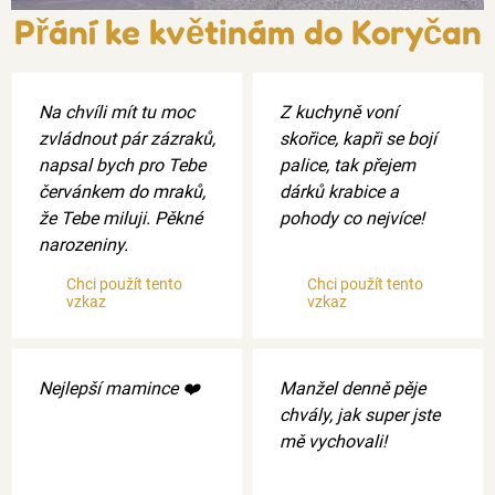
Přání ke květinám do Koryčan
Na chvíli mít tu moc
Z kuchyně voní
zvládnout pár zázraků,
skořice, kapři se bojí
napsal bych pro Tebe
palice, tak přejem
červánkem do mraků,
dárků krabice a
že Tebe miluji. Pěkné
pohody co nejvíce!
narozeniny.
Chci použít tento
Chci použít tento
vzkaz
vzkaz
Nejlepší mamince ❤️
Manžel denně pěje
chvály, jak super jste
mě vychovali!