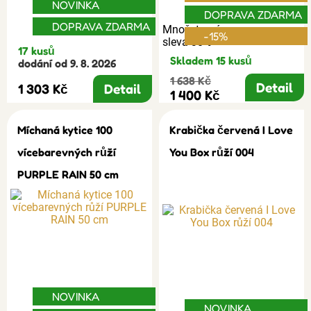
NOVINKA
DOPRAVA ZDARMA
DOPRAVA ZDARMA
Množstevní
-15%
sleva 30%
17 kusů
Skladem 15 kusů
dodání od 9. 8. 2026
1 638 Kč
Detail
1 303 Kč
Detail
1 400 Kč
Míchaná kytice 100
Krabička červená I Love
vícebarevných růží
You Box růží 004
PURPLE RAIN 50 cm
NOVINKA
NOVINKA