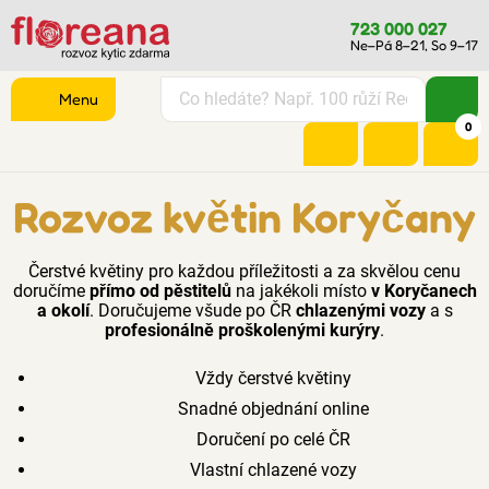
723 000 027
Ne–Pá 8–21, So 9–17
Menu
0
Rozvoz květin Koryčany
Čerstvé květiny pro každou příležitosti a za skvělou cenu
doručíme
přímo od pěstitelů
na jakékoli místo
v Koryčanech
a okolí
. Doručujeme všude po ČR
chlazenými vozy
a s
profesionálně proškolenými kurýry
.
Vždy čerstvé květiny
Snadné objednání online
Doručení po celé ČR
Vlastní chlazené vozy