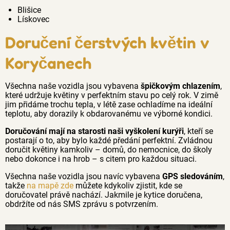
Blišice
Lískovec
Doručení čerstvých květin v
Koryčanech
Všechna naše vozidla jsou vybavena
špičkovým chlazením
,
které udržuje květiny v perfektním stavu po celý rok. V zimě
jim přidáme trochu tepla, v létě zase ochladíme na ideální
teplotu, aby dorazily k obdarovanému ve výborné kondici.
Doručování mají na starosti naši vyškolení kurýři
, kteří se
postarají o to, aby bylo každé předání perfektní. Zvládnou
doručit květiny kamkoliv – domů, do nemocnice, do školy
nebo dokonce i na hrob – s citem pro každou situaci.
Všechna naše vozidla jsou navíc vybavena
GPS sledováním
,
takže
na mapě zde
můžete kdykoliv zjistit, kde se
doručovatel právě nachází. Jakmile je kytice doručena,
obdržíte od nás SMS zprávu s potvrzením.