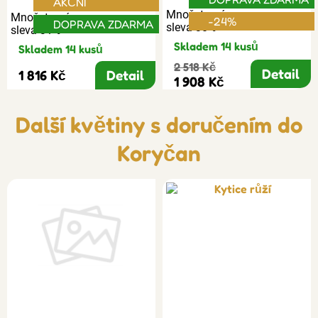
AKČNÍ
Množstevní
Množstevní
-24%
DOPRAVA ZDARMA
sleva 30%
sleva 31%
Skladem 14 kusů
Skladem 14 kusů
2 518 Kč
Detail
1 816 Kč
Detail
1 908 Kč
Další květiny s doručením do
Koryčan