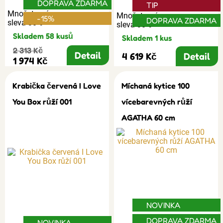
DOPRAVA ZDARMA
TIP
Množstevní
Množstevní
-15%
DOPRAVA ZDARMA
sleva 30%
sleva 30%
Skladem 58 kusů
Skladem 1 kus
2 313 Kč
Detail
4 619 Kč
Detail
1 974 Kč
Krabička červená I Love
Míchaná kytice 100
You Box růží 001
vícebarevných růží
AGATHA 60 cm
NOVINKA
DOPRAVA ZDARMA
NOVINKA