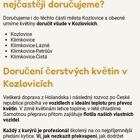
nejčastěji doručujeme?
Doručujeme i do těchto částí města Kozlovice a obecně
umíme květiny
doručit všude v Kozlovicích
.
Kozlovice
Klimkovice
Klimkovice-Lázně
Klimkovice-Petršův
Klimkovice-Čistá
Doručení čerstvých květin v
Kozlovicích
Veškerá doprava z Holandska i následný rozvoz po České
republice probíhá ve
vozidlech s ideální teplotu pro převoz
květin
. V zimě květinám lehce topíme, v létě chladíme.
Samotnou přepravu přitom zajištuje
flotila našich vlastních
vozidel
.
Každý z kurýrů je profesionál
školený na co nejpříjemnější
předání kytice.
Ví, jak nezkazit překvapení
, jak dodržet