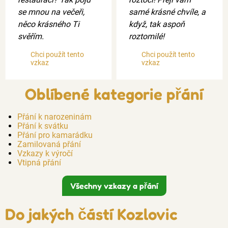
se mnou na večeři,
samé krásné chvíle, a
něco krásného Ti
když, tak aspoň
svěřím.
roztomilé!
Chci použít tento
Chci použít tento
vzkaz
vzkaz
Oblíbené kategorie přání
Přání k narozeninám
Přání k svátku
Přání pro kamarádku
Zamilovaná přání
Vzkazy k výročí
Vtipná přání
Všechny vzkazy a přání
Do jakých částí Kozlovic