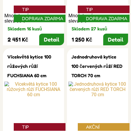
TIP
TIP
Množstevní
Množstevní
DOPRAVA ZDARMA
DOPRAVA ZDARMA
sleva 30%
sleva 3%
Skladem 16 kusů
Skladem 27 kusů
2 451 Kč
Detail
1 250 Kč
Detail
Vícekvětá kytice 100
Jednodruhová kytice
růžových růží
100 červených růží RED
FUCHSIANA 60 cm
TORCH 70 cm
TIP
AKČNÍ