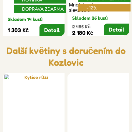
Množstevní
-12%
DOPRAVA ZDARMA
sleva 30%
Skladem 26 kusů
Skladem 14 kusů
2 485 Kč
Detail
1 303 Kč
Detail
2 180 Kč
Další květiny s doručením do
Kozlovic