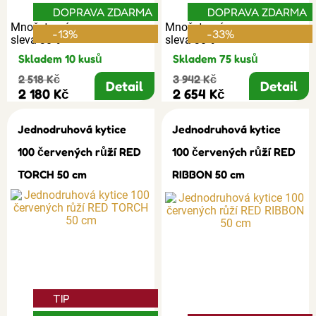
DOPRAVA ZDARMA
DOPRAVA ZDARMA
Množstevní
Množstevní
-13%
-33%
sleva 30%
sleva 30%
Skladem 10 kusů
Skladem 75 kusů
2 518 Kč
3 942 Kč
Detail
Detail
2 180 Kč
2 654 Kč
Jednodruhová kytice
Jednodruhová kytice
100 červených růží RED
100 červených růží RED
TORCH 50 cm
RIBBON 50 cm
TIP