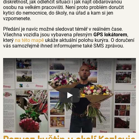
diskrétnost, jak odlehčit situaci i jak najít obdarovanou
osobu na velkém pracovišti. Není proto problém doručit
kytici do nemocnice, do školy, na úřad a kam si jen
vzpomenete.
Předání je navíc možné sledovat téměř v reálném čase.
Všechna vozidla jsou vybavena přesným
GPS lokátorem
,
který
na této mapě
ukáže aktuální polohu kurýra. O doručení
vás samozřejmě ihned informujeme také SMS zprávou.
Proč jsou květiny z Florea tak č
Rozvoz květin v okolí Kozlovic