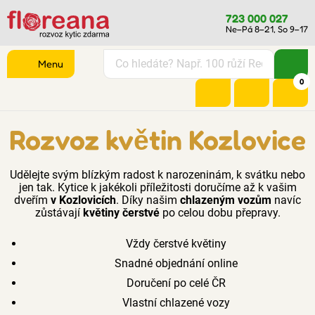
723 000 027
Ne–Pá 8–21, So 9–17
Menu
0
Rozvoz květin Kozlovice
Udělejte svým blízkým radost k narozeninám, k svátku nebo
jen tak. Kytice k jakékoli příležitosti doručíme až k vašim
dveřím
v Kozlovicích
. Díky našim
chlazeným vozům
navíc
zůstávají
květiny čerstvé
po celou dobu přepravy.
Vždy čerstvé květiny
Snadné objednání online
Doručení po celé ČR
Vlastní chlazené vozy