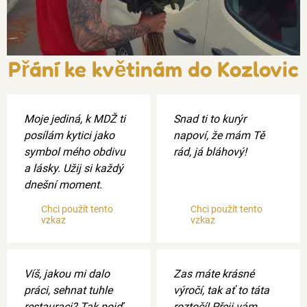
Přání ke květinám do Kozlovic
Moje jediná, k MDŽ ti
Snad ti to kurýr
posílám kytici jako
napoví, že mám Tě
symbol mého obdivu
rád, já bláhový!
a lásky. Užij si každý
dnešní moment.
Chci použít tento
Chci použít tento
vzkaz
vzkaz
Víš, jakou mi dalo
Zas máte krásné
práci, sehnat tuhle
výročí, tak ať to táta
restauraci? Tak pojď
roztočí! Přeji vám