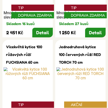
TIP
TIP
Množstevní
Množstevní
DOPRAVA ZDARMA
DOPRAVA ZDARMA
sleva 30%
sleva 3%
Skladem 16 kusů
Skladem 27 kusů
2 451 Kč
Detail
1 250 Kč
Detail
Vícekvětá kytice 100
Jednodruhová kytice
růžových růží
100 červených růží RED
FUCHSIANA 60 cm
TORCH 70 cm
TIP
AKČNÍ