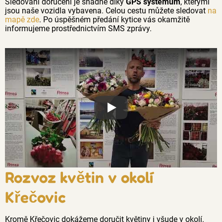
Sledování doručení je snadné díky
GPS systémům
, kterými
jsou naše vozidla vybavena. Celou cestu můžete sledovat
na
mapě zde
. Po úspěšném předání kytice vás okamžitě
informujeme prostřednictvím SMS zprávy.
Proč jsou květiny z Florea tak č
Rozvoz květin v okolí
Křečovic
Kromě Křečovic dokážeme doručit květiny i všude v okolí.