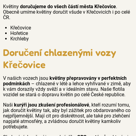
Květiny
doručujeme do všech částí města Křečovice
.
Obecně umíme květiny doručit všude v Křečovicích i po celé
ČR.
Křečovice
Hořetice
Krchleby
Doručení chlazenými vozy
Křečovice
V našich vozech jsou
květiny přepravovány v perfektních
podmínkách
– chlazené v létě a lehce vyhřívané v zimě, aby
k vám dorazily vždy svěží a v ideálním stavu. Naše flotila
vozidel se stará o dopravu květin po celé České republice.
Naši
kurýři jsou zkušení profesionálové
, kteří rozumí tomu,
jak doručit květiny tak, aby byl zážitek pro obdarovaného co
nejpříjemnější. Mají cit pro diskrétnost, ale také pro zlehčení
napjaté atmosféry, a zvládnou doručit květiny kamkoliv
potřebujete.