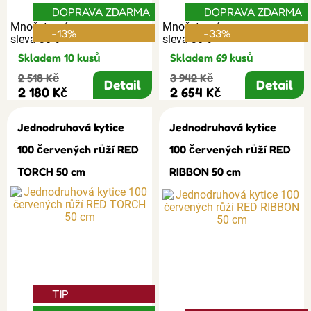
DOPRAVA ZDARMA
DOPRAVA ZDARMA
Množstevní
Množstevní
-13%
-33%
sleva 30%
sleva 30%
Skladem 10 kusů
Skladem 69 kusů
2 518 Kč
3 942 Kč
Detail
Detail
2 180 Kč
2 654 Kč
Jednodruhová kytice
Jednodruhová kytice
100 červených růží RED
100 červených růží RED
TORCH 50 cm
RIBBON 50 cm
TIP