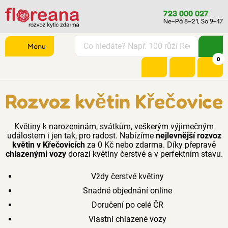
723 000 027
Ne–Pá 8–21, So 9–17
Menu
0
Rozvoz květin Křečovice
Květiny k narozeninám, svátkům, veškerým výjimečným
událostem i jen tak, pro radost. Nabízíme
nejlevnější rozvoz
květin v Křečovicích
za 0 Kč nebo zdarma. Díky přepravě
chlazenými vozy
dorazí květiny čerstvé a v perfektním stavu.
Vždy čerstvé květiny
Snadné objednání online
Doručení po celé ČR
Vlastní chlazené vozy