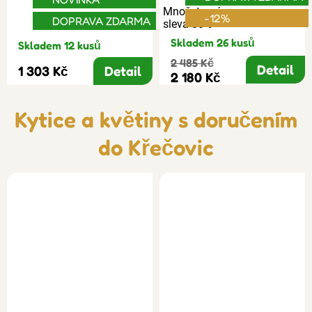
Množstevní
-12%
DOPRAVA ZDARMA
sleva 30%
Skladem 26 kusů
Skladem 12 kusů
2 485 Kč
Detail
1 303 Kč
Detail
2 180 Kč
Kytice a květiny s doručením
do Křečovic