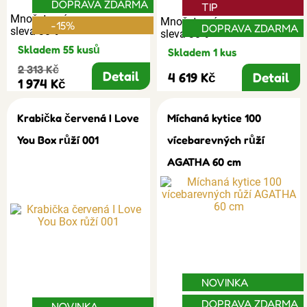
DOPRAVA ZDARMA
TIP
Množstevní
Množstevní
-15%
DOPRAVA ZDARMA
sleva 30%
sleva 30%
Skladem 55 kusů
Skladem 1 kus
2 313 Kč
Detail
4 619 Kč
Detail
1 974 Kč
Krabička červená I Love
Míchaná kytice 100
You Box růží 001
vícebarevných růží
AGATHA 60 cm
NOVINKA
DOPRAVA ZDARMA
NOVINKA