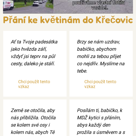
Přání ke květinám do Křečovic
Ať ta Tvoje padesátka
Brzy se nám uzdrav,
jako hvězda září,
babičko, abychom
vždyť jsi teprv na půl
mohli za tebou přijet
cesty, daleko je stáří.
co nejdřív. Myslíme na
tebe.
Chci použít tento
Chci použít tento
vzkaz
vzkaz
Země se otočila, aby
Posílám ti, babičko, k
nás přiblížila. Otočila
MDŽ kytici s přáním,
se kolem své osy i
abys každý den
kolem nás, abych Tě
prožila s úsměvem a s