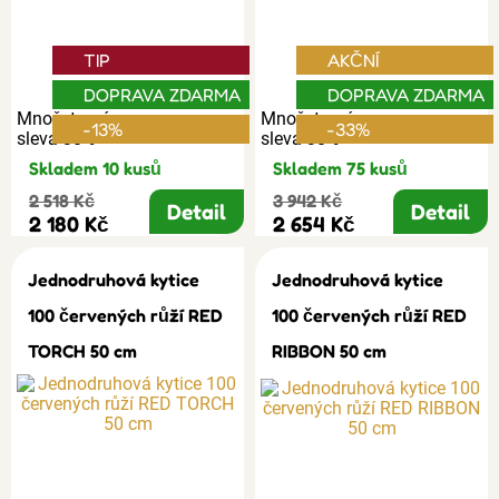
TIP
AKČNÍ
DOPRAVA ZDARMA
DOPRAVA ZDARMA
Množstevní
Množstevní
-13%
-33%
sleva 30%
sleva 30%
Skladem 10 kusů
Skladem 75 kusů
2 518 Kč
3 942 Kč
Detail
Detail
2 180 Kč
2 654 Kč
Jednodruhová kytice
Jednodruhová kytice
100 červených růží RED
100 červených růží RED
TORCH 50 cm
RIBBON 50 cm