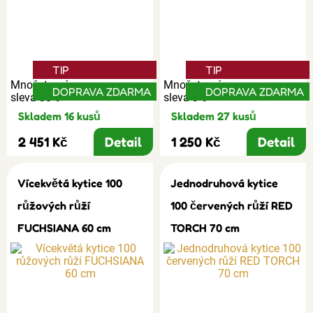
TIP
TIP
Množstevní
Množstevní
DOPRAVA ZDARMA
DOPRAVA ZDARMA
sleva 30%
sleva 3%
Skladem 16 kusů
Skladem 27 kusů
2 451 Kč
Detail
1 250 Kč
Detail
Vícekvětá kytice 100
Jednodruhová kytice
růžových růží
100 červených růží RED
FUCHSIANA 60 cm
TORCH 70 cm