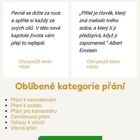
Pevně ​​se držte za ruce
„Přítel je člověk, který
a splňte si každý ze
zná melodii tvého
svých cílů. V této nové
srdce, a který ti ji
kapitole života vám
předzpívá, když ji
přeji to nejlepší.
zapomeneš.“ Albert
Einstein
Chci použít tento
Chci použít tento
vzkaz
vzkaz
Oblíbené kategorie přání
Přání k narozeninám
Přání k svátku
Přání pro kamarádku
Zamilovaná přání
Vzkazy k výročí
Vtipná přání