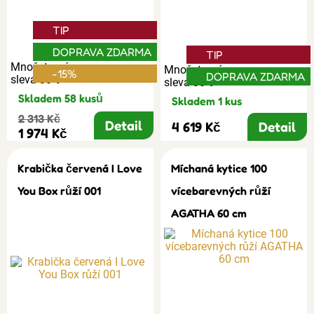
TIP
DOPRAVA ZDARMA
TIP
Množstevní
Množstevní
-15%
DOPRAVA ZDARMA
sleva 30%
sleva 30%
Skladem 58 kusů
Skladem 1 kus
2 313 Kč
Detail
4 619 Kč
Detail
1 974 Kč
Krabička červená I Love
Míchaná kytice 100
You Box růží 001
vícebarevných růží
AGATHA 60 cm