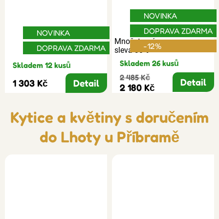
NOVINKA
DOPRAVA ZDARMA
NOVINKA
Množstevní
-12%
DOPRAVA ZDARMA
sleva 30%
Skladem 26 kusů
Skladem 12 kusů
2 485 Kč
Detail
1 303 Kč
Detail
2 180 Kč
Kytice a květiny s doručením
do Lhoty u Příbramě