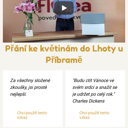
Xxx
Přání ke květinám do Lhoty u
Příbramě
Za všechny složené
"Budu ctít Vánoce ve
zkoušky, jsi prostě
svém srdci a snažit se
nejlepší.
je udržet po celý rok."
Charles Dickens
Chci použít tento
Chci použít tento
vzkaz
vzkaz