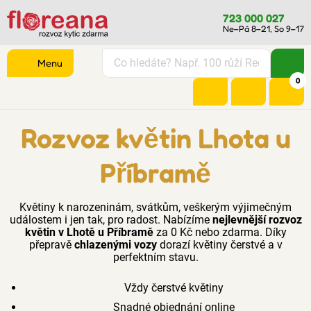
723 000 027
Ne–Pá 8–21, So 9–17
Menu
0
Rozvoz květin Lhota u
Příbramě
Květiny k narozeninám, svátkům, veškerým výjimečným
událostem i jen tak, pro radost. Nabízíme
nejlevnější rozvoz
květin v Lhotě u Příbramě
za 0 Kč nebo zdarma. Díky
přepravě
chlazenými vozy
dorazí květiny čerstvé a v
perfektním stavu.
Vždy čerstvé květiny
Snadné objednání online