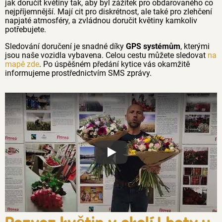
jak doručit květiny tak, aby byl zážitek pro obdarovaného co
nejpříjemnější. Mají cit pro diskrétnost, ale také pro zlehčení
napjaté atmosféry, a zvládnou doručit květiny kamkoliv
potřebujete.
Sledování doručení je snadné díky
GPS systémům
, kterými
jsou naše vozidla vybavena. Celou cestu můžete sledovat
na
mapě zde
. Po úspěšném předání kytice vás okamžitě
informujeme prostřednictvím SMS zprávy.
Proč jsou květiny z Florea tak č
Rozvoz květin v okolí Lhoty u