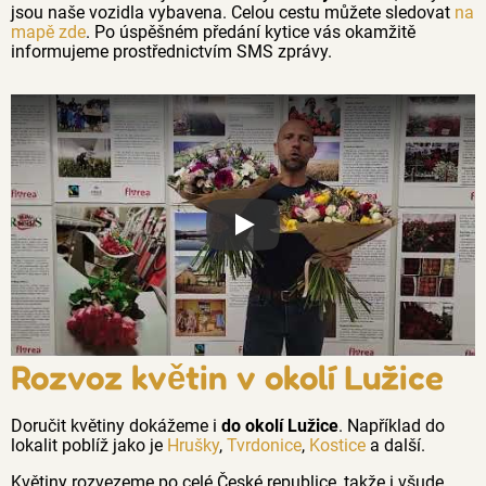
jsou naše vozidla vybavena. Celou cestu můžete sledovat
na
mapě zde
. Po úspěšném předání kytice vás okamžitě
informujeme prostřednictvím SMS zprávy.
Proč jsou květiny z Florea tak č
Rozvoz květin v okolí Lužice
Doručit květiny dokážeme i
do okolí Lužice
. Například do
lokalit poblíž jako je
Hrušky
,
Tvrdonice
,
Kostice
a další.
Květiny rozvezeme po celé České republice, takže i všude