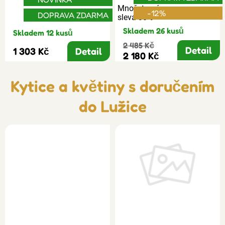
Množstevní
-12%
DOPRAVA ZDARMA
sleva 30%
Skladem 26 kusů
Skladem 12 kusů
2 485 Kč
Detail
1 303 Kč
Detail
2 180 Kč
Kytice a květiny s doručením
do Lužice