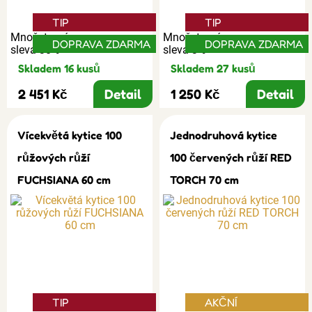
TIP
TIP
Množstevní
Množstevní
DOPRAVA ZDARMA
DOPRAVA ZDARMA
sleva 30%
sleva 3%
Skladem 16 kusů
Skladem 27 kusů
2 451 Kč
Detail
1 250 Kč
Detail
Vícekvětá kytice 100
Jednodruhová kytice
růžových růží
100 červených růží RED
FUCHSIANA 60 cm
TORCH 70 cm
TIP
AKČNÍ