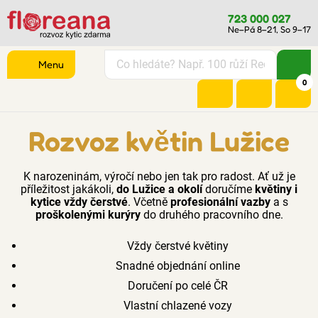
723 000 027
Ne–Pá 8–21, So 9–17
Menu
0
Rozvoz květin Lužice
K narozeninám, výročí nebo jen tak pro radost. Ať už je
příležitost jakákoli,
do Lužice a okolí
doručíme
květiny i
kytice vždy čerstvé
. Včetně
profesionální vazby
a s
proškolenými kurýry
do druhého pracovního dne.
Vždy čerstvé květiny
Snadné objednání online
Doručení po celé ČR
Vlastní chlazené vozy