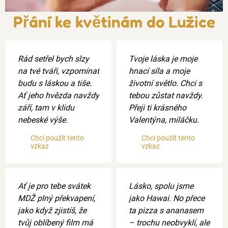
Přání ke květinám do Lužice
Rád setřel bych slzy
Tvoje láska je moje
na tvé tváři, vzpomínat
hnací síla a moje
budu s láskou a tiše.
životní světlo. Chci s
Ať jeho hvězda navždy
tebou zůstat navždy.
září, tam v klidu
Přeji ti krásného
nebeské výše.
Valentýna, miláčku.
Chci použít tento
Chci použít tento
vzkaz
vzkaz
Ať je pro tebe svátek
Lásko, spolu jsme
MDŽ plný překvapení,
jako Hawai. No přece
jako když zjistíš, že
ta pizza s ananasem
tvůj oblíbený film má
– trochu neobvyklí, ale