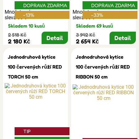
DOPRAVA ZDARMA
DOPRAVA ZDARMA
Množstevní
Množstevní
-13%
-33%
sleva 30%
sleva 30%
Skladem 10 kusů
Skladem 69 kusů
2 518 Kč
3 942 Kč
Detail
Detail
2 180 Kč
2 654 Kč
Jednodruhová kytice
Jednodruhová kytice
100 červených růží RED
100 červených růží RED
TORCH 50 cm
RIBBON 50 cm
TIP