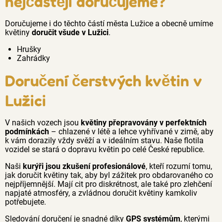
nejčastěji doručujeme?
Doručujeme i do těchto částí města Lužice a obecně umíme
květiny
doručit všude v Lužici
.
Hrušky
Zahrádky
Doručení čerstvých květin v
Lužici
V našich vozech jsou
květiny přepravovány v perfektních
podmínkách
– chlazené v létě a lehce vyhřívané v zimě, aby
k vám dorazily vždy svěží a v ideálním stavu. Naše flotila
vozidel se stará o dopravu květin po celé České republice.
Naši
kurýři jsou zkušení profesionálové
, kteří rozumí tomu,
jak doručit květiny tak, aby byl zážitek pro obdarovaného co
nejpříjemnější. Mají cit pro diskrétnost, ale také pro zlehčení
napjaté atmosféry, a zvládnou doručit květiny kamkoliv
potřebujete.
Sledování doručení je snadné díky
GPS systémům
, kterými