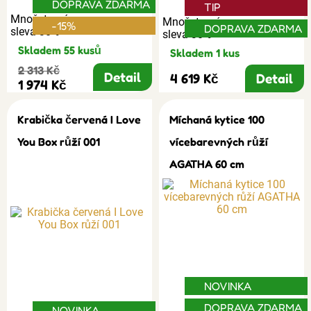
DOPRAVA ZDARMA
TIP
Množstevní
Množstevní
-15%
DOPRAVA ZDARMA
sleva 30%
sleva 30%
Skladem 55 kusů
Skladem 1 kus
2 313 Kč
Detail
4 619 Kč
Detail
1 974 Kč
Krabička červená I Love
Míchaná kytice 100
You Box růží 001
vícebarevných růží
AGATHA 60 cm
NOVINKA
DOPRAVA ZDARMA
NOVINKA