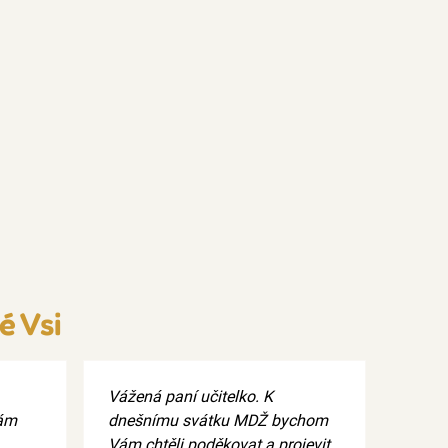
é Vsi
Vážená paní učitelko. K
vám
dnešnímu svátku MDŽ bychom
Vám chtěli poděkovat a projevit