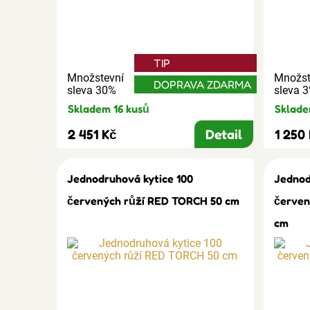
TIP
Množstevní
Množst
DOPRAVA ZDARMA
sleva 30%
sleva 
Skladem 16 kusů
Sklade
2 451 Kč
Detail
1 250
Jednodruhová kytice 100
Jednod
červených růží RED TORCH 50 cm
červen
cm