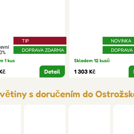
TIP
NOVINKA
evní
DOPRAVA ZDARMA
DOPRAVA
30%
m 1 kus
Skladem 12 kusů
 Kč
Detail
1 303 Kč
květiny s doručením do Ostrožsk