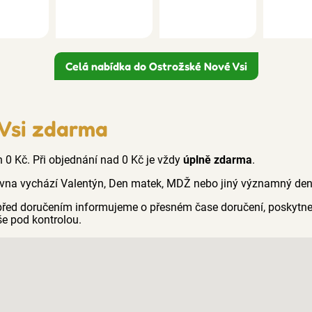
Celá nabídka do Ostrožské Nové Vsi
 Vsi zdarma
n 0 Kč. Při objednání nad 0 Kč je vždy
úplně zdarma
.
vna vychází Valentýn, Den matek, MDŽ nebo jiný významný den n
 před doručením informujeme o přesném čase doručení, poskytne
še pod kontrolou.