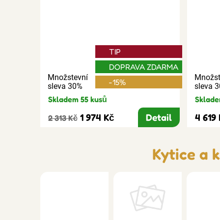
TIP
DOPRAVA ZDARMA
Množstevní
Množst
-15%
sleva 30%
sleva 
Skladem 55 kusů
Sklade
1 974 Kč
Detail
4 619
2 313 Kč
Kytice a 