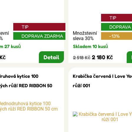
TIP
TIP
DOPRAVA
evní
Množstevní
DOPRAVA ZDARMA
-13%
3%
sleva 30%
m 27 kusů
Skladem 10 kusů
 Kč
Detail
2 180 Kč
2 518 Kč
ruhová kytice 100
Krabička červená I Love Yo
ých růží RED RIBBON 50
růží 001