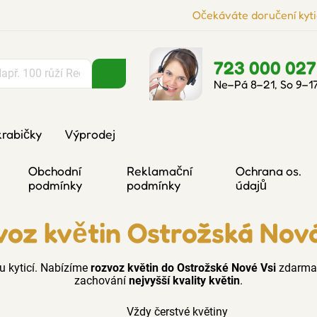
Očekáváte doručení kyti
723 000 027
Ne–Pá 8–21, So 9–1
krabičky
Výprodej
Obchodní
Reklamační
Ochrana os.
podmínky
podmínky
údajů
oz květin Ostrožská Nov
u kyticí. Nabízíme
rozvoz květin do Ostrožské Nové Vsi
zdarma 
zachování
nejvyšší kvality květin
.
Vždy čerstvé květiny