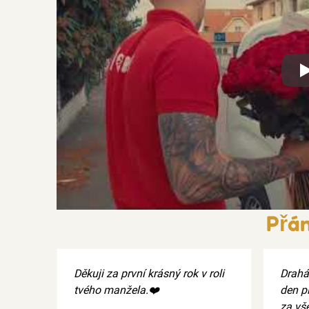
Xx
Přán
Děkuji za první krásný rok v roli
Drahá
tvého manžela.❤️
den pl
za vš