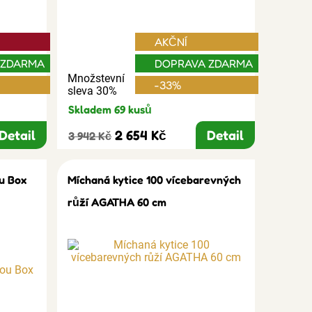
AKČNÍ
 ZDARMA
DOPRAVA ZDARMA
Množstevní
-33%
sleva 30%
Skladem 69 kusů
Detail
2 654 Kč
Detail
3 942 Kč
u Box
Míchaná kytice 100 vícebarevných
růží AGATHA 60 cm