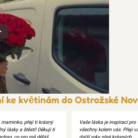
x
í ke květinám do Ostrožské Nov
 maminko, přeji ti krásný
Vaše láska je inspirací pro
ný lásky a štěstí! Děkuji ti
všechny kolem vás. Přeji 
echno, co pro mě děláš.
další roky plné krásných