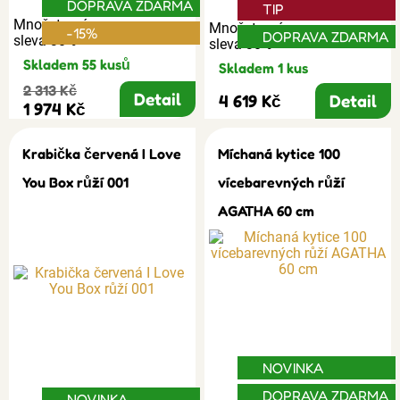
DOPRAVA ZDARMA
TIP
Množstevní
Množstevní
-15%
DOPRAVA ZDARMA
sleva 30%
sleva 30%
Skladem 55 kusů
Skladem 1 kus
2 313 Kč
Detail
4 619 Kč
Detail
1 974 Kč
Krabička červená I Love
Míchaná kytice 100
You Box růží 001
vícebarevných růží
AGATHA 60 cm
NOVINKA
DOPRAVA ZDARMA
NOVINKA