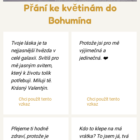
Přání ke květinám do
Bohumína
Tvoje láska je ta
Protože jsi pro mě
nejjasnější hvězda v
výjimečná a
celé galaxii. Svítíš pro
jedinečná. ❤️
mě jasným svitem,
který k životu tolik
potřebuji. Miluji tě.
Krásný Valentýn.
Chci použít tento
Chci použít tento
vzkaz
vzkaz
Přejeme ti hodně
Kdo to klepe na má
zdraví, protože je
vrátka? To jsem já, tvá