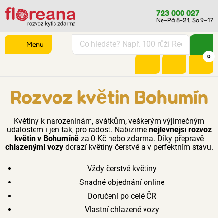
723 000 027
Ne–Pá 8–21, So 9–17
Menu
0
Rozvoz květin Bohumín
Květiny k narozeninám, svátkům, veškerým výjimečným
událostem i jen tak, pro radost. Nabízíme
nejlevnější rozvoz
květin v Bohumíně
za 0 Kč nebo zdarma. Díky přepravě
chlazenými vozy
dorazí květiny čerstvé a v perfektním stavu.
Vždy čerstvé květiny
Snadné objednání online
Doručení po celé ČR
Vlastní chlazené vozy