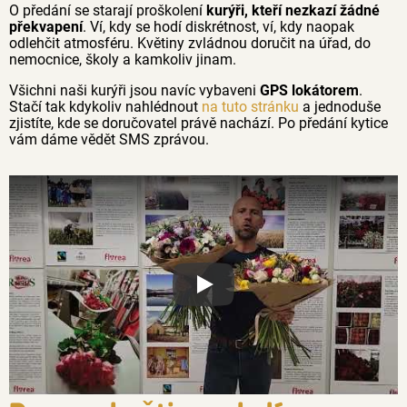
O předání se starají proškolení
kurýři, kteří nezkazí žádné
překvapení
. Ví, kdy se hodí diskrétnost, ví, kdy naopak
odlehčit atmosféru. Květiny zvládnou doručit na úřad, do
nemocnice, školy a kamkoliv jinam.
Všichni naši kurýři jsou navíc vybaveni
GPS lokátorem
.
Stačí tak kdykoliv nahlédnout
na tuto stránku
a jednoduše
zjistíte, kde se doručovatel právě nachází. Po předání kytice
vám dáme vědět SMS zprávou.
Proč jsou květiny z Florea tak č