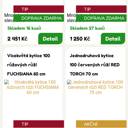
TIP
TIP
Množstevní
Množstevní
DOPRAVA ZDARMA
DOPRAVA ZDARMA
sleva 30%
sleva 3%
Skladem 16 kusů
Skladem 27 kusů
2 451 Kč
Detail
1 250 Kč
Detail
Vícekvětá kytice 100
Jednodruhová kytice
růžových růží
100 červených růží RED
FUCHSIANA 60 cm
TORCH 70 cm
TIP
AKČNÍ