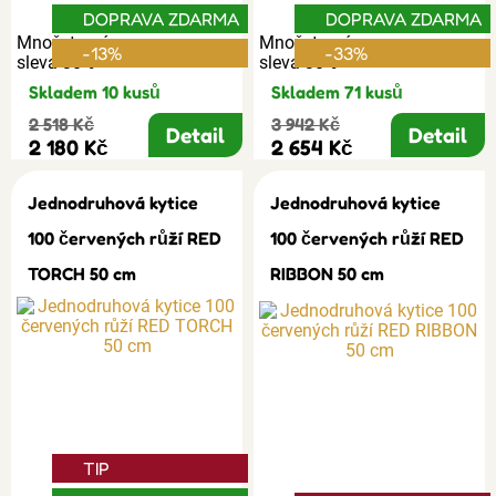
DOPRAVA ZDARMA
DOPRAVA ZDARMA
Množstevní
Množstevní
-13%
-33%
sleva 30%
sleva 30%
Skladem 10 kusů
Skladem 71 kusů
2 518 Kč
3 942 Kč
Detail
Detail
2 180 Kč
2 654 Kč
Jednodruhová kytice
Jednodruhová kytice
100 červených růží RED
100 červených růží RED
TORCH 50 cm
RIBBON 50 cm
TIP