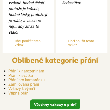
vzácné, hodně štěstí,
šedesátka!
protože je krásné,
hodně lásky, protože jí
je málo, a všechno
nej... aby žít za to
stálo.
Chci použít tento
Chci použít tento
vzkaz
vzkaz
Oblíbené kategorie přání
Přání k narozeninám
Přání k svátku
Přání pro kamarádku
Zamilovaná přání
Vzkazy k výročí
Vtipná přání
Všechny vzkazy a přání