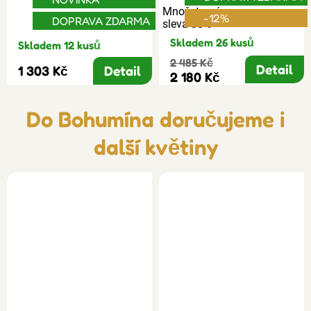
Množstevní
-12%
DOPRAVA ZDARMA
sleva 30%
Skladem 26 kusů
Skladem 12 kusů
2 485 Kč
Detail
1 303 Kč
Detail
2 180 Kč
Do Bohumína doručujeme i
další květiny