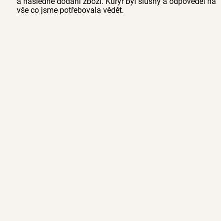
a následné dodání zboží. Kurýr byl slušný a odpověděl na
vše co jsme potřebovala vědět.