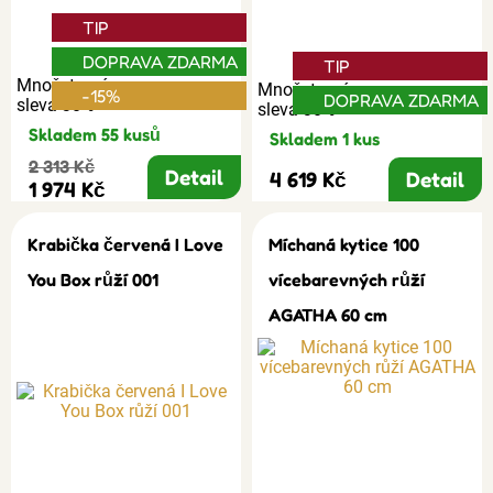
TIP
DOPRAVA ZDARMA
TIP
Množstevní
Množstevní
-15%
DOPRAVA ZDARMA
sleva 30%
sleva 30%
Skladem 55 kusů
Skladem 1 kus
2 313 Kč
Detail
4 619 Kč
Detail
1 974 Kč
Krabička červená I Love
Míchaná kytice 100
You Box růží 001
vícebarevných růží
AGATHA 60 cm