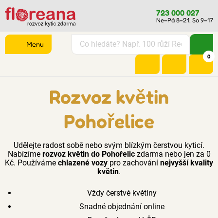
723 000 027
Ne–Pá 8–21, So 9–17
Menu
0
Rozvoz květin
Pohořelice
Udělejte radost sobě nebo svým blízkým čerstvou kyticí.
Nabízíme
rozvoz květin do Pohořelic
zdarma nebo jen za 0
Kč. Používáme
chlazené vozy
pro zachování
nejvyšší kvality
květin
.
Vždy čerstvé květiny
Snadné objednání online