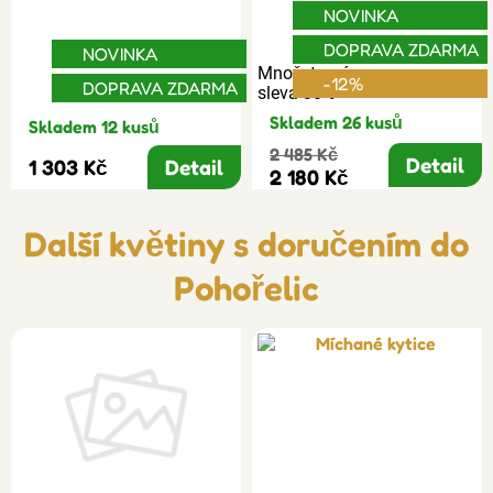
NOVINKA
DOPRAVA ZDARMA
NOVINKA
Množstevní
-12%
DOPRAVA ZDARMA
sleva 30%
Skladem 26 kusů
Skladem 12 kusů
2 485 Kč
Detail
1 303 Kč
Detail
2 180 Kč
Další květiny s doručením do
Pohořelic