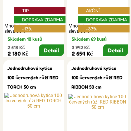
TIP
AKČNÍ
DOPRAVA ZDARMA
DOPRAVA ZDARMA
Množstevní
Množstevní
-13%
-33%
sleva 30%
sleva 30%
Skladem 10 kusů
Skladem 69 kusů
2 518 Kč
3 942 Kč
Detail
Detail
2 180 Kč
2 654 Kč
Jednodruhová kytice
Jednodruhová kytice
100 červených růží RED
100 červených růží RED
TORCH 50 cm
RIBBON 50 cm