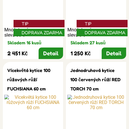
TIP
TIP
Množstevní
Množstevní
DOPRAVA ZDARMA
DOPRAVA ZDARMA
sleva 30%
sleva 3%
Skladem 16 kusů
Skladem 27 kusů
2 451 Kč
Detail
1 250 Kč
Detail
Vícekvětá kytice 100
Jednodruhová kytice
růžových růží
100 červených růží RED
FUCHSIANA 60 cm
TORCH 70 cm