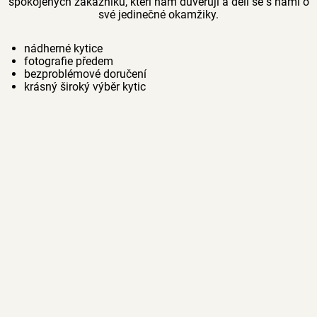
spokojených zákazníků, kteří nám důvěřují a dělí se s námi o
své jedinečné okamžiky.
nádherné kytice
fotografie předem
bezproblémové doručení
krásný široký výběr kytic