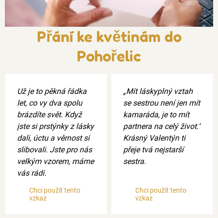
Přání ke květinám do
Pohořelic
Už je to pěkná řádka
„Mít láskyplný vztah
let, co vy dva spolu
se sestrou není jen mít
brázdíte svět. Když
kamaráda, je to mít
jste si prstýnky z lásky
partnera na celý život.“
dali, úctu a věrnost si
Krásný Valentýn ti
slibovali. Jste pro nás
přeje tvá nejstarší
velkým vzorem, máme
sestra.
vás rádi.
Chci použít tento
Chci použít tento
vzkaz
vzkaz