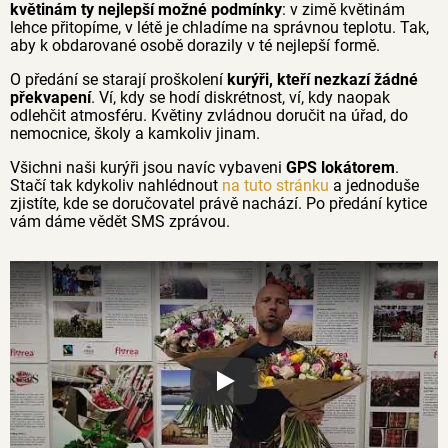
květinám ty nejlepší možné podmínky
: v zimě květinám
lehce přitopíme, v létě je chladíme na správnou teplotu. Tak,
aby k obdarované osobě dorazily v té nejlepší formě.
O předání se starají proškolení
kurýři, kteří nezkazí žádné
překvapení
. Ví, kdy se hodí diskrétnost, ví, kdy naopak
odlehčit atmosféru. Květiny zvládnou doručit na úřad, do
nemocnice, školy a kamkoliv jinam.
Všichni naši kurýři jsou navíc vybaveni
GPS lokátorem
.
Stačí tak kdykoliv nahlédnout
na tuto stránku
a jednoduše
zjistíte, kde se doručovatel právě nachází. Po předání kytice
vám dáme vědět SMS zprávou.
Proč jsou květiny z Florea tak č