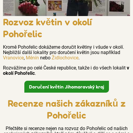
Rozvoz květin v okolí
Pohořelic
Kromě Pohořelic dokážeme doručit květiny i všude v okolí.
Nejbližší další lokality pro doručení květin jsou například
Vranovice
,
Měnín
nebo
Židlochovice
.
Rozvážíme po celé České republice, takže i do všech lokalit
v
okolí Pohořelic
.
Doručení květin Jihomoravský kraj
Recenze našich zákazníků z
Pohořelic
Přečtěte si recenze nejen na rozvoz do Pohořelic od našich