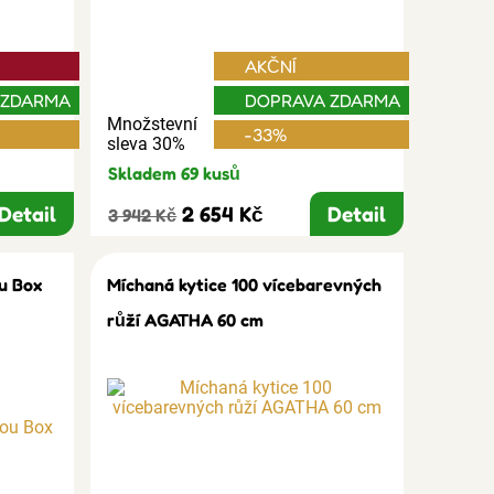
AKČNÍ
 ZDARMA
DOPRAVA ZDARMA
Množstevní
-33%
sleva 30%
Skladem 69 kusů
Detail
2 654 Kč
Detail
3 942 Kč
u Box
Míchaná kytice 100 vícebarevných
růží AGATHA 60 cm