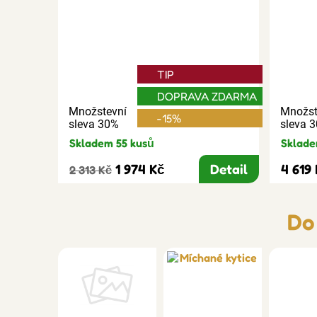
TIP
DOPRAVA ZDARMA
Množstevní
Množst
-15%
sleva 30%
sleva 
Skladem 55 kusů
Sklade
1 974 Kč
Detail
4 619
2 313 Kč
Do