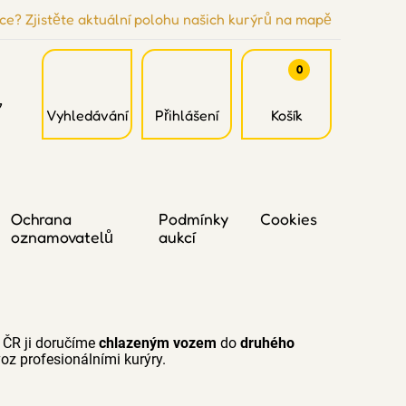
ce? Zjistěte aktuální polohu našich kurýrů na mapě
0
7
Vyhledávání
Přihlášení
Košík
Ochrana
Podmínky
Cookies
oznamovatelů
aukcí
 ČR ji doručíme
chlazeným vozem
do
druhého
oz profesionálními kurýry.