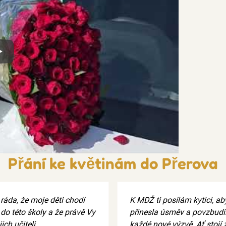
x
Přání ke květinám do Přerova
ráda, že moje děti chodí
K MDŽ ti posílám kytici, aby
do této školy a že právě Vy
přinesla úsměv a povzbudil
jich učiteli.
každé nové výzvě. Ať stojí z