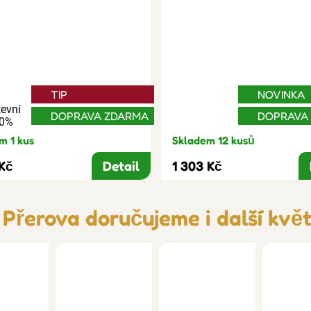
TIP
NOVINKA
evní
DOPRAVA ZDARMA
DOPRAVA
30%
m 1 kus
Skladem 12 kusů
 Kč
Detail
1 303 Kč
 Přerova doručujeme i další květ