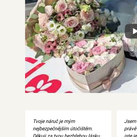
Xx
Tvoje náruč je mým
Jsem 
nejbezpečnějším útočištěm.
právě 
Děkuji za tvou bezbřehou lásku,
jste je