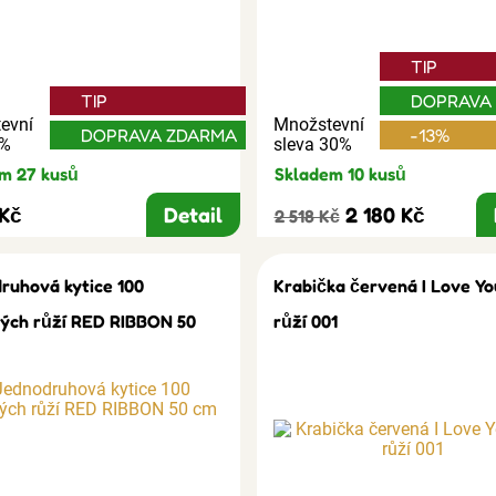
TIP
TIP
DOPRAVA
evní
Množstevní
DOPRAVA ZDARMA
-13%
3%
sleva 30%
m 27 kusů
Skladem 10 kusů
 Kč
Detail
2 180 Kč
2 518 Kč
ruhová kytice 100
Krabička červená I Love Yo
ých růží RED RIBBON 50
růží 001