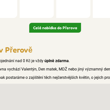
Celá nabídka do Přerova
 v Přerově
 objednání nad 0 Kč je vždy
úplně zdarma
.
vna vychází Valentýn, Den matek, MDŽ nebo jiný významný den n
pak postaráme o zajištění těch nejčerstvějších květin, o jejich p