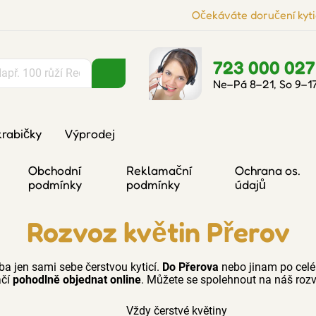
Očekáváte doručení kyti
723 000 027
Ne–Pá 8–21, So 9–1
krabičky
Výprodej
Obchodní
Reklamační
Ochrana os.
podmínky
podmínky
údajů
Rozvoz květin Přerov
ba jen sami sebe čerstvou kyticí.
Do Přerova
nebo jinam po celé
ačí
pohodlně objednat online
. Můžete se spolehnout na náš rozv
Vždy čerstvé květiny