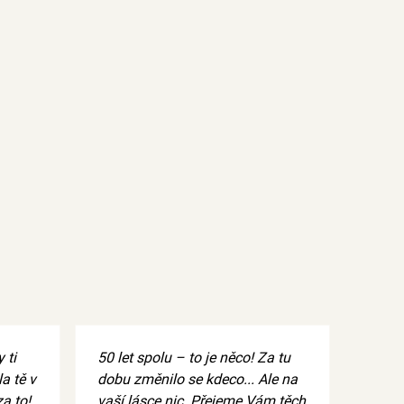
 ti
50 let spolu – to je něco! Za tu
a tě v
dobu změnilo se kdeco... Ale na
a to!
vaší lásce nic. Přejeme Vám těch