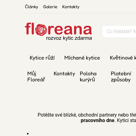
Články
Galerie
Kontakty
Kytice růží
Míchané kytice
Květinové 
Můj
Kontakty
Poloha
Platební
Floreář
kurýrů
způsoby
Potěšte své blízké, obchodní partnery nebo tře
pracovního dne
. Kytici st