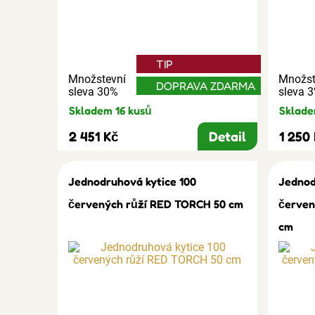
TIP
Množstevní
Množst
DOPRAVA ZDARMA
sleva 30%
sleva 
Skladem 16 kusů
Sklade
2 451 Kč
Detail
1 250
Jednodruhová kytice 100
Jednod
červených růží RED TORCH 50 cm
červen
cm