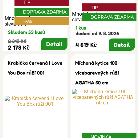
TIP
TIP
DOPRAVA ZDARMA
Množstevní
DOPRAVA ZDARMA
Množstevní
sleva 30%
-6%
sleva 30%
1 kus
Skladem 53 kusů
dodání od 9. 8. 2026
2 313 Kč
Detail
4 619 Kč
Detail
2 178 Kč
Krabička červená I Love
Míchaná kytice 100
You Box růží 001
vícebarevných růží
AGATHA 60 cm
NOVINKA