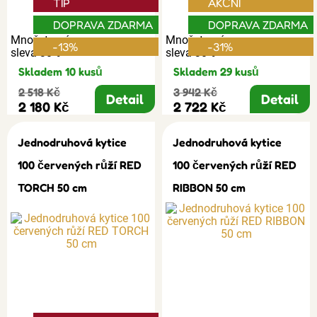
TIP
AKČNÍ
DOPRAVA ZDARMA
DOPRAVA ZDARMA
Množstevní
Množstevní
-13%
-31%
sleva 30%
sleva 30%
Skladem 10 kusů
Skladem 29 kusů
2 518 Kč
3 942 Kč
Detail
Detail
2 180 Kč
2 722 Kč
Jednodruhová kytice
Jednodruhová kytice
100 červených růží RED
100 červených růží RED
TORCH 50 cm
RIBBON 50 cm