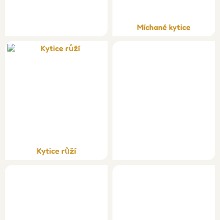
Míchané kytice
Kytice růží