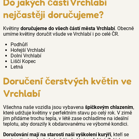
Do jakých částí Vrchlabí
nejčastěji doručujeme?
Květiny
doručujeme do všech částí města Vrchlabí
. Obecně
umíme květiny doručit všude ve Vrchlabí i po celé ČR.
Podhůří
Hořejší Vrchlabí
Dolní Vrchlabí
Liščí Kopec
Letná
Doručení čerstvých květin ve
Vrchlabí
Všechna naše vozidla jsou vybavena
špičkovým chlazením
,
které udržuje květiny v perfektním stavu po celý rok. V zimě
jim přidáme trochu tepla, v létě zase ochladíme na ideální
teplotu, aby dorazily k obdarovanému ve výborné kondici.
Doručování mají na starosti naši vyškolení kurýři
, kteří se