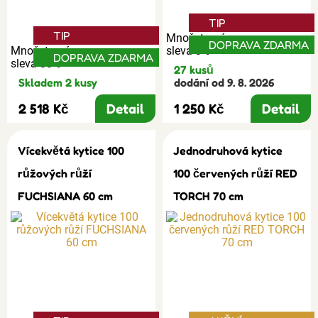
TIP
TIP
Množstevní
DOPRAVA ZDARMA
Množstevní
sleva 3%
DOPRAVA ZDARMA
sleva 30%
27 kusů
Skladem 2 kusy
dodání od 9. 8. 2026
2 518 Kč
Detail
1 250 Kč
Detail
Vícekvětá kytice 100
Jednodruhová kytice
růžových růží
100 červených růží RED
FUCHSIANA 60 cm
TORCH 70 cm