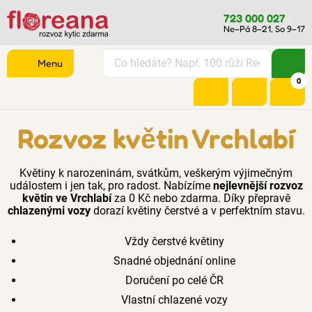
723 000 027
Ne–Pá 8–21, So 9–17
Menu
0
Rozvoz květin Vrchlabí
Květiny k narozeninám, svátkům, veškerým výjimečným
událostem i jen tak, pro radost. Nabízíme
nejlevnější rozvoz
květin ve Vrchlabí
za 0 Kč nebo zdarma. Díky přepravě
chlazenými vozy
dorazí květiny čerstvé a v perfektním stavu.
Vždy čerstvé květiny
Snadné objednání online
Doručení po celé ČR
Vlastní chlazené vozy