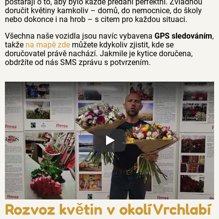
postarají o to, aby bylo každé předání perfektní. Zvládnou
doručit květiny kamkoliv – domů, do nemocnice, do školy
nebo dokonce i na hrob – s citem pro každou situaci.
Všechna naše vozidla jsou navíc vybavena
GPS sledováním
,
takže
na mapě zde
můžete kdykoliv zjistit, kde se
doručovatel právě nachází. Jakmile je kytice doručena,
obdržíte od nás SMS zprávu s potvrzením.
Proč jsou květiny z Florea tak č
Rozvoz květin v okolí Vrchlabí