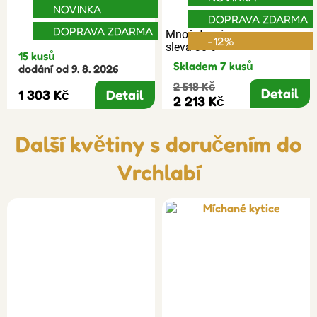
NOVINKA
DOPRAVA ZDARMA
DOPRAVA ZDARMA
Množstevní
-12%
sleva 30%
15 kusů
Skladem 7 kusů
dodání od 9. 8. 2026
2 518 Kč
Detail
1 303 Kč
Detail
2 213 Kč
Další květiny s doručením do
Vrchlabí