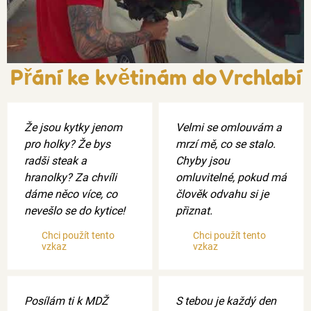
Přání ke květinám do Vrchlabí
Že jsou kytky jenom
Velmi se omlouvám a
pro holky? Že bys
mrzí mě, co se stalo.
radši steak a
Chyby jsou
hranolky? Za chvíli
omluvitelné, pokud má
dáme něco více, co
člověk odvahu si je
nevešlo se do kytice!
přiznat.
Chci použít tento
Chci použít tento
vzkaz
vzkaz
Posílám ti k MDŽ
S tebou je každý den